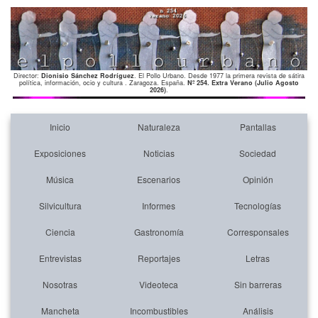
Director:
Dionisio Sánchez Rodríguez
. El Pollo Urbano. Desde 1977 la primera revista de sátira
política, información, ocio y cultura . Zaragoza. España.
Nº 254. Extra Verano (Julio Agosto
2026)
.
Inicio
Naturaleza
Pantallas
Exposiciones
Noticias
Sociedad
Música
Escenarios
Opinión
Silvicultura
Informes
Tecnologías
Ciencia
Gastronomía
Corresponsales
Entrevistas
Reportajes
Letras
Nosotras
Videoteca
Sin barreras
Mancheta
Incombustibles
Análisis