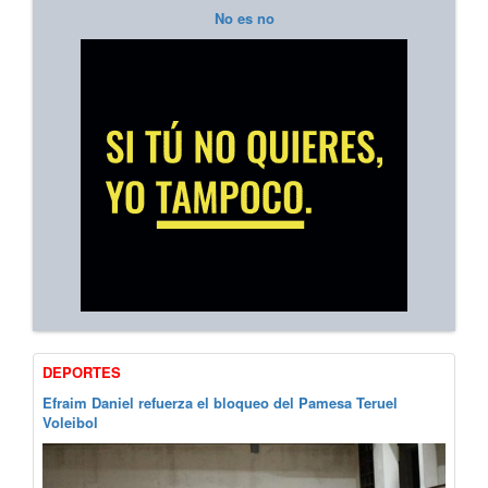
No es no
DEPORTES
Efraim Daniel refuerza el bloqueo del Pamesa Teruel
Voleibol