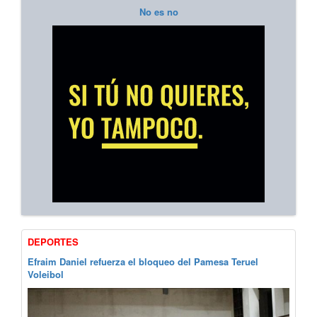
No es no
DEPORTES
Efraim Daniel refuerza el bloqueo del Pamesa Teruel
Voleibol