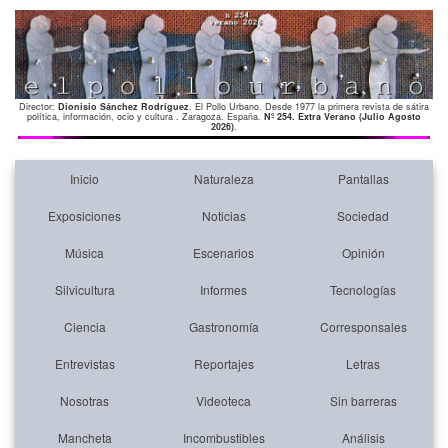
Director:
Dionisio Sánchez Rodríguez
. El Pollo Urbano. Desde 1977 la primera revista de sátira
política, información, ocio y cultura . Zaragoza. España.
Nº 254. Extra Verano (Julio Agosto
2026)
.
Inicio
Naturaleza
Pantallas
Exposiciones
Noticias
Sociedad
Música
Escenarios
Opinión
Silvicultura
Informes
Tecnologías
Ciencia
Gastronomía
Corresponsales
Entrevistas
Reportajes
Letras
Nosotras
Videoteca
Sin barreras
Mancheta
Incombustibles
Análisis