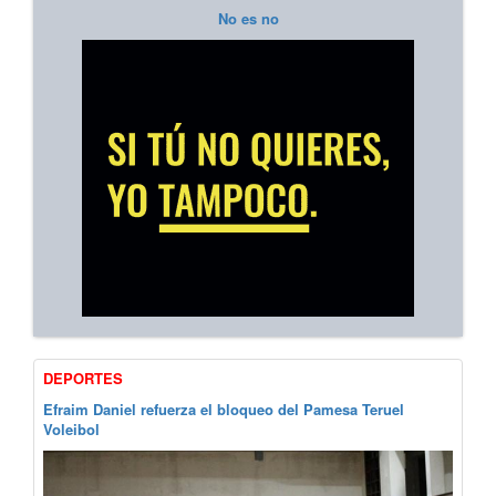
No es no
DEPORTES
Efraim Daniel refuerza el bloqueo del Pamesa Teruel
Voleibol