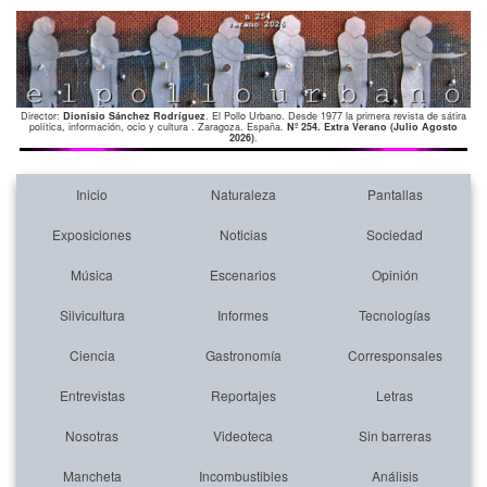
Director:
Dionisio Sánchez Rodríguez
. El Pollo Urbano. Desde 1977 la primera revista de sátira
política, información, ocio y cultura . Zaragoza. España.
Nº 254. Extra Verano (Julio Agosto
2026)
.
Inicio
Naturaleza
Pantallas
Exposiciones
Noticias
Sociedad
Música
Escenarios
Opinión
Silvicultura
Informes
Tecnologías
Ciencia
Gastronomía
Corresponsales
Entrevistas
Reportajes
Letras
Nosotras
Videoteca
Sin barreras
Mancheta
Incombustibles
Análisis