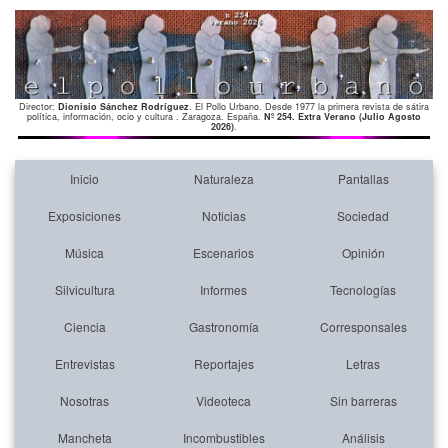
Director:
Dionisio Sánchez Rodríguez
. El Pollo Urbano. Desde 1977 la primera revista de sátira
política, información, ocio y cultura . Zaragoza. España.
Nº 254. Extra Verano (Julio Agosto
2026)
.
Inicio
Naturaleza
Pantallas
Exposiciones
Noticias
Sociedad
Música
Escenarios
Opinión
Silvicultura
Informes
Tecnologías
Ciencia
Gastronomía
Corresponsales
Entrevistas
Reportajes
Letras
Nosotras
Videoteca
Sin barreras
Mancheta
Incombustibles
Análisis