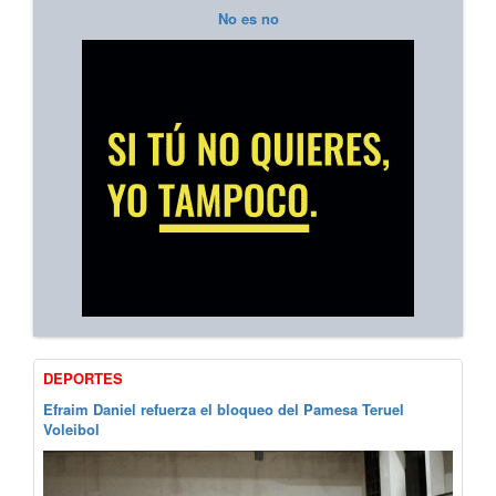
No es no
DEPORTES
Efraim Daniel refuerza el bloqueo del Pamesa Teruel
Voleibol