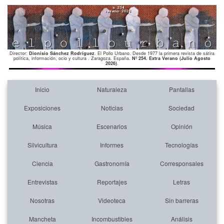
Director:
Dionisio Sánchez Rodríguez
. El Pollo Urbano. Desde 1977 la primera revista de sátira
política, información, ocio y cultura . Zaragoza. España.
Nº 254. Extra Verano (Julio Agosto
2026)
.
Inicio
Naturaleza
Pantallas
Exposiciones
Noticias
Sociedad
Música
Escenarios
Opinión
Silvicultura
Informes
Tecnologías
Ciencia
Gastronomía
Corresponsales
Entrevistas
Reportajes
Letras
Nosotras
Videoteca
Sin barreras
Mancheta
Incombustibles
Análisis