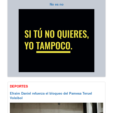
No es no
DEPORTES
Efraim Daniel refuerza el bloqueo del Pamesa Teruel
Voleibol