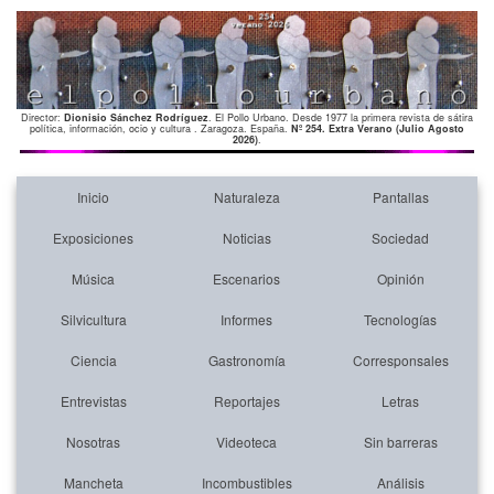
Director:
Dionisio Sánchez Rodríguez
. El Pollo Urbano. Desde 1977 la primera revista de sátira
política, información, ocio y cultura . Zaragoza. España.
Nº 254. Extra Verano (Julio Agosto
2026)
.
Inicio
Naturaleza
Pantallas
Exposiciones
Noticias
Sociedad
Música
Escenarios
Opinión
Silvicultura
Informes
Tecnologías
Ciencia
Gastronomía
Corresponsales
Entrevistas
Reportajes
Letras
Nosotras
Videoteca
Sin barreras
Mancheta
Incombustibles
Análisis