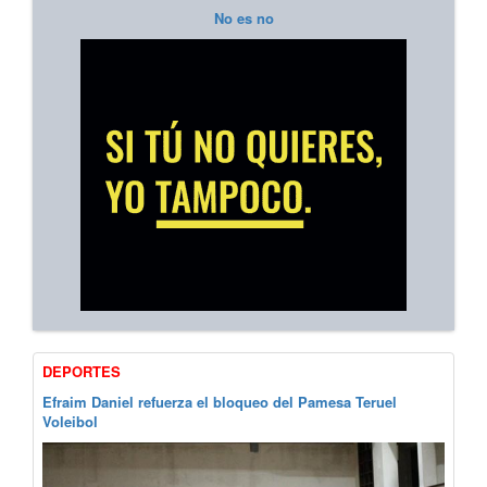
No es no
DEPORTES
Efraim Daniel refuerza el bloqueo del Pamesa Teruel
Voleibol