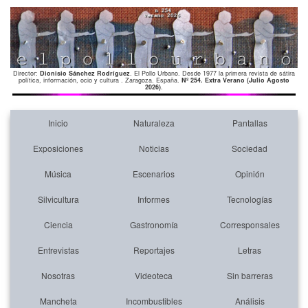
Director:
Dionisio Sánchez Rodríguez
. El Pollo Urbano. Desde 1977 la primera revista de sátira
política, información, ocio y cultura . Zaragoza. España.
Nº 254. Extra Verano (Julio Agosto
2026)
.
Inicio
Naturaleza
Pantallas
Exposiciones
Noticias
Sociedad
Música
Escenarios
Opinión
Silvicultura
Informes
Tecnologías
Ciencia
Gastronomía
Corresponsales
Entrevistas
Reportajes
Letras
Nosotras
Videoteca
Sin barreras
Mancheta
Incombustibles
Análisis