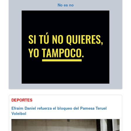
No es no
DEPORTES
Efraim Daniel refuerza el bloqueo del Pamesa Teruel
Voleibol