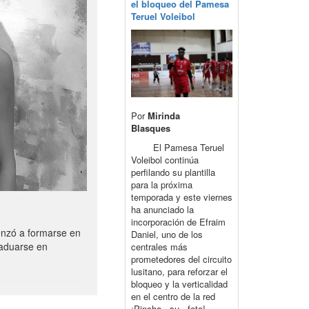
el bloqueo del Pamesa
Teruel Voleibol
Por
Mirinda
Blasques
El Pamesa Teruel
Voleibol continúa
perfilando su plantilla
para la próxima
temporada y este viernes
ha anunciado la
incorporación de Efraim
enzó a formarse en
Daniel, uno de los
raduarse en
centrales más
prometedores del circuito
lusitano, para reforzar el
bloqueo y la verticalidad
en el centro de la red
¡Pincha su foto!