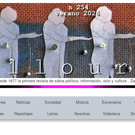
esde 1977 la primera revista de sátira política, información, ocio y cultura . 
nes
Noticias
Sociedad
Música
Escenarios
tas
Reportajes
Letras
Nosotras
Videoteca
Si