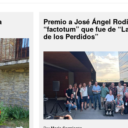
a
Premio a José Ángel Rodi
“factotum” que fue de “
de los Perdidos”
Por
María Sarmiento