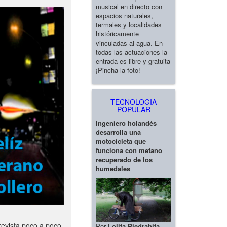
musical en directo con
espacios naturales,
termales y localidades
históricamente
vinculadas al agua. En
todas las actuaciones la
entrada es libre y gratuita
¡Pincha la foto!
TECNOLOGIA
POPULAR
Ingeniero holandés
desarrolla una
motocicleta que
funciona con metano
recuperado de los
humedales
revista poco a poco
Por
Lolita Piedrahita