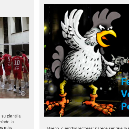
u plantilla
ciado la
les más
Bueno, queridos lectores: parece ser que la 