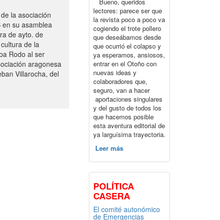
Bueno, queridos
lectores: parece ser que
de la asociación
la revista poco a poco va
S en su asamblea
cogiendo el trote pollero
ra de ayto. de
que deseábamos desde
cultura de la
que ocurrió el colapso y
ba Rodo al ser
ya esperamos, ansiosos,
entrar en el Otoño con
sociación aragonesa
nuevas ideas y
ban Villarocha, del
colaboradores que,
seguro, van a hacer
aportaciones singulares
y del gusto de todos los
que hacemos posible
esta aventura editorial de
ya larguísima trayectoria.
Leer más
POLÍTICA
CASERA
El comité autonómico
de Emergencias