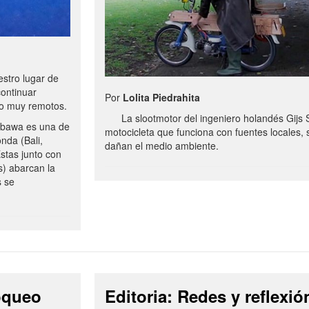
stro lugar de
continuar
Por
Lolita Piedrahita
no muy remotos.
La slootmotor del ingeniero holandés Gijs 
bawa es una de
motocicleta que funciona con fuentes locales, 
onda (Bali,
dañan el medio ambiente.
stas junto con
s) abarcan la
s se
loqueo
Editoria: Redes y reflexió