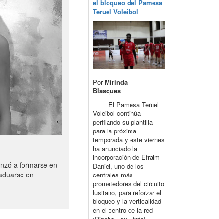
el bloqueo del Pamesa
Teruel Voleibol
Por
Mirinda
Blasques
El Pamesa Teruel
Voleibol continúa
perfilando su plantilla
para la próxima
temporada y este viernes
ha anunciado la
incorporación de Efraim
enzó a formarse en
Daniel, uno de los
raduarse en
centrales más
prometedores del circuito
lusitano, para reforzar el
bloqueo y la verticalidad
en el centro de la red
¡Pincha su foto!