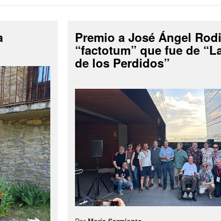
a
Premio a José Ángel Rodi
“factotum” que fue de “
de los Perdidos”
Por
María Sarmiento