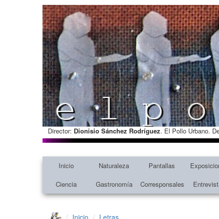
Director:
Dionisio Sánchez Rodríguez
. El Pollo Urbano. D
Inicio
Naturaleza
Pantallas
Exposicio
Ciencia
Gastronomía
Corresponsales
Entrevis
Inicio
Letras