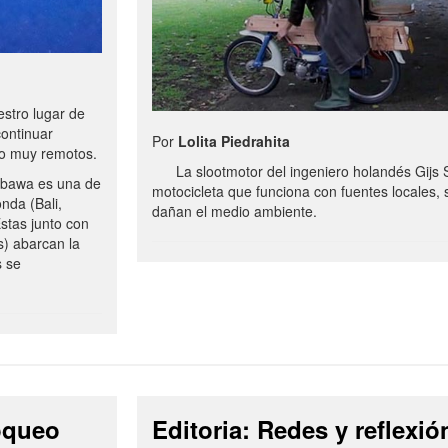
stro lugar de
continuar
Por
Lolita Piedrahita
no muy remotos.
La slootmotor del ingeniero holandés Gijs 
bawa es una de
motocicleta que funciona con fuentes locales, 
onda (Bali,
dañan el medio ambiente.
stas junto con
s) abarcan la
s se
loqueo
Editoria: Redes y reflexió