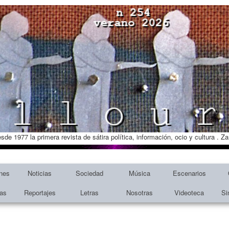
esde 1977 la primera revista de sátira política, información, ocio y cultura . 
nes
Noticias
Sociedad
Música
Escenarios
tas
Reportajes
Letras
Nosotras
Videoteca
Si