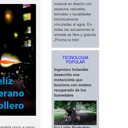
musical en directo con
espacios naturales,
termales y localidades
históricamente
vinculadas al agua. En
todas las actuaciones la
entrada es libre y gratuita
¡Pincha la foto!
TECNOLOGIA
POPULAR
Ingeniero holandés
desarrolla una
motocicleta que
funciona con metano
recuperado de los
humedales
revista poco a poco
Por
Lolita Piedrahita