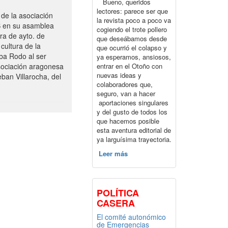
Bueno, queridos
lectores: parece ser que
de la asociación
la revista poco a poco va
S en su asamblea
cogiendo el trote pollero
ra de ayto. de
que deseábamos desde
cultura de la
que ocurrió el colapso y
ba Rodo al ser
ya esperamos, ansiosos,
entrar en el Otoño con
sociación aragonesa
nuevas ideas y
ban Villarocha, del
colaboradores que,
seguro, van a hacer
aportaciones singulares
y del gusto de todos los
que hacemos posible
esta aventura editorial de
ya larguísima trayectoria.
Leer más
POLÍTICA
CASERA
El comité autonómico
de Emergencias