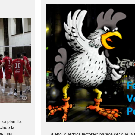
u plantilla
ciado la
les más
Bueno, queridos lectores: parece ser que la 