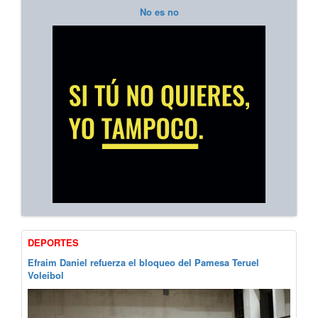
No es no
DEPORTES
Efraim Daniel refuerza el bloqueo del Pamesa Teruel
Voleibol