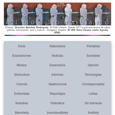
Director:
Dionisio Sánchez Rodríguez
. El Pollo Urbano. Desde 1977 la primera revista de sátira
política, información, ocio y cultura . Zaragoza. España.
Nº 254. Extra Verano (Julio Agosto
2026)
.
Inicio
Naturaleza
Pantallas
Exposiciones
Noticias
Sociedad
Música
Escenarios
Opinión
Silvicultura
Informes
Tecnologías
Ciencia
Gastronomía
Corresponsales
Entrevistas
Reportajes
Letras
Nosotras
Videoteca
Sin barreras
Mancheta
Incombustibles
Análisis