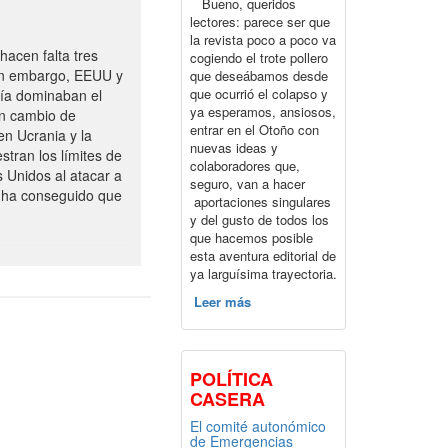
Bueno, queridos
lectores: parece ser que
la revista poco a poco va
acen falta tres
cogiendo el trote pollero
Sin embargo, EEUU y
que deseábamos desde
que ocurrió el colapso y
vía dominaban el
ya esperamos, ansiosos,
un cambio de
entrar en el Otoño con
en Ucrania y la
nuevas ideas y
tran los límites de
colaboradores que,
s Unidos al atacar a
seguro, van a hacer
o ha conseguido que
aportaciones singulares
y del gusto de todos los
que hacemos posible
esta aventura editorial de
ya larguísima trayectoria.
Leer más
POLÍTICA
CASERA
El comité autonómico
de Emergencias