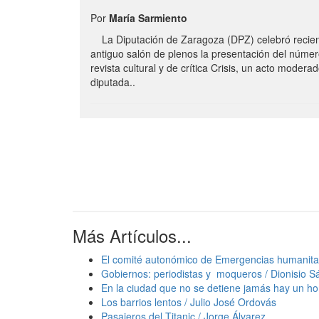
Por
María Sarmiento
La Diputación de Zaragoza (DPZ) celebró recie
antiguo salón de plenos la presentación del númer
revista cultural y de crítica Crisis, un acto moderad
diputada..
Más Artículos...
El comité autonómico de Emergencias humanitar
Gobiernos: periodistas y moqueros / Dionisio 
En la ciudad que no se detiene jamás hay un ho
Los barrios lentos / Julio José Ordovás
Pasajeros del Titanic / Jorge Álvarez