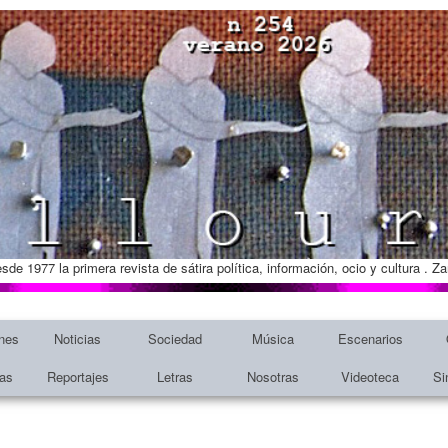
esde 1977 la primera revista de sátira política, información, ocio y cultura . 
nes
Noticias
Sociedad
Música
Escenarios
tas
Reportajes
Letras
Nosotras
Videoteca
Si