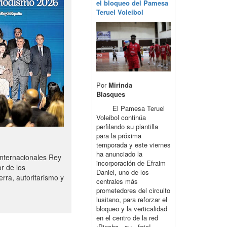
el bloqueo del Pamesa
Teruel Voleibol
Por
Mirinda
Blasques
El Pamesa Teruel
Voleibol continúa
perfilando su plantilla
para la próxima
temporada y este viernes
ha anunciado la
nternacionales Rey
incorporación de Efraim
r de los
Daniel, uno de los
rra, autoritarismo y
centrales más
prometedores del circuito
lusitano, para reforzar el
bloqueo y la verticalidad
en el centro de la red
¡Pincha su foto!