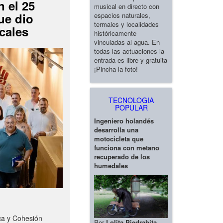
 el 25
musical en directo con
ue dio
espacios naturales,
termales y localidades
cales
históricamente
vinculadas al agua. En
todas las actuaciones la
entrada es libre y gratuita
¡Pincha la foto!
TECNOLOGIA
POPULAR
Ingeniero holandés
desarrolla una
motocicleta que
funciona con metano
recuperado de los
humedales
ca y Cohesión
Por
Lolita Piedrahita