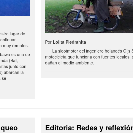
stro lugar de
continuar
Por
Lolita Piedrahita
no muy remotos.
La slootmotor del ingeniero holandés Gijs 
bawa es una de
motocicleta que funciona con fuentes locales, 
onda (Bali,
dañan el medio ambiente.
stas junto con
s) abarcan la
s se
loqueo
Editoria: Redes y reflexió