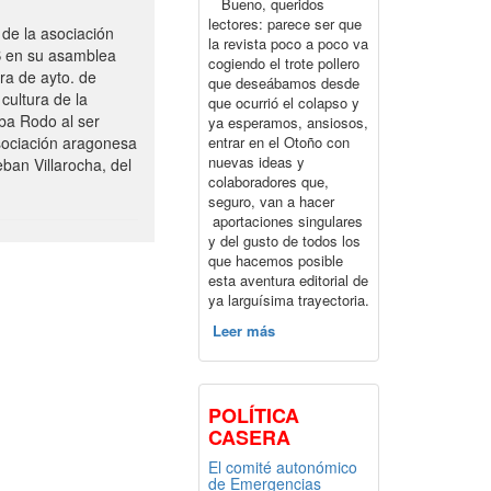
Bueno, queridos
lectores: parece ser que
de la asociación
la revista poco a poco va
S en su asamblea
cogiendo el trote pollero
ra de ayto. de
que deseábamos desde
cultura de la
que ocurrió el colapso y
ba Rodo al ser
ya esperamos, ansiosos,
entrar en el Otoño con
sociación aragonesa
nuevas ideas y
ban Villarocha, del
colaboradores que,
seguro, van a hacer
aportaciones singulares
y del gusto de todos los
que hacemos posible
esta aventura editorial de
ya larguísima trayectoria.
Leer más
POLÍTICA
CASERA
El comité autonómico
de Emergencias