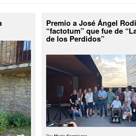
a
Premio a José Ángel Rodi
“factotum” que fue de “
de los Perdidos”
Por
María Sarmiento