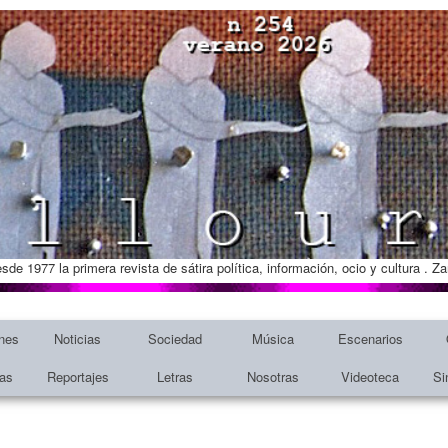
esde 1977 la primera revista de sátira política, información, ocio y cultura . 
nes
Noticias
Sociedad
Música
Escenarios
tas
Reportajes
Letras
Nosotras
Videoteca
Si