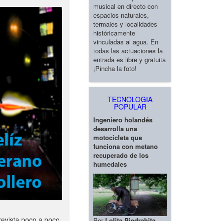
musical en directo con
espacios naturales,
termales y localidades
históricamente
vinculadas al agua. En
todas las actuaciones la
entrada es libre y gratuita
¡Pincha la foto!
TECNOLOGIA
POPULAR
Ingeniero holandés
desarrolla una
motocicleta que
funciona con metano
recuperado de los
humedales
revista poco a poco
Por
Lolita Piedrahita