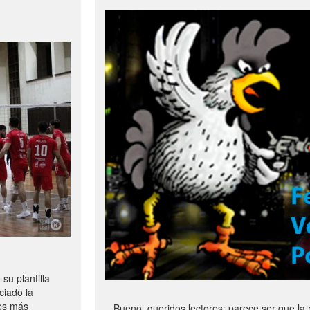
u plantilla
ciado la
les más
Bueno, queridos lectores: parece ser que la 