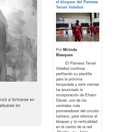
el bloqueo del Pamesa
Teruel Voleibol
Por
Mirinda
Blasques
El Pamesa Teruel
Voleibol continúa
perfilando su plantilla
para la próxima
temporada y este viernes
ha anunciado la
incorporación de Efraim
enzó a formarse en
Daniel, uno de los
raduarse en
centrales más
prometedores del circuito
lusitano, para reforzar el
bloqueo y la verticalidad
en el centro de la red
¡Pincha su foto!