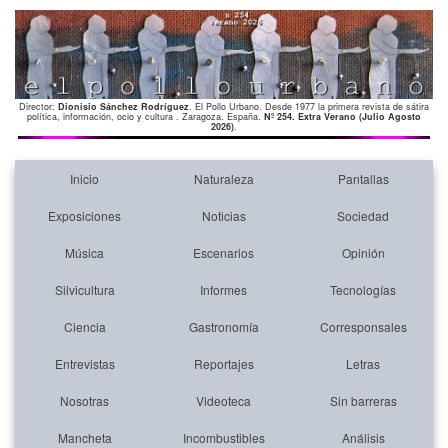
Director:
Dionisio Sánchez Rodríguez
. El Pollo Urbano. Desde 1977 la primera revista de sátira
política, información, ocio y cultura . Zaragoza. España.
Nº 254. Extra Verano (Julio Agosto
2026)
.
Inicio
Naturaleza
Pantallas
Exposiciones
Noticias
Sociedad
Música
Escenarios
Opinión
Silvicultura
Informes
Tecnologías
Ciencia
Gastronomía
Corresponsales
Entrevistas
Reportajes
Letras
Nosotras
Videoteca
Sin barreras
Mancheta
Incombustibles
Análisis