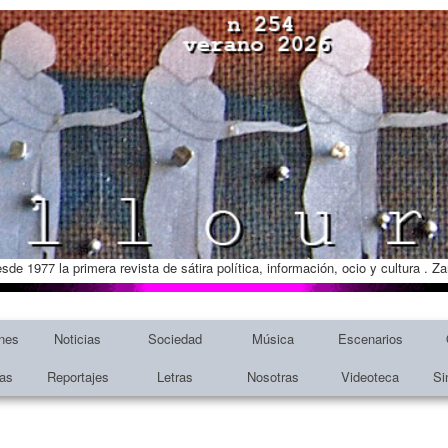
esde 1977 la primera revista de sátira política, información, ocio y cultura . 
nes
Noticias
Sociedad
Música
Escenarios
tas
Reportajes
Letras
Nosotras
Videoteca
Si