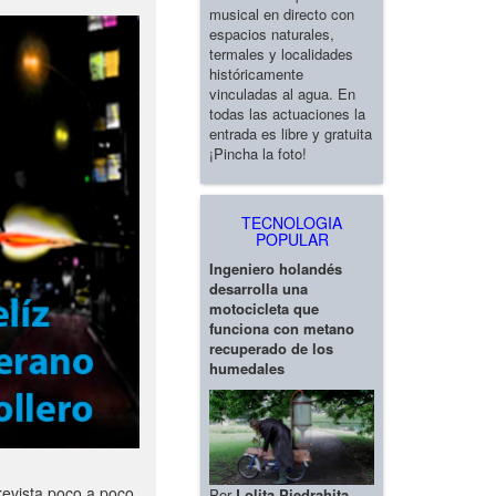
musical en directo con
espacios naturales,
termales y localidades
históricamente
vinculadas al agua. En
todas las actuaciones la
entrada es libre y gratuita
¡Pincha la foto!
TECNOLOGIA
POPULAR
Ingeniero holandés
desarrolla una
motocicleta que
funciona con metano
recuperado de los
humedales
revista poco a poco
Por
Lolita Piedrahita