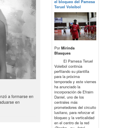
el bloqueo del Pamesa
Teruel Voleibol
Por
Mirinda
Blasques
El Pamesa Teruel
Voleibol continúa
perfilando su plantilla
para la próxima
temporada y este viernes
ha anunciado la
incorporación de Efraim
enzó a formarse en
Daniel, uno de los
raduarse en
centrales más
prometedores del circuito
lusitano, para reforzar el
bloqueo y la verticalidad
en el centro de la red
¡Pincha su foto!