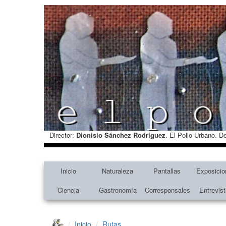
Director:
Dionisio Sánchez Rodríguez
. El Pollo Urbano. D
Inicio
Naturaleza
Pantallas
Exposicio
Ciencia
Gastronomía
Corresponsales
Entrevis
Inicio
Rutas