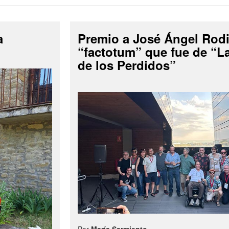
a
Premio a José Ángel Rodi
“factotum” que fue de “
de los Perdidos”
Por
María Sarmiento