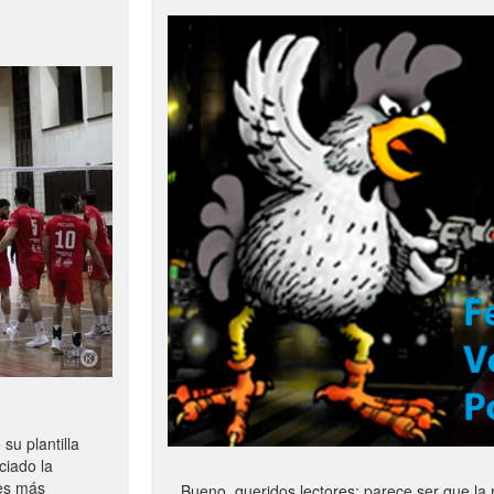
u plantilla
ciado la
les más
Bueno, queridos lectores: parece ser que la 