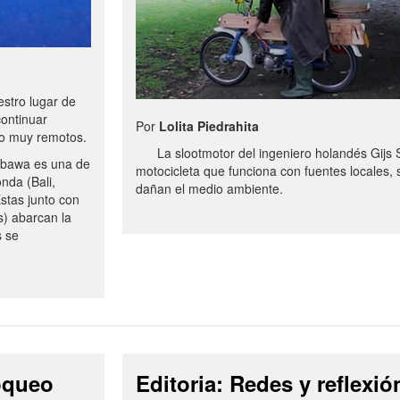
stro lugar de
continuar
Por
Lolita Piedrahita
no muy remotos.
La slootmotor del ingeniero holandés Gijs 
bawa es una de
motocicleta que funciona con fuentes locales, 
onda (Bali,
dañan el medio ambiente.
stas junto con
s) abarcan la
s se
loqueo
Editoria: Redes y reflexió