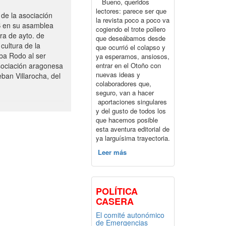
Bueno, queridos
lectores: parece ser que
de la asociación
la revista poco a poco va
S en su asamblea
cogiendo el trote pollero
ra de ayto. de
que deseábamos desde
cultura de la
que ocurrió el colapso y
ba Rodo al ser
ya esperamos, ansiosos,
entrar en el Otoño con
sociación aragonesa
nuevas ideas y
ban Villarocha, del
colaboradores que,
seguro, van a hacer
aportaciones singulares
y del gusto de todos los
que hacemos posible
esta aventura editorial de
ya larguísima trayectoria.
Leer más
POLÍTICA
CASERA
El comité autonómico
de Emergencias