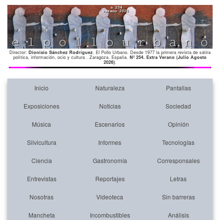
Director:
Dionisio Sánchez Rodríguez
. El Pollo Urbano. Desde 1977 la primera revista de sátira
política, información, ocio y cultura . Zaragoza. España.
Nº 254. Extra Verano (Julio Agosto
2026)
.
Inicio
Naturaleza
Pantallas
Exposiciones
Noticias
Sociedad
Música
Escenarios
Opinión
Silvicultura
Informes
Tecnologías
Ciencia
Gastronomía
Corresponsales
Entrevistas
Reportajes
Letras
Nosotras
Videoteca
Sin barreras
Mancheta
Incombustibles
Análisis