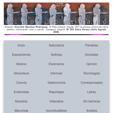
Director:
Dionisio Sánchez Rodríguez
. El Pollo Urbano. Desde 1977 la primera revista de sátira
política, información, ocio y cultura . Zaragoza. España.
Nº 254. Extra Verano (Julio Agosto
2026)
.
Inicio
Naturaleza
Pantallas
Exposiciones
Noticias
Sociedad
Música
Escenarios
Opinión
Silvicultura
Informes
Tecnologías
Ciencia
Gastronomía
Corresponsales
Entrevistas
Reportajes
Letras
Nosotras
Videoteca
Sin barreras
Mancheta
Incombustibles
Análisis