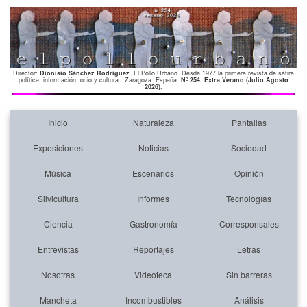
Director:
Dionisio Sánchez Rodríguez
. El Pollo Urbano. Desde 1977 la primera revista de sátira
política, información, ocio y cultura . Zaragoza. España.
Nº 254. Extra Verano (Julio Agosto
2026)
.
Inicio
Naturaleza
Pantallas
Exposiciones
Noticias
Sociedad
Música
Escenarios
Opinión
Silvicultura
Informes
Tecnologías
Ciencia
Gastronomía
Corresponsales
Entrevistas
Reportajes
Letras
Nosotras
Videoteca
Sin barreras
Mancheta
Incombustibles
Análisis