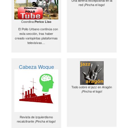
Una librería excepcional en la
red ¡Pincha el logo!
Coordina:
Perico Liso
El Pollo Urbano continúa con
esta sección, tras haber
creado variopintas plataformas
televisivas…
Cabeza Woque
Todo sobre el jazz en Aragón
¡Pincha el logo!
Revista de izquierdismo
recalcitrante ¡Pincha el logo!