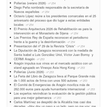
Pollerías (verano 2026)
- nº 254
Diego Peña nombrado responsable de la secretaría de
Nuevos españoles
- nº 254
Octavio López reúne a los presidentes comarcales en el 25
aniversario del proceso que dio lugar a estas entidades
locales
- nº 254
El Premio Arquitectura 2026 de Rehabilitación es para la
intervención en el Monasterio de Sijena
- nº 254
Los Premios Rey de España reconocen el periodismo
frente a la guerra y la desinformación
- nº 254
Presentacion del nº 29 de la Revista “Crisis”
- nº 254
La Diputación de Zaragoza reconocerá con la medalla de
Santa Isabel a Luis González Uriol, Víctor Juan Borroy y
CERMI Aragón
- nº 253
Aragón impulsa sus vinos en el mercado asiático con un
stand agrupado en Vinexpo Asia Hong Kong
- nº 253
Pollerías (Junio 2026)
- nº 253
La Feria del Libro de Zaragoza lleva al Parque Grande más
de 1.000 actos de firma con unos 500 autores
- nº 253
El Comité de Emergencias de Aragón moviliza más de
262.000 euros para ayuda humanitaria internacional
- nº 253
Los expertos reivindican la evaluación de la gestión pública
para una mejor gobernanza
- nº 253
Carlos Martínez se despidió de la Alcaldía tras casi dos
décadas. «Hoy doy un paso a un lado, pero no me voy; me