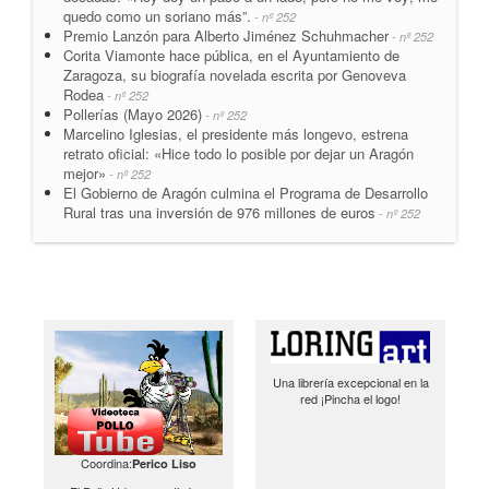
quedo como un soriano más”.
- nº 252
Premio Lanzón para Alberto Jiménez Schuhmacher
- nº 252
Corita Viamonte hace pública, en el Ayuntamiento de
Zaragoza, su biografía novelada escrita por Genoveva
Rodea
- nº 252
Pollerías (Mayo 2026)
- nº 252
Marcelino Iglesias, el presidente más longevo, estrena
retrato oficial: «Hice todo lo posible por dejar un Aragón
mejor»
- nº 252
El Gobierno de Aragón culmina el Programa de Desarrollo
Rural tras una inversión de 976 millones de euros
- nº 252
Una librería excepcional en la
red ¡Pincha el logo!
Coordina:
Perico Liso