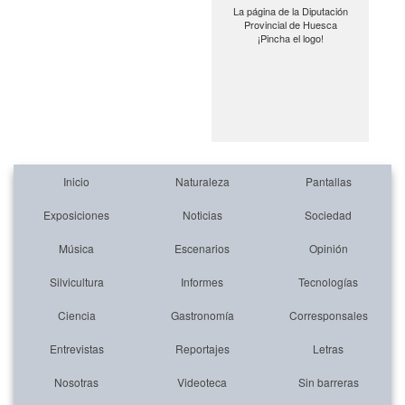
La página de la Diputación
Provincial de Huesca
¡Pincha el logo!
Inicio
Naturaleza
Pantallas
Exposiciones
Noticias
Sociedad
Música
Escenarios
Opinión
Silvicultura
Informes
Tecnologías
Ciencia
Gastronomía
Corresponsales
Entrevistas
Reportajes
Letras
Nosotras
Videoteca
Sin barreras