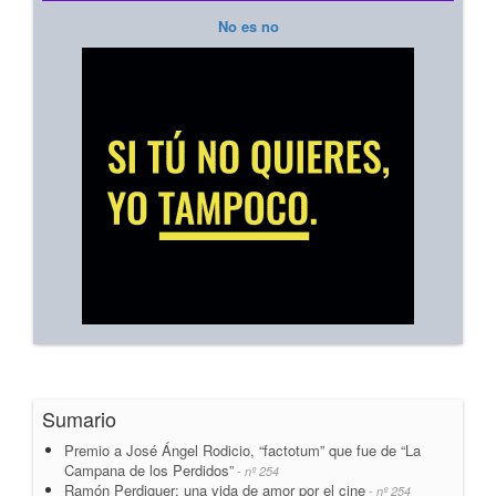
No es no
Sumario
Premio a José Ángel Rodicio, “factotum” que fue de “La
Campana de los Perdidos”
- nº 254
Ramón Perdiguer: una vida de amor por el cine
- nº 254