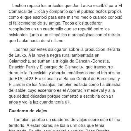
Lechón repasó los artículos que Jon Lauko escribió para El
Comarcal del Jiloca y compartió con el público textos propios
como el que escribió para este mismo medio cuando conoció
el fallecimiento de su amigo. Todos ellos quedaron
recopilados en un cuadernillo que se repartió entre los
asistentes, junto a un simpático marcapáginas con el retrato
que Lauko hacía de sí mismo.
Los tres ponentes dialogaron sobre la producción literaria
de Lauko. A la novela negra rural ambientada en
Calamocha, se suman la trilogía de Cancan -Donostia,
Estación París y El parque de Cismugiu-, que transcurre
durante la Transición y aborda temáticas como el terrorismo
de ETA, el 23-F o el asalto al Banco Central de Barcelona; y
El Jardín de los Naranjos, también editada como La dinastía
del sable, cuyo escenario es el Albarracín medieval y a la
que dedicó décadas porque comenzó a escribirla con 21
años y vio la luz cuando tenía 67.
Cuaderno de viajes
También, publicó un cuaderno de viajes sobre este último
territorio. A estas obras, se iba a unir otra que tenía
finalizada. En ella, según contó su viuda, Rosa Peralta,