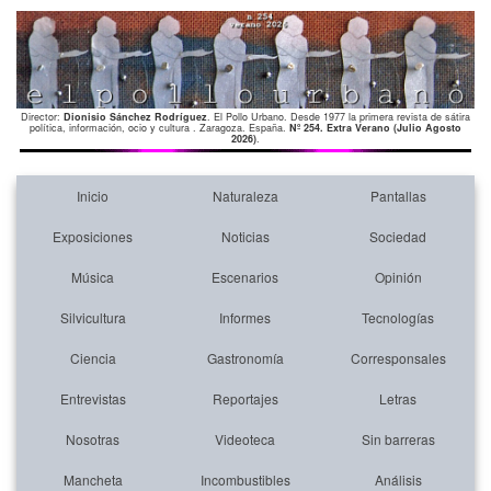
Director:
Dionisio Sánchez Rodríguez
. El Pollo Urbano. Desde 1977 la primera revista de sátira
política, información, ocio y cultura . Zaragoza. España.
Nº 254. Extra Verano (Julio Agosto
2026)
.
Inicio
Naturaleza
Pantallas
Exposiciones
Noticias
Sociedad
Música
Escenarios
Opinión
Silvicultura
Informes
Tecnologías
Ciencia
Gastronomía
Corresponsales
Entrevistas
Reportajes
Letras
Nosotras
Videoteca
Sin barreras
Mancheta
Incombustibles
Análisis