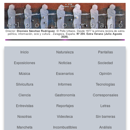
Director:
Dionisio Sánchez Rodríguez
. El Pollo Urbano. Desde 1977 la primera revista de sátira
política, información, ocio y cultura . Zaragoza. España.
Nº 254. Extra Verano (Julio Agosto
2026)
.
Inicio
Naturaleza
Pantallas
Exposiciones
Noticias
Sociedad
Música
Escenarios
Opinión
Silvicultura
Informes
Tecnologías
Ciencia
Gastronomía
Corresponsales
Entrevistas
Reportajes
Letras
Nosotras
Videoteca
Sin barreras
Mancheta
Incombustibles
Análisis