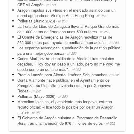
CERMI Aragón
- nº 253
Aragón impulsa sus vinos en el mercado asiático con un
stand agrupado en Vinexpo Asia Hong Kong
- nº 253
Pollerías (Junio 2026)
- nº 253
La Feria del Libro de Zaragoza lleva al Parque Grande más
de 1.000 actos de firma con unos 500 autores
- nº 253
El Comité de Emergencias de Aragón moviliza más de
262.000 euros para ayuda humanitaria internacional
- nº 253
Los expertos reivindican la evaluación de la gestión pública
para una mejor gobernanza
- nº 253
Carlos Martínez se despidió de la Alcaldía tras casi dos
décadas. «Hoy doy un paso a un lado, pero no me voy; me
quedo como un soriano más”.
- nº 252
Premio Lanzón para Alberto Jiménez Schuhmacher
- nº 252
Corita Viamonte hace pública, en el Ayuntamiento de
Zaragoza, su biografía novelada escrita por Genoveva
Rodea
- nº 252
Pollerías (Mayo 2026)
- nº 252
Marcelino Iglesias, el presidente más longevo, estrena
retrato oficial: «Hice todo lo posible por dejar un Aragón
mejor»
- nº 252
El Gobierno de Aragón culmina el Programa de Desarrollo
Rural tras una inversión de 976 millones de euros
- nº 252