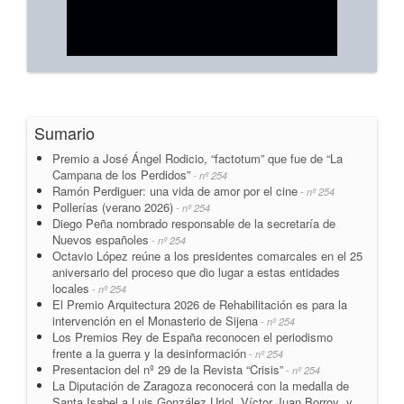
Sumario
Premio a José Ángel Rodicio, “factotum” que fue de “La
Campana de los Perdidos”
- nº 254
Ramón Perdiguer: una vida de amor por el cine
- nº 254
Pollerías (verano 2026)
- nº 254
Diego Peña nombrado responsable de la secretaría de
Nuevos españoles
- nº 254
Octavio López reúne a los presidentes comarcales en el 25
aniversario del proceso que dio lugar a estas entidades
locales
- nº 254
El Premio Arquitectura 2026 de Rehabilitación es para la
intervención en el Monasterio de Sijena
- nº 254
Los Premios Rey de España reconocen el periodismo
frente a la guerra y la desinformación
- nº 254
Presentacion del nº 29 de la Revista “Crisis”
- nº 254
La Diputación de Zaragoza reconocerá con la medalla de
Santa Isabel a Luis González Uriol, Víctor Juan Borroy y