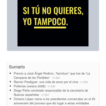
Sumario
Premio a José Ángel Rodicio, “factotum” que fue de “La
Campana de los Perdidos”
- nº 254
Ramón Perdiguer: una vida de amor por el cine
- nº 254
Pollerías (verano 2026)
- nº 254
Diego Peña nombrado responsable de la secretaría de
Nuevos españoles
- nº 254
Octavio López reúne a los presidentes comarcales en el 25
aniversario del proceso que dio lugar a estas entidades