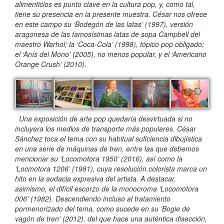
alimenticios es punto clave en la cultura pop, y, como tal,
tiene su presencia en la presente muestra. César nos ofrece
en este campo su ‘Bodegón de las latas’ (1997), versión
aragonesa de las famosísimas latas de sopa Campbell del
maestro Warhol; la ‘Coca-Cola’ (1998), tópico pop obligado;
el ‘Anís del Mono’ (2005), no menos popular, y el ‘Americano
Orange Crush’ (2010).
Una exposición de arte pop quedaría desvirtuada si no
incluyera los medios de transporte más populares. César
Sánchez toca el tema con su habitual suficiencia dibujística
en una serie de máquinas de tren, entre las que debemos
mencionar su ‘Locomotora 1950’ (2016), así como la
‘Locmotora 1206’ (1981), cuya resolución colorista marca un
hito en la audacia expresiva del artista. A destacar,
asimismo, el difícil escorzo de la monocroma ‘Locomotora
006’ (1982). Descendiendo incluso al tratamiento
pormenorizado del tema, como sucede en su ‘Bogie de
vagón de tren’ (2012), del que hace una auténtica disección,