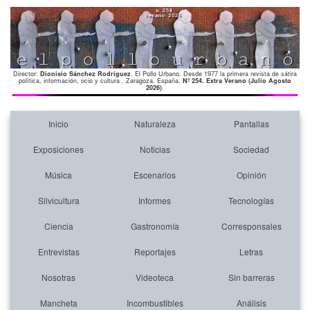
Director:
Dionisio Sánchez Rodríguez
. El Pollo Urbano. Desde 1977 la primera revista de sátira
política, información, ocio y cultura . Zaragoza. España.
Nº 254. Extra Verano (Julio Agosto
2026)
.
Inicio
Naturaleza
Pantallas
Exposiciones
Noticias
Sociedad
Música
Escenarios
Opinión
Silvicultura
Informes
Tecnologías
Ciencia
Gastronomía
Corresponsales
Entrevistas
Reportajes
Letras
Nosotras
Videoteca
Sin barreras
Mancheta
Incombustibles
Análisis