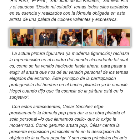
‘Río Ebro’, ‘El Pilar’, ‘San Juan de los Panetes’, ‘Semillas Eito’
y el saudoso ‘Desde mi estudio’, temas todos ellos captados
en su esencia y realizados con la fórmula obligada en este
artista de una paleta de colores valientes y expresivos.
La actual pintura figurativa (la moderna figuración) rechaza
la reproducción en el cuadro del mundo circundante tal cual
es, como se ha venido haciendo hasta ahora, para pasar a
exigir al artista que nos dé su versión personal de los temas
elegidos del entorno. Este principio de la participación
protagonista del hombre en el hecho pictórico ya lo enunció
Hegel cuando dijo que “la esencia de la pintura está en lo
subjetivo”.
Con estos antecedentes, César Sánchez elige
precisamente la fórmula pop para dar a su obra pintada el
sello personal –lo que llamamos estilo- que le exige la
modernidad. Como genuino artista pop, César centra la
presente exposición principalmente en la descripción de
objetos de la cultura popular. Y son estos principios del arte