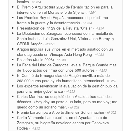
locales
- nº 254
El Premio Arquitectura 2026 de Rehabilitación es para la
intervención en el Monasterio de Sijena
- nº 254
Los Premios Rey de España reconocen el periodismo
frente a la guerra y la desinformación
- nº 254
Presentacion del nº 29 de la Revista “Crisis”
- nº 254
La Diputación de Zaragoza reconocerá con la medalla de
Santa Isabel a Luis González Uriol, Víctor Juan Borroy y
CERMI Aragón
- nº 253
Aragón impulsa sus vinos en el mercado asiático con un
stand agrupado en Vinexpo Asia Hong Kong
- nº 253
Pollerías (Junio 2026)
- nº 253
La Feria del Libro de Zaragoza lleva al Parque Grande más
de 1.000 actos de firma con unos 500 autores
- nº 253
El Comité de Emergencias de Aragón moviliza más de
262.000 euros para ayuda humanitaria internacional
- nº 253
Los expertos reivindican la evaluación de la gestión pública
para una mejor gobernanza
- nº 253
Carlos Martínez se despidió de la Alcaldía tras casi dos
décadas. «Hoy doy un paso a un lado, pero no me voy; me
quedo como un soriano más”.
- nº 252
Premio Lanzón para Alberto Jiménez Schuhmacher
- nº 252
Corita Viamonte hace pública, en el Ayuntamiento de
Zaragoza, su biografía novelada escrita por Genoveva
Rodea
- nº 252