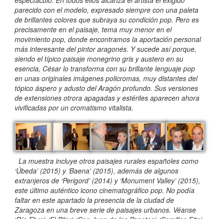
parecido con el modelo, expresado siempre con una paleta
de brillantes colores que subraya su condición pop. Pero es
precisamente en el paisaje, tema muy menor en el
movimiento pop, donde encontramos la aportación personal
más interesante del pintor aragonés. Y sucede así porque,
siendo el típico paisaje monegrino gris y austero en su
esencia, César lo transforma con su brillante lenguaje pop
en unas originales imágenes policromas, muy distantes del
tópico áspero y adusto del Aragón profundo. Sus versiones
de extensiones otrora apagadas y estériles aparecen ahora
vivificadas por un cromatismo vitalista.
La muestra incluye otros paisajes rurales españoles como
‘Úbeda’ (2015) y ‘Baena’ (2015), además de algunos
extranjeros de ‘Perigord’ (2014) y ‘Monument Valley’ (2015),
este último auténtico icono cinematográfico pop. No podía
faltar en este apartado la presencia de la ciudad de
Zaragoza en una breve serie de paisajes urbanos. Véanse