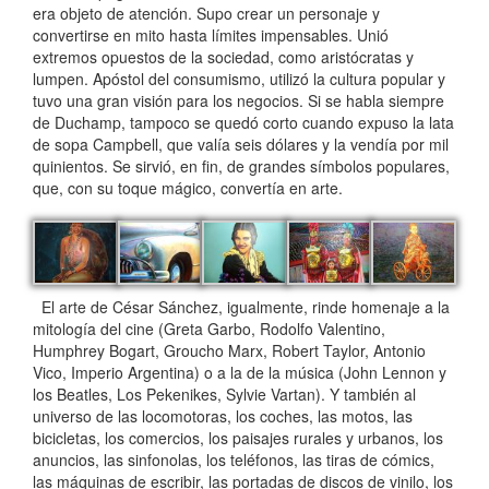
era objeto de atención. Supo crear un personaje y
convertirse en mito hasta límites impensables. Unió
extremos opuestos de la sociedad, como aristócratas y
lumpen. Apóstol del consumismo, utilizó la cultura popular y
tuvo una gran visión para los negocios. Si se habla siempre
de Duchamp, tampoco se quedó corto cuando expuso la lata
de sopa Campbell, que valía seis dólares y la vendía por mil
quinientos. Se sirvió, en fin, de grandes símbolos populares,
que, con su toque mágico, convertía en arte.
El arte de César Sánchez, igualmente, rinde homenaje a la
mitología del cine (Greta Garbo, Rodolfo Valentino,
Humphrey Bogart, Groucho Marx, Robert Taylor, Antonio
Vico, Imperio Argentina) o a la de la música (John Lennon y
los Beatles, Los Pekenikes, Sylvie Vartan). Y también al
universo de las locomotoras, los coches, las motos, las
bicicletas, los comercios, los paisajes rurales y urbanos, los
anuncios, las sinfonolas, los teléfonos, las tiras de cómics,
las máquinas de escribir, las portadas de discos de vinilo, los