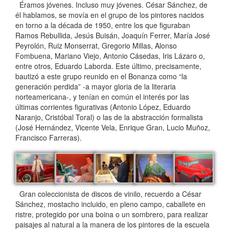
Éramos jóvenes. Incluso muy jóvenes. César Sánchez, de
él hablamos, se movía en el grupo de los pintores nacidos
en torno a la década de 1950, entre los que figuraban
Ramos Rebullida, Jesús Buisán, Joaquín Ferrer, María José
Peyrolón, Ruiz Monserrat, Gregorio Millas, Alonso
Fombuena, Mariano Viejo, Antonio Cásedas, Iris Lázaro o,
entre otros, Eduardo Laborda. Este último, precisamente,
bautizó a este grupo reunido en el Bonanza como “la
generación perdida” -a mayor gloria de la literaria
norteamericana-, y tenían en común el interés por las
últimas corrientes figurativas (Antonio López, Eduardo
Naranjo, Cristóbal Toral) o las de la abstracción formalista
(José Hernández, Vicente Vela, Enrique Gran, Lucio Muñoz,
Francisco Farreras).
Gran coleccionista de discos de vinilo, recuerdo a César
Sánchez, mostacho incluido, en pleno campo, caballete en
ristre, protegido por una boina o un sombrero, para realizar
paisajes al natural a la manera de los pintores de la escuela