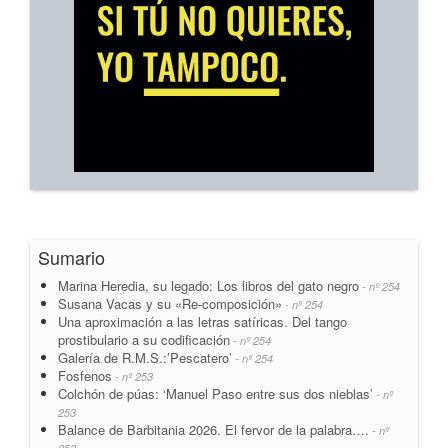
Sumario
Marina Heredia, su legado: Los libros del gato negro
- nº 254
Susana Vacas y su «Re-composición»
- nº 254
Una aproximación a las letras satíricas. Del tango
prostibulario a su codificación
- nº 254
Galería de R.M.S.:’Pescatero’
- nº 254
Fosfenos
- nº 253
Colchón de púas: ‘Manuel Paso entre sus dos nieblas’
- nº
253
Balance de Barbitania 2026. El fervor de la palabra….
- nº