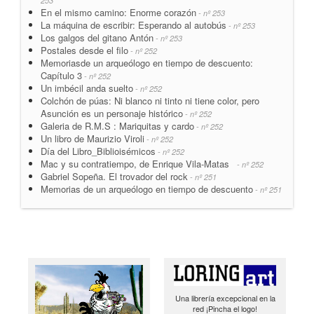
253
En el mismo camino: Enorme corazón
- nº 253
La máquina de escribir: Esperando al autobús
- nº 253
Los galgos del gitano Antón
- nº 253
Postales desde el filo
- nº 252
Memoriasde un arqueólogo en tiempo de descuento:
Capítulo 3
- nº 252
Un imbécil anda suelto
- nº 252
Colchón de púas: Ni blanco ni tinto ni tiene color, pero
Asunción es un personaje histórico
- nº 252
Galeria de R.M.S : Mariquitas y cardo
- nº 252
Un libro de Maurizio Viroli
- nº 252
Día del Libro_Biblioisémicos
- nº 252
Mac y su contratiempo, de Enrique Vila-Matas
- nº 252
Gabriel Sopeña. El trovador del rock
- nº 251
Memorias de un arqueólogo en tiempo de descuento
- nº 251
Una librería excepcional en la
red ¡Pincha el logo!