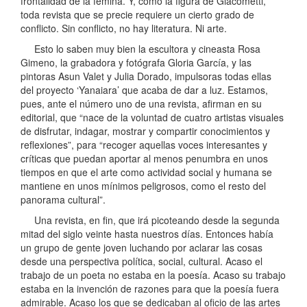
frontalidad de la fémina. Y, como la figura de Giacometti,
toda revista que se precie requiere un cierto grado de
conflicto. Sin conflicto, no hay literatura. Ni arte.
Esto lo saben muy bien la escultora y cineasta Rosa
Gimeno, la grabadora y fotógrafa Gloria García, y las
pintoras Asun Valet y Julia Dorado, impulsoras todas ellas
del proyecto ‘Yanaiara’ que acaba de dar a luz. Estamos,
pues, ante el número uno de una revista, afirman en su
editorial, que “nace de la voluntad de cuatro artistas visuales
de disfrutar, indagar, mostrar y compartir conocimientos y
reflexiones”, para “recoger aquellas voces interesantes y
críticas que puedan aportar al menos penumbra en unos
tiempos en que el arte como actividad social y humana se
mantiene en unos mínimos peligrosos, como el resto del
panorama cultural”.
Una revista, en fin, que irá picoteando desde la segunda
mitad del siglo veinte hasta nuestros días. Entonces había
un grupo de gente joven luchando por aclarar las cosas
desde una perspectiva política, social, cultural. Acaso el
trabajo de un poeta no estaba en la poesía. Acaso su trabajo
estaba en la invención de razones para que la poesía fuera
admirable. Acaso los que se dedicaban al oficio de las artes