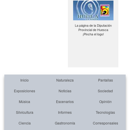
La página de la Diputación
Provincial de Huesca
¡Pincha el logo!
Inicio
Naturaleza
Pantallas
Exposiciones
Noticias
Sociedad
Música
Escenarios
Opinión
Silvicultura
Informes
Tecnologías
Ciencia
Gastronomía
Corresponsales