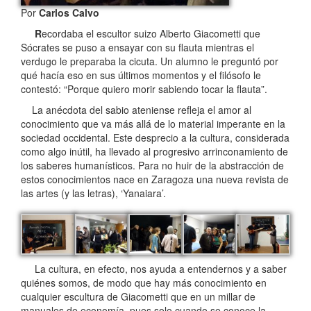
Por
Carlos Calvo
R
ecordaba el escultor suizo Alberto Giacometti que
Sócrates se puso a ensayar con su flauta mientras el
verdugo le preparaba la cicuta. Un alumno le preguntó por
qué hacía eso en sus últimos momentos y el filósofo le
contestó: “Porque quiero morir sabiendo tocar la flauta”.
La anécdota del sabio ateniense refleja el amor al
conocimiento que va más allá de lo material imperante en la
sociedad occidental. Este desprecio a la cultura, considerada
como algo inútil, ha llevado al progresivo arrinconamiento de
los saberes humanísticos. Para no huir de la abstracción de
estos conocimientos nace en Zaragoza una nueva revista de
las artes (y las letras), ‘Yanaiara’.
La cultura, en efecto, nos ayuda a entendernos y a saber
quiénes somos, de modo que hay más conocimiento en
cualquier escultura de Giacometti que en un millar de
manuales de economía, pues solo cuando se conoce la