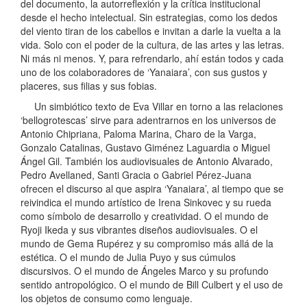
del documento, la autorreflexión y la crítica institucional
desde el hecho intelectual. Sin estrategias, como los dedos
del viento tiran de los cabellos e invitan a darle la vuelta a la
vida. Solo con el poder de la cultura, de las artes y las letras.
Ni más ni menos. Y, para refrendarlo, ahí están todos y cada
uno de los colaboradores de ‘Yanaiara’, con sus gustos y
placeres, sus filias y sus fobias.
Un simbiótico texto de Eva Villar en torno a las relaciones
‘bellogrotescas’ sirve para adentrarnos en los universos de
Antonio Chipriana, Paloma Marina, Charo de la Varga,
Gonzalo Catalinas, Gustavo Giménez Laguardia o Miguel
Ángel Gil. También los audiovisuales de Antonio Alvarado,
Pedro Avellaned, Santi Gracia o Gabriel Pérez-Juana
ofrecen el discurso al que aspira ‘Yanaiara’, al tiempo que se
reivindica el mundo artístico de Irena Sinkovec y su rueda
como símbolo de desarrollo y creatividad. O el mundo de
Ryoji Ikeda y sus vibrantes diseños audiovisuales. O el
mundo de Gema Rupérez y su compromiso más allá de la
estética. O el mundo de Julia Puyo y sus cúmulos
discursivos. O el mundo de Ángeles Marco y su profundo
sentido antropológico. O el mundo de Bill Culbert y el uso de
los objetos de consumo como lenguaje.