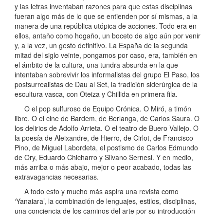
y las letras inventaban razones para que estas disciplinas
fueran algo más de lo que se entienden por sí mismas, a la
manera de una república utópica de acciones. Todo era en
ellos, antaño como hogaño, un boceto de algo aún por venir
y, a la vez, un gesto definitivo. La España de la segunda
mitad del siglo veinte, pongamos por caso, era, también en
el ámbito de la cultura, una tundra absurda en la que
intentaban sobrevivir los informalistas del grupo El Paso, los
postsurrealistas de Dau al Set, la tradición siderúrgica de la
escultura vasca, con Oteiza y Chillida en primera fila.
O el pop sulfuroso de Equipo Crónica. O Miró, a timón
libre. O el cine de Bardem, de Berlanga, de Carlos Saura. O
los delirios de Adolfo Arrieta. O el teatro de Buero Vallejo. O
la poesía de Aleixandre, de Hierro, de Cirlot, de Francisco
Pino, de Miguel Labordeta, el postismo de Carlos Edmundo
de Ory, Eduardo Chicharro y Silvano Sernesi. Y en medio,
más arriba o más abajo, mejor o peor acabado, todas las
extravagancias necesarias.
A todo esto y mucho más aspira una revista como
‘Yanaiara’, la combinación de lenguajes, estilos, disciplinas,
una conciencia de los caminos del arte por su introducción