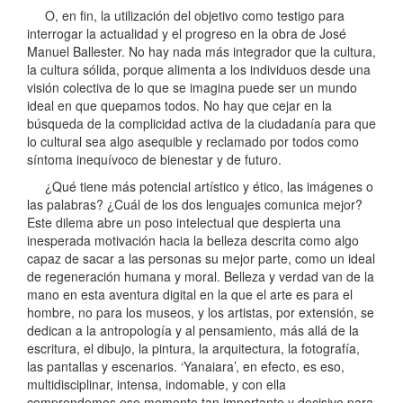
O, en fin, la utilización del objetivo como testigo para
interrogar la actualidad y el progreso en la obra de José
Manuel Ballester. No hay nada más integrador que la cultura,
la cultura sólida, porque alimenta a los individuos desde una
visión colectiva de lo que se imagina puede ser un mundo
ideal en que quepamos todos. No hay que cejar en la
búsqueda de la complicidad activa de la ciudadanía para que
lo cultural sea algo asequible y reclamado por todos como
síntoma inequívoco de bienestar y de futuro.
¿Qué tiene más potencial artístico y ético, las imágenes o
las palabras? ¿Cuál de los dos lenguajes comunica mejor?
Este dilema abre un poso intelectual que despierta una
inesperada motivación hacia la belleza descrita como algo
capaz de sacar a las personas su mejor parte, como un ideal
de regeneración humana y moral. Belleza y verdad van de la
mano en esta aventura digital en la que el arte es para el
hombre, no para los museos, y los artistas, por extensión, se
dedican a la antropología y al pensamiento, más allá de la
escritura, el dibujo, la pintura, la arquitectura, la fotografía,
las pantallas y escenarios. ‘Yanaiara’, en efecto, es eso,
multidisciplinar, intensa, indomable, y con ella
comprendemos ese momento tan importante y decisivo para