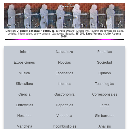
Director:
Dionisio Sánchez Rodríguez
. El Pollo Urbano. Desde 1977 la primera revista de sátira
política, información, ocio y cultura . Zaragoza. España.
Nº 254. Extra Verano (Julio Agosto
2026)
.
Inicio
Naturaleza
Pantallas
Exposiciones
Noticias
Sociedad
Música
Escenarios
Opinión
Silvicultura
Informes
Tecnologías
Ciencia
Gastronomía
Corresponsales
Entrevistas
Reportajes
Letras
Nosotras
Videoteca
Sin barreras
Mancheta
Incombustibles
Análisis