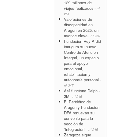
129 millones de
viajes realizados
- nº
251
Valoraciones de
discapacidad en
Aragón en 2025: un
avance clave
- nº 250
Fundación Rey Ardid
inaugura su nuevo
Centro de Atención
Integral, un espacio
para el apoyo
emocional,
rehabilitación y
autonomía personal
-
nº 247
Así funciona Delphi-
2M
- nº 246
El Periódico de
Aragón y Fundación
DFA renuevan su
convenio para la
sección de
‘Integración’
- nº 245
Zaragoza sigue