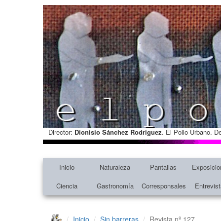
Director:
Dionisio Sánchez Rodríguez
. El Pollo Urbano. D
Inicio
Naturaleza
Pantallas
Exposicio
Ciencia
Gastronomía
Corresponsales
Entrevis
Inicio
Sin barreras
Revista nº 127