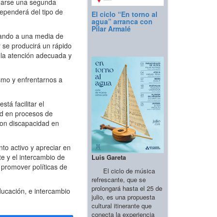
inarse una segunda
ependerá del tipo de
El ciclo “En torno al
agua” arranca con
Pilar Armalé
tando a una media de
 se producirá un rápido
 la atención adecuada y
smo y enfrentarnos a
á facilitar el
ad en procesos de
con discapacidad en
to activo y apreciar en
e y el intercambio de
Luis Gareta
 promover políticas de
El ciclo de música
refrescante, que se
prolongará hasta el 25 de
ucación, e intercambio
julio, es una propuesta
cultural itinerante que
conecta la experiencia