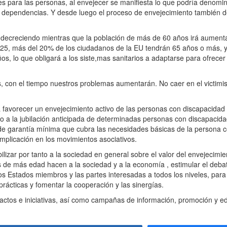
s para las personas, al envejecer se manifiesta lo que podría denom
 dependencias. Y desde luego el proceso de envejecimiento también d
 decreciendo mientras que la población de más de 60 años irá aumen
25, más del 20% de los ciudadanos de la EU tendrán 65 años o más, y
, lo que obligará a los siste,mas sanitarios a adaptarse para ofrecer
con el tiempo nuestros problemas aumentarán. No caer en el victimi
vorecer un envejecimiento activo de las personas con discapacidad est
eso a la jubilación anticipada de determinadas personas con discapacid
 de garantía mínima que cubra las necesidades básicas de la persona 
implicación en los movimientos asociativos.
zar por tanto a la sociedad en general sobre el valor del envejecimien
 de más edad hacen a la sociedad y a la economía , estimular el debat
los Estados miembros y las partes interesadas a todos los niveles, para
 prácticas y fomentar la cooperación y las sinergías.
ctos e iniciativas, así como campañas de información, promoción y ed