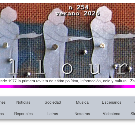
esde 1977 la primera revista de sátira política, información, ocio y cultura . 
nes
Noticias
Sociedad
Música
Escenarios
tas
Reportajes
Letras
Nosotras
Videoteca
Si