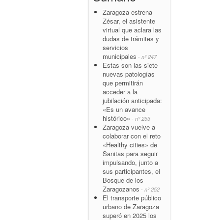
Zaragoza estrena
Zésar, el asistente
virtual que aclara las
dudas de trámites y
servicios
municipales
- nº 247
Estas son las siete
nuevas patologías
que permitirán
acceder a la
jubilación anticipada:
«Es un avance
histórico»
- nº 253
Zaragoza vuelve a
colaborar con el reto
«Healthy cities» de
Sanitas para seguir
impulsando, junto a
sus participantes, el
Bosque de los
Zaragozanos
- nº 252
El transporte público
urbano de Zaragoza
superó en 2025 los