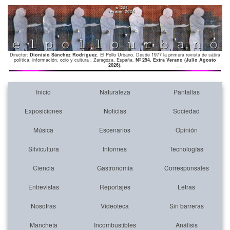
Director:
Dionisio Sánchez Rodríguez
. El Pollo Urbano. Desde 1977 la primera revista de sátira
política, información, ocio y cultura . Zaragoza. España.
Nº 254. Extra Verano (Julio Agosto
2026)
.
Inicio
Naturaleza
Pantallas
Exposiciones
Noticias
Sociedad
Música
Escenarios
Opinión
Silvicultura
Informes
Tecnologías
Ciencia
Gastronomía
Corresponsales
Entrevistas
Reportajes
Letras
Nosotras
Videoteca
Sin barreras
Mancheta
Incombustibles
Análisis