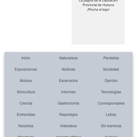
La página de la Diputación
Provincial de Huesca
¡Pincha el logo!
Inicio
Naturaleza
Pantallas
Exposiciones
Noticias
Sociedad
Música
Escenarios
Opinión
Silvicultura
Informes
Tecnologías
Ciencia
Gastronomía
Corresponsales
Entrevistas
Reportajes
Letras
Nosotras
Videoteca
Sin barreras
Mancheta
Incombustibles
Análisis