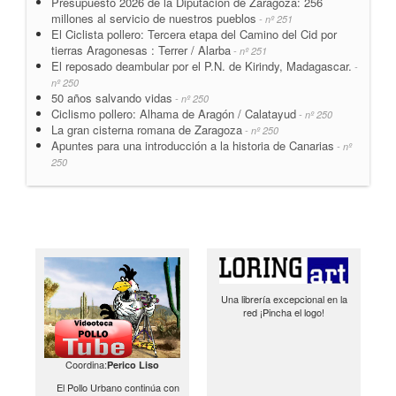
Presupuesto 2026 de la Diputación de Zaragoza: 256
millones al servicio de nuestros pueblos
- nº 251
El Ciclista pollero: Tercera etapa del Camino del Cid por
tierras Aragonesas : Terrer / Alarba
- nº 251
El reposado deambular por el P.N. de Kirindy, Madagascar.
-
nº 250
50 años salvando vidas
- nº 250
Ciclismo pollero: Alhama de Aragón / Calatayud
- nº 250
La gran cisterna romana de Zaragoza
- nº 250
Apuntes para una introducción a la historia de Canarias
- nº
250
Una librería excepcional en la
red ¡Pincha el logo!
Coordina:
Perico Liso
El Pollo Urbano continúa con