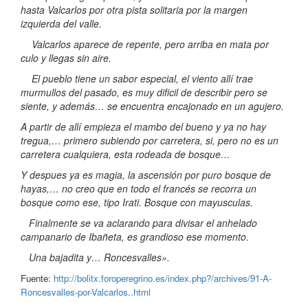
hasta Valcarlos por otra pista solitaria por la margen
izquierda del valle.
Valcarlos aparece de repente, pero arriba en mata por
culo y llegas sin aire.
El pueblo tiene un sabor especial, el viento allí trae
murmullos del pasado, es muy dificil de describir pero se
siente, y además… se encuentra encajonado en un agujero.
A partir de allí empieza el mambo del bueno y ya no hay
tregua,… primero subiendo por carretera, si, pero no es un
carretera cualquiera, esta rodeada de bosque…
Y despues ya es magia, la ascensión por puro bosque de
hayas,… no creo que en todo el francés se recorra un
bosque como ese, tipo Irati. Bosque con mayusculas.
Finalmente se va aclarando para divisar el anhelado
campanario de Ibañeta, es grandioso ese momento.
Una bajadita y… Roncesvalles».
Fuente:
http://bolitx.foroperegrino.es/index.php?/archives/91-A-
Roncesvalles-por-Valcarlos..html