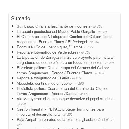
Sumario
Sumbawa. Otra isla fascinante de Indonesia
- nº 254
La cúpula geodésica del Museo Pablo Gargallo
- nº 254
El Ciclista pollero: VI etapa del Camino del Cid por tierras
Aragonesas: Fuentes Claras / El Pedregal
- nº 254
Ecomusèu Çò de Joanchiquet, Vilamòs
- nº 254
Reportaje fotográfico de Valderrobres
- nº 254
La Diputación de Zaragoza lanza su proyecto para instalar
cargadores de coche eléctrico en todos los pueblos
- nº 253
El ciclista pollero: Quinta etapa del Camino del Cid por
tierras Aragonesas : Daroca / Fuentes Claras
- nº 253
Reportaje fotográfico de Huelva
- nº 253
Mobedula, continuando un sueño
- nº 252
El ciclista pollero: Cuarta etapa del Camino del Cid por
tierras Aragonesas : Acered /Daroca
- nº 252
Aki Maruyama: el artesano que devuelve al papel su alma
-
nº 252
Gestión forestal y PEPAC: proteger los montes para
impulsar el desarrollo rural
- nº 252
Raja Ampat, un paraíso de la biosfera. ¿hasta cuándo?
- nº
251