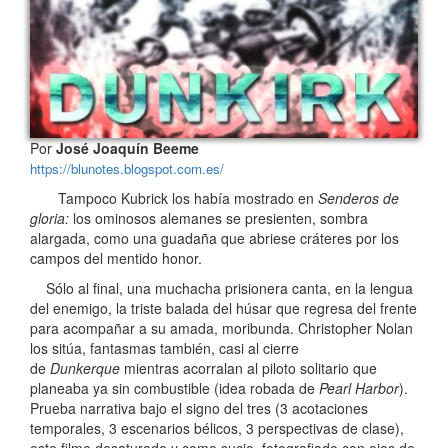
Por
José Joaquín Beeme
https://blunotes.blogspot.com.es/
Tampoco Kubrick los había mostrado en
Senderos de
gloria:
los ominosos alemanes se presienten, sombra
alargada, como una guadaña que abriese cráteres por los
campos del mentido honor.
Sólo al final, una muchacha prisionera canta, en la lengua
del enemigo, la triste balada del húsar que regresa del frente
para acompañar a su amada, moribunda. Christopher Nolan
los sitúa, fantasmas también, casi al cierre
de
Dunkerque
mientras acorralan al piloto solitario que
planeaba ya sin combustible (idea robada de
Pearl Harbor
).
Prueba narrativa bajo el signo del tres (3 acotaciones
temporales, 3 escenarios bélicos, 3 perspectivas de clase),
este filme desaturado y como sucio, fotografiado con ojos de