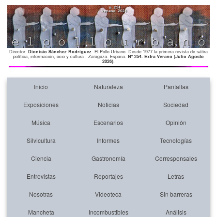
Director:
Dionisio Sánchez Rodríguez
. El Pollo Urbano. Desde 1977 la primera revista de sátira
política, información, ocio y cultura . Zaragoza. España.
Nº 254. Extra Verano (Julio Agosto
2026)
.
Inicio
Naturaleza
Pantallas
Exposiciones
Noticias
Sociedad
Música
Escenarios
Opinión
Silvicultura
Informes
Tecnologías
Ciencia
Gastronomía
Corresponsales
Entrevistas
Reportajes
Letras
Nosotras
Videoteca
Sin barreras
Mancheta
Incombustibles
Análisis