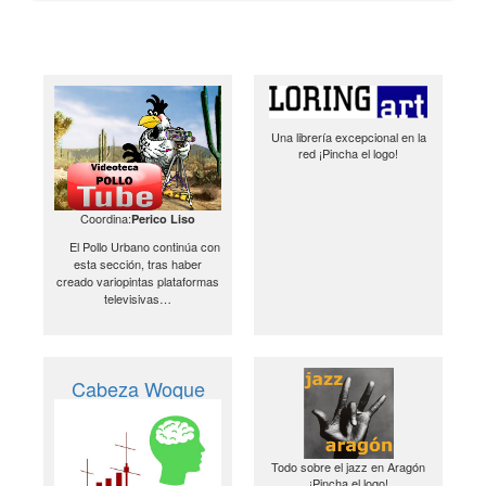
Una librería excepcional en la
red ¡Pincha el logo!
Coordina:
Perico Liso
El Pollo Urbano continúa con
esta sección, tras haber
creado variopintas plataformas
televisivas…
Cabeza Woque
Todo sobre el jazz en Aragón
¡Pincha el logo!