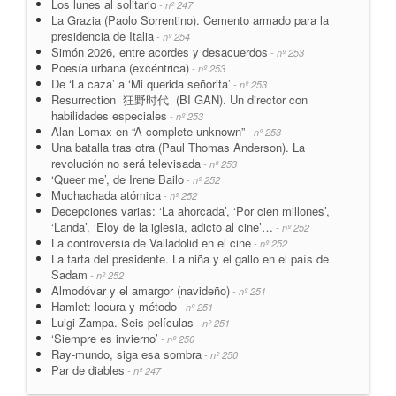
Los lunes al solitario
- nº 247
La Grazia (Paolo Sorrentino). Cemento armado para la
presidencia de Italia
- nº 254
Simón 2026, entre acordes y desacuerdos
- nº 253
Poesía urbana (excéntrica)
- nº 253
De ‘La caza’ a ‘Mi querida señorita’
- nº 253
Resurrection 狂野时代 (BI GAN). Un director con
habilidades especiales
- nº 253
Alan Lomax en “A complete unknown”
- nº 253
Una batalla tras otra (Paul Thomas Anderson). La
revolución no será televisada
- nº 253
‘Queer me’, de Irene Bailo
- nº 252
Muchachada atómica
- nº 252
Decepciones varias: ‘La ahorcada’, ‘Por cien millones’,
‘Landa’, ‘Eloy de la iglesia, adicto al cine’…
- nº 252
La controversia de Valladolid en el cine
- nº 252
La tarta del presidente. La niña y el gallo en el país de
Sadam
- nº 252
Almodóvar y el amargor (navideño)
- nº 251
Hamlet: locura y método
- nº 251
Luigi Zampa. Seis películas
- nº 251
‘Siempre es invierno’
- nº 250
Ray-mundo, siga esa sombra
- nº 250
Par de diables
- nº 247