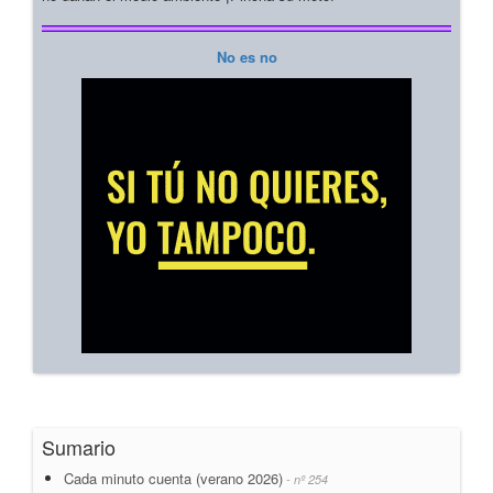
No es no
Sumario
Cada minuto cuenta (verano 2026)
- nº 254