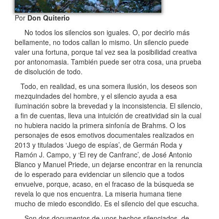
Por
Don Quiterio
No todos los silencios son iguales. O, por decirlo más
bellamente, no todos callan lo mismo. Un silencio puede
valer una fortuna, porque tal vez sea la posibilidad creativa
por antonomasia. También puede ser otra cosa, una prueba
de disolución de todo.
Todo, en realidad, es una somera ilusión, los deseos son
mezquindades del hombre, y el silencio ayuda a esa
iluminación sobre la brevedad y la inconsistencia. El silencio,
a fin de cuentas, lleva una intuición de creatividad sin la cual
no hubiera nacido la primera sinfonía de Brahms. O los
personajes de esos emotivos documentales realizados en
2013 y titulados ‘Juego de espías’, de Germán Roda y
Ramón J. Campo, y ‘El rey de Canfranc’, de José Antonio
Blanco y Manuel Priede, un dejarse encontrar en la renuncia
de lo esperado para evidenciar un silencio que a todos
envuelve, porque, acaso, en el fracaso de la búsqueda se
revela lo que nos encuentra. La miseria humana tiene
mucho de miedo escondido. Es el silencio del que escucha.
Son dos documentos de unos hechos silenciados, de