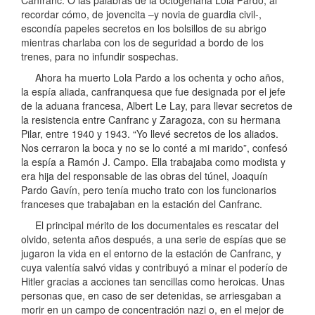
Canfranc. O las palabras de la octogenaria Lola Pardo, al
recordar cómo, de jovencita –y novia de guardia civil-,
escondía papeles secretos en los bolsillos de su abrigo
mientras charlaba con los de seguridad a bordo de los
trenes, para no infundir sospechas.
Ahora ha muerto Lola Pardo a los ochenta y ocho años,
la espía aliada, canfranquesa que fue designada por el jefe
de la aduana francesa, Albert Le Lay, para llevar secretos de
la resistencia entre Canfranc y Zaragoza, con su hermana
Pilar, entre 1940 y 1943. “Yo llevé secretos de los aliados.
Nos cerraron la boca y no se lo conté a mi marido”, confesó
la espía a Ramón J. Campo. Ella trabajaba como modista y
era hija del responsable de las obras del túnel, Joaquín
Pardo Gavín, pero tenía mucho trato con los funcionarios
franceses que trabajaban en la estación del Canfranc.
El principal mérito de los documentales es rescatar del
olvido, setenta años después, a una serie de espías que se
jugaron la vida en el entorno de la estación de Canfranc, y
cuya valentía salvó vidas y contribuyó a minar el poderío de
Hitler gracias a acciones tan sencillas como heroicas. Unas
personas que, en caso de ser detenidas, se arriesgaban a
morir en un campo de concentración nazi o, en el mejor de