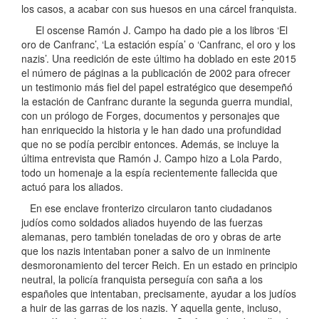
los casos, a acabar con sus huesos en una cárcel franquista.
El oscense Ramón J. Campo ha dado pie a los libros ‘El
oro de Canfranc’, ‘La estación espía’ o ‘Canfranc, el oro y los
nazis’. Una reedición de este último ha doblado en este 2015
el número de páginas a la publicación de 2002 para ofrecer
un testimonio más fiel del papel estratégico que desempeñó
la estación de Canfranc durante la segunda guerra mundial,
con un prólogo de Forges, documentos y personajes que
han enriquecido la historia y le han dado una profundidad
que no se podía percibir entonces. Además, se incluye la
última entrevista que Ramón J. Campo hizo a Lola Pardo,
todo un homenaje a la espía recientemente fallecida que
actuó para los aliados.
En ese enclave fronterizo circularon tanto ciudadanos
judíos como soldados aliados huyendo de las fuerzas
alemanas, pero también toneladas de oro y obras de arte
que los nazis intentaban poner a salvo de un inminente
desmoronamiento del tercer Reich. En un estado en principio
neutral, la policía franquista perseguía con saña a los
españoles que intentaban, precisamente, ayudar a los judíos
a huir de las garras de los nazis. Y aquella gente, incluso,