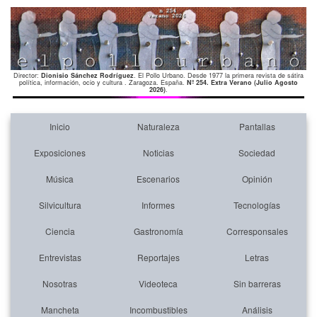
Director:
Dionisio Sánchez Rodríguez
. El Pollo Urbano. Desde 1977 la primera revista de sátira
política, información, ocio y cultura . Zaragoza. España.
Nº 254. Extra Verano (Julio Agosto
2026)
.
Inicio
Naturaleza
Pantallas
Exposiciones
Noticias
Sociedad
Música
Escenarios
Opinión
Silvicultura
Informes
Tecnologías
Ciencia
Gastronomía
Corresponsales
Entrevistas
Reportajes
Letras
Nosotras
Videoteca
Sin barreras
Mancheta
Incombustibles
Análisis