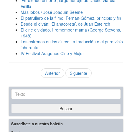
‘Perdiendo el norte’, largometraje de Nacho García
Velilla
Más lobos / José Joaquín Beeme
El patrullero de la filmo: Fernán-Gómez, principio y fin
Desde el diván: ‘El anacoreta’, de Juan Estelrich
El cine olvidado. I remember mama (George Stevens,
1948)
Los estrenos en los cines: La traducción o el puro vicio
inherente
IV Festival Aragonés Cine y Mujer
Anterior
Siguiente
Texto
Buscar
Suscríbete a nuestro boletín