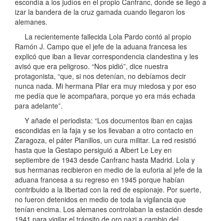
escondía a los judíos en el propio Canfranc, donde se llegó a
izar la bandera de la cruz gamada cuando llegaron los
alemanes.
La recientemente fallecida Lola Pardo contó al propio
Ramón J. Campo que el jefe de la aduana francesa les
explicó que iban a llevar correspondencia clandestina y les
avisó que era peligroso. “Nos pidió”, dice nuestra
protagonista, “que, si nos detenían, no debíamos decir
nunca nada. Mi hermana Pilar era muy miedosa y por eso
me pedía que le acompañara, porque yo era más echada
para adelante”.
Y añade el periodista: “Los documentos iban en cajas
escondidas en la faja y se los llevaban a otro contacto en
Zaragoza, el páter Planillos, un cura militar. La red resistió
hasta que la Gestapo persiguió a Albert Le Ley en
septiembre de 1943 desde Canfranc hasta Madrid. Lola y
sus hermanas recibieron en medio de la euforia al jefe de la
aduana francesa a su regreso en 1945 porque habían
contribuido a la libertad con la red de espionaje. Por suerte,
no fueron detenidos en medio de toda la vigilancia que
tenían encima. Los alemanes controlaban la estación desde
1941 para vigilar el tránsito de oro nazi a cambio del