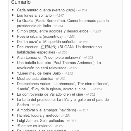
Sumario
Cada minuto cuenta (verano 2026)
- nº 254
Los lunes al solitario
- nº 247
La Grazia (Paolo Sorrentino). Cemento armado para la
presidencia de Italia
- nº 254
Simón 2026, entre acordes y desacuerdos
- nº 253
Poesía urbana (excéntrica)
- nº 253
De ‘La caza’ a ‘Mi querida señorita’
- nº 253
Resurrection 狂野时代 (BI GAN). Un director con
habilidades especiales
- nº 253
Alan Lomax en “A complete unknown”
- nº 253
Una batalla tras otra (Paul Thomas Anderson). La
revolución no será televisada
- nº 253
‘Queer me’, de Irene Bailo
- nº 252
Muchachada atómica
- nº 252
Decepciones varias: ‘La ahorcada’, ‘Por cien millones’,
‘Landa’, ‘Eloy de la iglesia, adicto al cine’…
- nº 252
La controversia de Valladolid en el cine
- nº 252
La tarta del presidente. La niña y el gallo en el país de
Sadam
- nº 252
Almodóvar y el amargor (navideño)
- nº 251
Hamlet: locura y método
- nº 251
Luigi Zampa. Seis películas
- nº 251
‘Siempre es invierno’
- nº 250
Ray-mundo, siga esa sombra