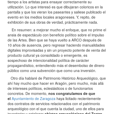
tiempo a los artistas para ensayar correctamente su
utilización. Lo que interesó es que dibujaran coloricos en la
pantalla y que los vieran los paseantes y saliese publicado el
evento en los medios locales aragoneses. Y, repito, de
exhibición de sus obras de verdad, prácticamente nada.
En resumen: a mejorar mucho el enfoque, que no prime el
ansia de espectáculo con beneficio político sobre el impulso
de las Artes. Bien que se haya vuelto a ARCO después de
10 años de ausencia, pero regresar haciendo manualidades
digitales improvisadas y sin un proyecto potente de venta del
producto cultural ya consolidado o emergente, es
sospechoso de intencionalidad política de carácter
propagandístico, entendiendo más el desembolso de dinero
público como una subvención que como una inversión.
Otro día hablaré de Patrimonio Histórico Arqueológico, que
ahí hay mucho que hacer en Aragón, pero mucho, más allá
de intereses políticos, eclesiásticos o de funcionarios
concretos. De momento,
nos congratulamos de que
el
Ayuntamiento de Zaragoza
haya licitado recientemente
dos contratos de servicios relacionados con el patrimonio
arqueológico con el que cuenta la ciudad, uno de ellos para
inventariar y catalogar
objetos arqueológicos del Teatro