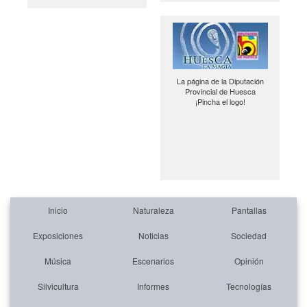
La página de la Diputación
Provincial de Huesca
¡Pincha el logo!
Inicio
Naturaleza
Pantallas
Exposiciones
Noticias
Sociedad
Música
Escenarios
Opinión
Silvicultura
Informes
Tecnologías