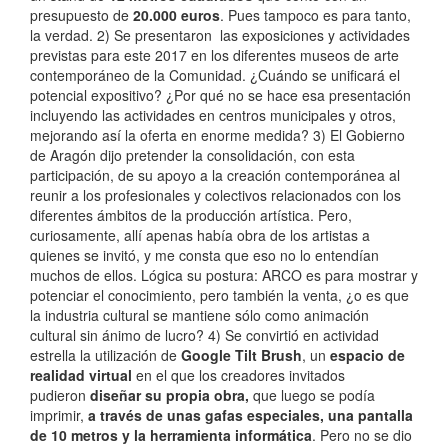
presupuesto de
20.000 euros
. Pues tampoco es para tanto,
la verdad. 2) Se presentaron las exposiciones y actividades
previstas para este 2017 en los diferentes museos de arte
contemporáneo de la Comunidad. ¿Cuándo se unificará el
potencial expositivo? ¿Por qué no se hace esa presentación
incluyendo las actividades en centros municipales y otros,
mejorando así la oferta en enorme medida? 3) El Gobierno
de Aragón dijo pretender la consolidación, con esta
participación, de su apoyo a la creación contemporánea
al
reunir a los profesionales y colectivos relacionados con los
diferentes ámbitos de la producción artística. Pero,
curiosamente, allí apenas había obra de los artistas a
quienes se invitó, y me consta que eso no lo entendían
muchos de ellos. Lógica su postura: ARCO es para mostrar y
potenciar el conocimiento, pero también la venta, ¿o es que
la industria cultural se mantiene sólo como animación
cultural sin ánimo de lucro? 4) Se convirtió en actividad
estrella la utilización de
Google Tilt Brush
, un
espacio de
realidad virtual
en el que los creadores invitados
pudieron
diseñar su propia obra,
que luego se podía
imprimir,
a través de unas gafas especiales, una pantalla
de 10 metros y la herramienta informática
. Pero no se dio