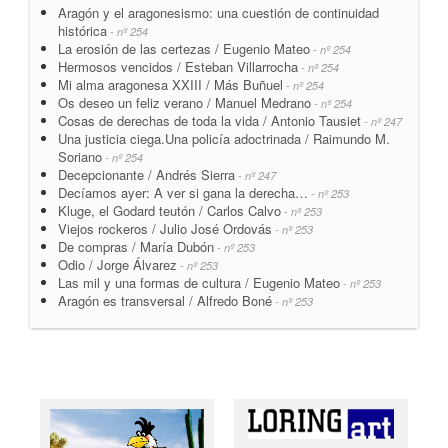
Aragón y el aragonesismo: una cuestión de continuidad
histórica
- nº 254
La erosión de las certezas / Eugenio Mateo
- nº 254
Hermosos vencidos / Esteban Villarrocha
- nº 254
Mi alma aragonesa XXIII / Más Buñuel
- nº 254
Os deseo un feliz verano / Manuel Medrano
- nº 254
Cosas de derechas de toda la vida / Antonio Tausiet
- nº 247
Una justicia ciega.Una policía adoctrinada / Raimundo M.
Soriano
- nº 254
Decepcionante / Andrés Sierra
- nº 247
Decíamos ayer: A ver si gana la derecha…
- nº 253
Kluge, el Godard teutón / Carlos Calvo
- nº 253
Viejos rockeros / Julio José Ordovás
- nº 253
De compras / María Dubón
- nº 253
Odio / Jorge Álvarez
- nº 253
Las mil y una formas de cultura / Eugenio Mateo
- nº 253
Aragón es transversal / Alfredo Boné
- nº 253