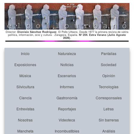
Director:
Dionisio Sánchez Rodríguez
. El Pollo Urbano. Desde 1977 la primera revista de sátira
política, información, ocio y cultura . Zaragoza. España.
Nº 254. Extra Verano (Julio Agosto
2026)
.
Inicio
Naturaleza
Pantallas
Exposiciones
Noticias
Sociedad
Música
Escenarios
Opinión
Silvicultura
Informes
Tecnologías
Ciencia
Gastronomía
Corresponsales
Entrevistas
Reportajes
Letras
Nosotras
Videoteca
Sin barreras
Mancheta
Incombustibles
Análisis