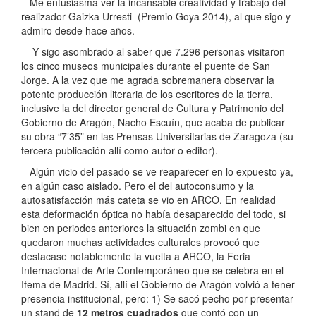
Me entusiasma ver la incansable creatividad y trabajo del
realizador Gaizka Urresti (Premio Goya 2014), al que sigo y
admiro desde hace años.
Y sigo asombrado al saber que 7.296 personas visitaron
los cinco museos municipales durante el puente de San
Jorge. A la vez que me agrada sobremanera observar la
potente producción literaria de los escritores de la tierra,
inclusive la del director general de Cultura y Patrimonio del
Gobierno de Aragón, Nacho Escuín, que acaba de publicar
su obra “7’35” en las Prensas Universitarias de Zaragoza (su
tercera publicación allí como autor o editor).
Algún vicio del pasado se ve reaparecer en lo expuesto ya,
en algún caso aislado. Pero el del autoconsumo y la
autosatisfacción más cateta se vio en ARCO. En realidad
esta deformación óptica no había desaparecido del todo, si
bien en periodos anteriores la situación zombi en que
quedaron muchas actividades culturales provocó que
destacase notablemente la vuelta a ARCO, la Feria
Internacional de Arte Contemporáneo que se celebra en el
Ifema de Madrid. Sí, allí el Gobierno de Aragón volvió a tener
presencia institucional, pero: 1) Se sacó pecho por presentar
un stand de
12 metros cuadrados
que contó con un