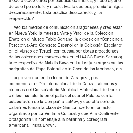
6.000 o 9.000 euros por estudios de 5 folios, y hubo alguno
de este tipo de folio y medio. Era lo que era, premiar amigos
descaradamente. Esta práctica desapareció. ¿Ha
reaparecido?
Veo los medios de comunicación aragoneses y creo estar
en Nueva York: la muestra “Arte y Vino” de la Colección
Enate en el Museo Pablo Serrano, la exposición “Conciencia
Perceptiva-Arte Concreto Español en la Colección Escolano”
en el Museo de Teruel (compuesta por obras procedentes
de las colecciones conservadas en el IAACC Pablo Serrano),
la retrospectiva de Natalio Bayo en La Lonja zaragozana, las
serigrafías de Pepe Bofarull en la Casa de los Morlanes, etc.
Luego veo que en la ciudad de Zaragoza, para
conmemorar el Día Internacional de la Danza, alumnos y
alumnas del Conservatorio Municipal Profesional de Danza
exhiben su talento en el patio del cuartel Palafox con la
colaboración de la Compañía LaMov, y que otra serie de
bailarines toman la plaza de San Lamberto en un acto
organizado por La Ventana Cultural, y que Ana Continente
protagoniza un homenaje a la bailarina y coreógrafa
americana Trisha Brown.