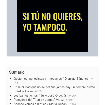
Sumario
Gobiernos: periodistas y moqueros / Dionisio Sánchez
- nº
254
En la ciudad que no se detiene jamás hay un hombre quieto
/ Carlos Calvo
- nº 254
Los barrios lentos / Julio José Ordovás
- nº 254
Pasajeros del Titanic / Jorge Álvarez
- nº 254
Adónde vamos sin ética / María Dubón
- nº 254