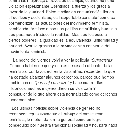
contra las mujeres,o a través de sus hijos, cuando hay una
violación espeluznante…sentimos la fuerza y los gritos a
favor de la igualdad. Estos medios de comunicación tienen
directrices y accionistas, es insoportable constatar cómo se
pormenorizan las actuaciones del movimiento feminista,
cambiando términos o con una política amarillista y buenista
que para nada traduce la realidad. Más que les pese a
ciertos poderes, la igualdad es la equivalencia, uniformidad y
paridad. Avanza gracias a la reivindicación constante del
movimiento feminista.
La noche del viernes volví a ver la película
“Sufragistas”
.
Cuando hablen de que ya no es necesario el boato de las
feministas, por favor, echen la vista atrás, recuerden lo que
ha costado alcanzar algunos derechos, parece que hemos
nacido con un
“pan bajo el brazo”
y hace cuatro días
históricos muchas mujeres dieron su vida para ir
consiguiendo lo que ahora está normalizado como derechos
fundamentales.
Los últimas noticias sobre violencia de género no
reconocen equitativamente el trabajo del movimiento
feminista, lo meten de forma general como un logro
conseguido por nuestra tradicional sociedad y no, para nada,