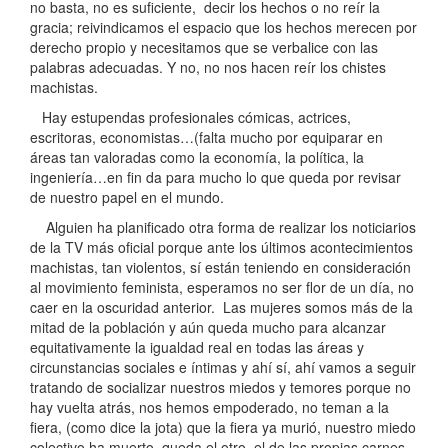
no basta, no es suficiente, decir los hechos o no reír la
gracia; reivindicamos el espacio que los hechos merecen por
derecho propio y necesitamos que se verbalice con las
palabras adecuadas. Y no, no nos hacen reír los chistes
machistas.
Hay estupendas profesionales cómicas, actrices,
escritoras, economistas…(falta mucho por equiparar en
áreas tan valoradas como la economía, la política, la
ingeniería…en fin da para mucho lo que queda por revisar
de nuestro papel en el mundo.
Alguien ha planificado otra forma de realizar los noticiarios
de la TV más oficial porque ante los últimos acontecimientos
machistas, tan violentos, sí están teniendo en consideración
al movimiento feminista, esperamos no ser flor de un día, no
caer en la oscuridad anterior. Las mujeres somos más de la
mitad de la población y aún queda mucho para alcanzar
equitativamente la igualdad real en todas las áreas y
circunstancias sociales e íntimas y ahí sí, ahí vamos a seguir
tratando de socializar nuestros miedos y temores porque no
hay vuelta atrás, nos hemos empoderado, no teman a la
fiera, (como dice la jota) que la fiera ya murió, nuestro miedo
colectivo ha muerto, queda el otro, el de las propias carnes,