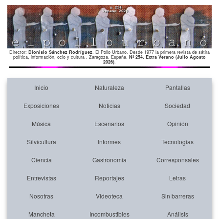
Director:
Dionisio Sánchez Rodríguez
. El Pollo Urbano. Desde 1977 la primera revista de sátira
política, información, ocio y cultura . Zaragoza. España.
Nº 254. Extra Verano (Julio Agosto
2026)
.
Inicio
Naturaleza
Pantallas
Exposiciones
Noticias
Sociedad
Música
Escenarios
Opinión
Silvicultura
Informes
Tecnologías
Ciencia
Gastronomía
Corresponsales
Entrevistas
Reportajes
Letras
Nosotras
Videoteca
Sin barreras
Mancheta
Incombustibles
Análisis