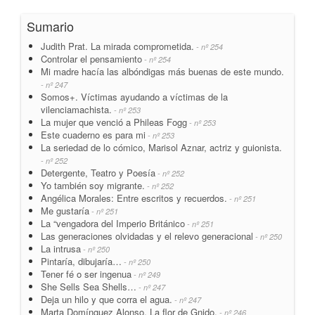
Sumario
Judith Prat. La mirada comprometida.
- nº 254
Controlar el pensamiento
- nº 254
Mi madre hacía las albóndigas más buenas de este mundo.
- nº 247
Somos+. Víctimas ayudando a víctimas de la
vilenciamachista.
- nº 253
La mujer que venció a Phileas Fogg
- nº 253
Este cuaderno es para mi
- nº 253
La seriedad de lo cómico, Marisol Aznar, actriz y guionista.
- nº 252
Detergente, Teatro y Poesía
- nº 252
Yo también soy migrante.
- nº 252
Angélica Morales: Entre escritos y recuerdos.
- nº 251
Me gustaría
- nº 251
La “vengadora del Imperio Británico
- nº 251
Las generaciones olvidadas y el relevo generacional
- nº 250
La intrusa
- nº 250
Pintaría, dibujaría…
- nº 250
Tener fé o ser ingenua
- nº 249
She Sells Sea Shells…
- nº 247
Deja un hilo y que corra el agua.
- nº 247
Marta Domínguez Alonso. La flor de Gnido.
- nº 246