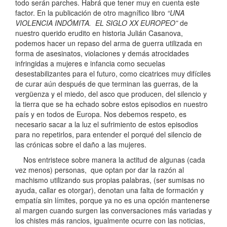
todo serán parches. Habrá que tener muy en cuenta este
factor. En la publicación de otro magnífico libro
“UNA
VIOLENCIA INDÓMITA. EL SIGLO XX EUROPEO”
de
nuestro querido erudito en historia Julián Casanova,
podemos hacer un repaso del arma de guerra utilizada en
forma de asesinatos, violaciones y demás atrocidades
infringidas a mujeres e infancia como secuelas
desestabilizantes para el futuro, como cicatrices muy difíciles
de curar aún después de que terminan las guerras, de la
vergüenza y el miedo, del asco que producen, del silencio y
la tierra que se ha echado sobre estos episodios en nuestro
país y en todos de Europa. Nos debemos respeto, es
necesario sacar a la luz el sufrimiento de estos episodios
para no repetirlos, para entender el porqué del silencio de
las crónicas sobre el daño a las mujeres.
Nos entristece sobre manera la actitud de algunas (cada
vez menos) personas, que optan por dar la razón al
machismo utilizando sus propias palabras, (ser sumisas no
ayuda, callar es otorgar), denotan una falta de formación y
empatía sin límites, porque ya no es una opción mantenerse
al margen cuando surgen las conversaciones más variadas y
los chistes más rancios, igualmente ocurre con las noticias,