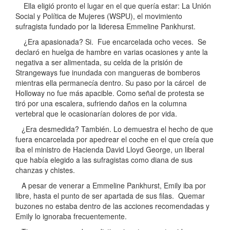
Ella eligió pronto el lugar en el que quería estar: La Unión
Social y Política de Mujeres (WSPU), el movimiento
sufragista fundado por la lideresa Emmeline Pankhurst.
¿Era apasionada? Si. Fue encarcelada ocho veces. Se
declaró en huelga de hambre en varias ocasiones y ante la
negativa a ser alimentada, su celda de la prisión de
Strangeways fue inundada con mangueras de bomberos
mientras ella permanecía dentro. Su paso por la cárcel de
Holloway no fue más apacible. Como señal de protesta se
tiró por una escalera, sufriendo daños en la columna
vertebral que le ocasionarían dolores de por vida.
¿Era desmedida? También. Lo demuestra el hecho de que
fuera encarcelada por apedrear el coche en el que creía que
iba el ministro de Hacienda David Lloyd George, un liberal
que había elegido a las sufragistas como diana de sus
chanzas y chistes.
A pesar de venerar a Emmeline Pankhurst, Emily iba por
libre, hasta el punto de ser apartada de sus filas. Quemar
buzones no estaba dentro de las acciones recomendadas y
Emily lo ignoraba frecuentemente.