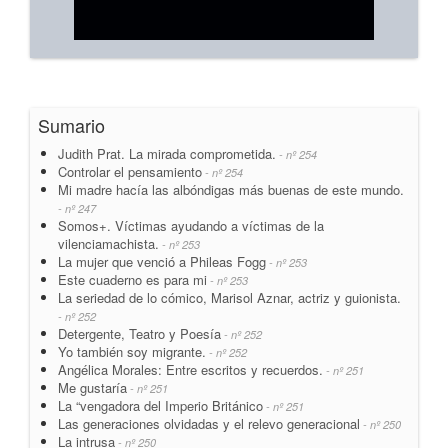
Sumario
Judith Prat. La mirada comprometida.
- nº 254
Controlar el pensamiento
- nº 254
Mi madre hacía las albóndigas más buenas de este mundo.
- nº 247
Somos+. Víctimas ayudando a víctimas de la
vilenciamachista.
- nº 253
La mujer que venció a Phileas Fogg
- nº 253
Este cuaderno es para mi
- nº 253
La seriedad de lo cómico, Marisol Aznar, actriz y guionista.
- nº 252
Detergente, Teatro y Poesía
- nº 252
Yo también soy migrante.
- nº 252
Angélica Morales: Entre escritos y recuerdos.
- nº 251
Me gustaría
- nº 251
La “vengadora del Imperio Británico
- nº 251
Las generaciones olvidadas y el relevo generacional
- nº 250
La intrusa
- nº 250