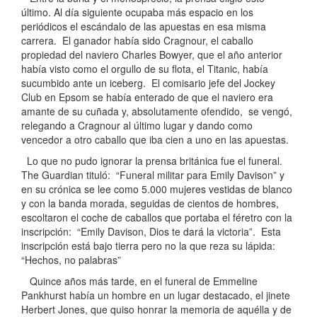
último. Al día siguiente ocupaba más espacio en los
periódicos el escándalo de las apuestas en esa misma
carrera. El ganador había sido Cragnour, el caballo
propiedad del naviero Charles Bowyer, que el año anterior
había visto como el orgullo de su flota, el Titanic, había
sucumbido ante un iceberg. El comisario jefe del Jockey
Club en Epsom se había enterado de que el naviero era
amante de su cuñada y, absolutamente ofendido, se vengó,
relegando a Cragnour al último lugar y dando como
vencedor a otro caballo que iba cien a uno en las apuestas.
Lo que no pudo ignorar la prensa británica fue el funeral.
The Guardian tituló: “Funeral militar para Emily Davison” y
en su crónica se lee como 5.000 mujeres vestidas de blanco
y con la banda morada, seguidas de cientos de hombres,
escoltaron el coche de caballos que portaba el féretro con la
inscripción: “Emily Davison, Dios te dará la victoria”. Esta
inscripción está bajo tierra pero no la que reza su lápida:
“Hechos, no palabras”
Quince años más tarde, en el funeral de Emmeline
Pankhurst había un hombre en un lugar destacado, el jinete
Herbert Jones, que quiso honrar la memoria de aquélla y de