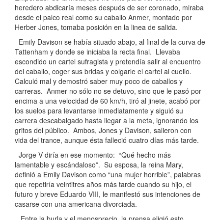
heredero abdicaría meses después de ser coronado, miraba
desde el palco real como su caballo Anmer, montado por
Herber Jones, tomaba posición en la linea de salida.
Emily Davison se había situado abajo, al final de la curva de
Tattenham y donde se iniciaba la recta final. Llevaba
escondido un cartel sufragista y pretendía salir al encuentro
del caballo, coger sus bridas y colgarle el cartel al cuello.
Calculó mal y demostró saber muy poco de caballos y
carreras. Anmer no sólo no se detuvo, sino que le pasó por
encima a una velocidad de 60 km/h, tiró al jinete, acabó por
los suelos para levantarse inmediatamente y siguió su
carrera descabalgado hasta llegar a la meta, ignorando los
gritos del público. Ambos, Jones y Davison, salieron con
vida del trance, aunque ésta falleció cuatro días más tarde.
Jorge V diría en ese momento: “Qué hecho más
lamentable y escándaloso”. Su esposa, la reina Mary,
definió a Emily Davison como “una mujer horrible”, palabras
que repetiría veintitres años más tarde cuando su hijo, el
futuro y breve Eduardo VIII, le manifestó sus intenciones de
casarse con una americana divorciada.
Entre la burla y el menosprecio, la prensa eligió esto