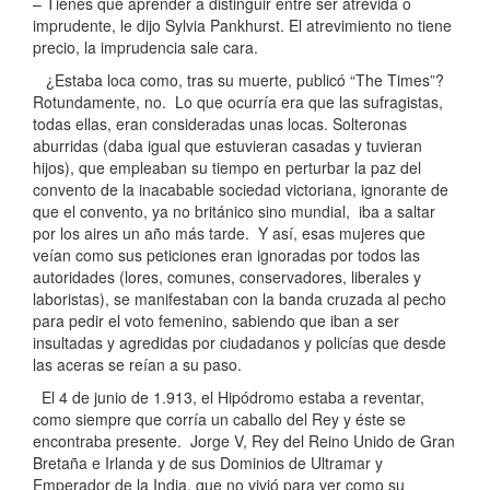
– Tienes que aprender a distinguir entre ser atrevida o
imprudente, le dijo Sylvia Pankhurst. El atrevimiento no tiene
precio, la imprudencia sale cara.
¿Estaba loca como, tras su muerte, publicó “The Times”?
Rotundamente, no. Lo que ocurría era que las sufragistas,
todas ellas, eran consideradas unas locas. Solteronas
aburridas (daba igual que estuvieran casadas y tuvieran
hijos), que empleaban su tiempo en perturbar la paz del
convento de la inacabable sociedad victoriana, ignorante de
que el convento, ya no británico sino mundial, iba a saltar
por los aires un año más tarde. Y así, esas mujeres que
veían como sus peticiones eran ignoradas por todos las
autoridades (lores, comunes, conservadores, liberales y
laboristas), se manifestaban con la banda cruzada al pecho
para pedir el voto femenino, sabiendo que iban a ser
insultadas y agredidas por ciudadanos y policías que desde
las aceras se reían a su paso.
El 4 de junio de 1.913, el Hipódromo estaba a reventar,
como siempre que corría un caballo del Rey y éste se
encontraba presente. Jorge V, Rey del Reino Unido de Gran
Bretaña e Irlanda y de sus Dominios de Ultramar y
Emperador de la India, que no vivió para ver como su