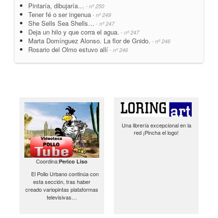
Pintaría, dibujaría…
- nº 250
Tener fé o ser ingenua
- nº 249
She Sells Sea Shells…
- nº 247
Deja un hilo y que corra el agua.
- nº 247
Marta Domínguez Alonso. La flor de Gnido.
- nº 246
Rosario del Olmo estuvo allí
- nº 246
Una librería excepcional en la
red ¡Pincha el logo!
Coordina:
Perico Liso
El Pollo Urbano continúa con
esta sección, tras haber
creado variopintas plataformas
televisivas…