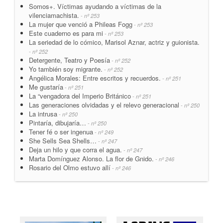
Somos+. Víctimas ayudando a víctimas de la
vilenciamachista.
- nº 253
La mujer que venció a Phileas Fogg
- nº 253
Este cuaderno es para mi
- nº 253
La seriedad de lo cómico, Marisol Aznar, actriz y guionista.
- nº 252
Detergente, Teatro y Poesía
- nº 252
Yo también soy migrante.
- nº 252
Angélica Morales: Entre escritos y recuerdos.
- nº 251
Me gustaría
- nº 251
La “vengadora del Imperio Británico
- nº 251
Las generaciones olvidadas y el relevo generacional
- nº 250
La intrusa
- nº 250
Pintaría, dibujaría…
- nº 250
Tener fé o ser ingenua
- nº 249
She Sells Sea Shells…
- nº 247
Deja un hilo y que corra el agua.
- nº 247
Marta Domínguez Alonso. La flor de Gnido.
- nº 246
Rosario del Olmo estuvo allí
- nº 246