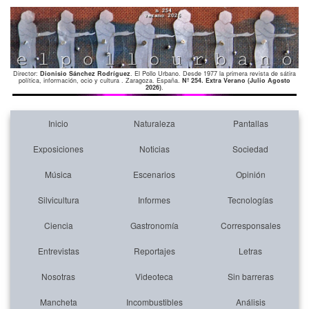
Director:
Dionisio Sánchez Rodríguez
. El Pollo Urbano. Desde 1977 la primera revista de sátira
política, información, ocio y cultura . Zaragoza. España.
Nº 254. Extra Verano (Julio Agosto
2026)
.
Inicio
Naturaleza
Pantallas
Exposiciones
Noticias
Sociedad
Música
Escenarios
Opinión
Silvicultura
Informes
Tecnologías
Ciencia
Gastronomía
Corresponsales
Entrevistas
Reportajes
Letras
Nosotras
Videoteca
Sin barreras
Mancheta
Incombustibles
Análisis