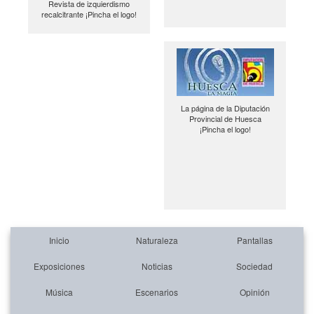
Revista de izquierdismo
recalcitrante ¡Pincha el logo!
La página de la Diputación
Provincial de Huesca
¡Pincha el logo!
Inicio
Naturaleza
Pantallas
Exposiciones
Noticias
Sociedad
Música
Escenarios
Opinión