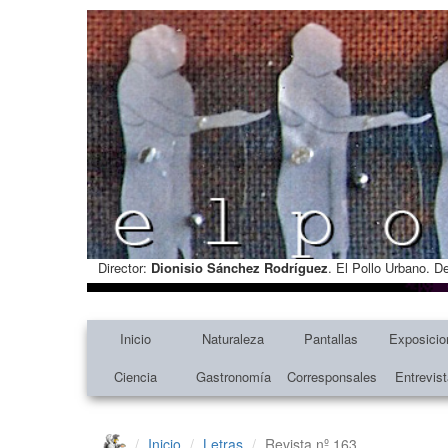
Director:
Dionisio Sánchez Rodríguez
. El Pollo Urbano. D
Inicio
Naturaleza
Pantallas
Exposicio
Ciencia
Gastronomía
Corresponsales
Entrevis
Inicio
Letras
Revista nº 163