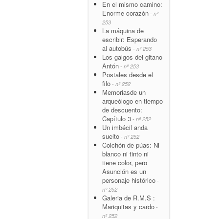
En el mismo camino:
Enorme corazón
- nº
253
La máquina de
escribir: Esperando
al autobús
- nº 253
Los galgos del gitano
Antón
- nº 253
Postales desde el
filo
- nº 252
Memoriasde un
arqueólogo en tiempo
de descuento:
Capítulo 3
- nº 252
Un imbécil anda
suelto
- nº 252
Colchón de púas: Ni
blanco ni tinto ni
tiene color, pero
Asunción es un
personaje histórico
-
nº 252
Galeria de R.M.S :
Mariquitas y cardo
-
nº 252