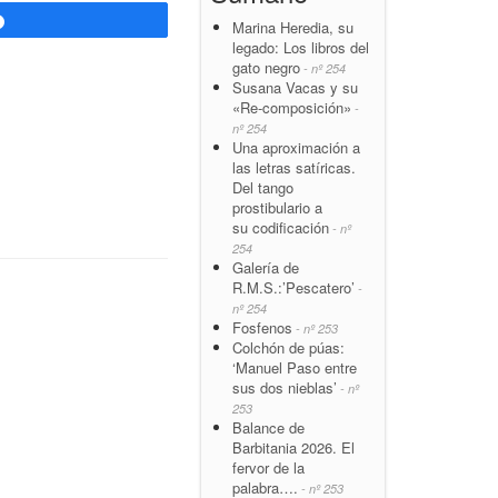
Compartir
Marina Heredia, su
legado: Los libros del
gato negro
- nº 254
Susana Vacas y su
«Re-composición»
-
nº 254
Una aproximación a
las letras satíricas.
Del tango
prostibulario a
su codificación
- nº
254
Galería de
R.M.S.:’Pescatero’
-
nº 254
Fosfenos
- nº 253
Colchón de púas:
‘Manuel Paso entre
sus dos nieblas’
- nº
253
Balance de
Barbitania 2026. El
fervor de la
palabra….
- nº 253