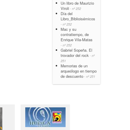
Un libro de Maurizio
Viroli
- nº 252
Día del
Libro_Biblioisémicos
- nº 252
Mac y su
contratiempo, de
Enrique Vila-Matas
- nº 252
Gabriel Sopeña. El
trovador del rock
- nº
251
Memorias de un
arqueólogo en tiempo
de descuento
- nº 251