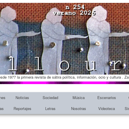
esde 1977 la primera revista de sátira política, información, ocio y cultura . 
nes
Noticias
Sociedad
Música
Escenarios
tas
Reportajes
Letras
Nosotras
Videoteca
Si