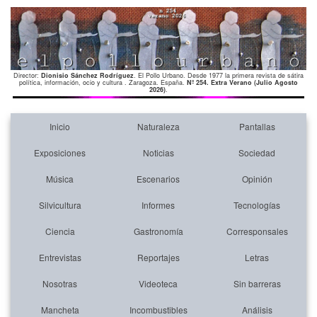
Director:
Dionisio Sánchez Rodríguez
. El Pollo Urbano. Desde 1977 la primera revista de sátira
política, información, ocio y cultura . Zaragoza. España.
Nº 254. Extra Verano (Julio Agosto
2026)
.
Inicio
Naturaleza
Pantallas
Exposiciones
Noticias
Sociedad
Música
Escenarios
Opinión
Silvicultura
Informes
Tecnologías
Ciencia
Gastronomía
Corresponsales
Entrevistas
Reportajes
Letras
Nosotras
Videoteca
Sin barreras
Mancheta
Incombustibles
Análisis