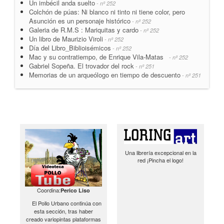
Un imbécil anda suelto
- nº 252
Colchón de púas: Ni blanco ni tinto ni tiene color, pero
Asunción es un personaje histórico
- nº 252
Galeria de R.M.S : Mariquitas y cardo
- nº 252
Un libro de Maurizio Viroli
- nº 252
Día del Libro_Biblioisémicos
- nº 252
Mac y su contratiempo, de Enrique Vila-Matas
- nº 252
Gabriel Sopeña. El trovador del rock
- nº 251
Memorias de un arqueólogo en tiempo de descuento
- nº 251
Una librería excepcional en la
red ¡Pincha el logo!
Coordina:
Perico Liso
El Pollo Urbano continúa con
esta sección, tras haber
creado variopintas plataformas