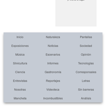
Inicio
Naturaleza
Pantallas
Exposiciones
Noticias
Sociedad
Música
Escenarios
Opinión
Silvicultura
Informes
Tecnologías
Ciencia
Gastronomía
Corresponsales
Entrevistas
Reportajes
Letras
Nosotras
Videoteca
Sin barreras
Mancheta
Incombustibles
Análisis