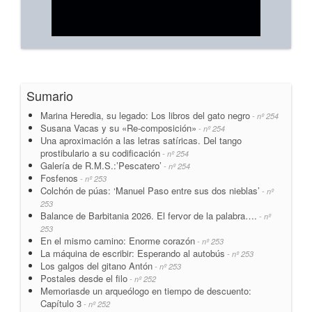
Sumario
Marina Heredia, su legado: Los libros del gato negro
- nº 254
Susana Vacas y su «Re-composición»
- nº 254
Una aproximación a las letras satíricas. Del tango
prostibulario a su codificación
- nº 254
Galería de R.M.S.:’Pescatero’
- nº 254
Fosfenos
- nº 253
Colchón de púas: ‘Manuel Paso entre sus dos nieblas’
- nº
253
Balance de Barbitania 2026. El fervor de la palabra….
- nº
253
En el mismo camino: Enorme corazón
- nº 253
La máquina de escribir: Esperando al autobús
- nº 253
Los galgos del gitano Antón
- nº 253
Postales desde el filo
- nº 252
Memoriasde un arqueólogo en tiempo de descuento:
Capítulo 3
- nº 252