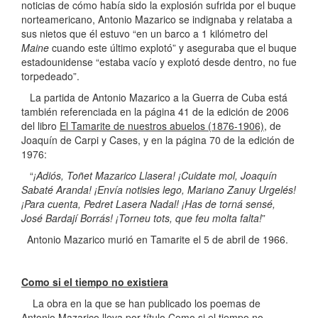
noticias de cómo había sido la explosión sufrida por el buque
norteamericano, Antonio Mazarico se indignaba y relataba a
sus nietos que él estuvo “en un barco a 1 kilómetro del
Maine
cuando este último explotó” y aseguraba que el buque
estadounidense “estaba vacío y explotó desde dentro, no fue
torpedeado”.
La partida de Antonio Mazarico a la Guerra de Cuba está
también referenciada en la página 41 de la edición de 2006
del libro
El Tamarite de nuestros abuelos (1876-1906)
, de
Joaquín de Carpi y Cases, y en la página 70 de la edición de
1976:
“
¡Adiós, Toñet Mazarico Llasera! ¡Cuidate mol, Joaquín
Sabaté Aranda! ¡Envía notisies lego, Mariano Zanuy Urgelés!
¡Para cuenta, Pedret Lasera Nadal! ¡Has de torná sensé,
José Bardají Borrás! ¡Torneu tots, que feu molta falta!
”
Antonio Mazarico murió en Tamarite el 5 de abril de 1966.
Como si el tiempo no existiera
La obra en la que se han publicado los poemas de
Antonio Mazarico lleva por título
Como si el tiempo no