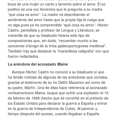
boca de una mujer un canto y lamento sobre el amor. El yo
poético es una voz femenina que le pregunta a su madre
“
qué cosa es amor
”
. La madre va describiendo el
sentimiento del amor hasta que la propia hija le ruega que
no siga pues ya ha comprendido
“
qué cosa es amor
”
. Héctor
Castro, periodista y profesor de Lengua y Literatura, se
maravilla de que su bisabuelo hiciera este tipo de
composiciones que, sin duda, “recuerdan mucho a las
canciones d’amigo
de la lírica galaicoportuguesa medieval”.
También hay que destacar la “maravillosa caligrafía” con que
fueron redactados.
La anécdota del acorazado
Maine
Aunque Héctor Castro no conoció a su bisabuelo sí que
ha tenido noticias de algunas de las anécdotas que contaba,
gracias al testimonio de su tío Delfín Mazarico así como de
su padre, Martín. Una de ellas hace referencia al acorazado
norteamericano
Maine
, buque que sufrió una explosión el 15
de febrero de 1898 (hecho que se convirtió en el pretexto de
los Estado Unidos para declarar la guerra a España y entrar
en la guerra de Independencia de Cuba). Al parecer y,
tiempo después del suceso, cuando llegaban a España