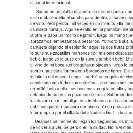
el canal internacional.
Saqué en un platito el jamón, en otro el queso, dos va
salió mal, se metió el corcho para dentro, al hacerlo 
de vino. Pedí perdón mil veces en un minuto. Ella me 
camiseta naranja. Algo se exaltó en mi pantalón mient
la otra le daba un trocito de jamón, luego mi mano fu
abrazamos, empezamos a besarnos. Yo mordía sus labi
camiseta dejando al esplendor aquellas dos frutas pro
le quite sus zapatillas marrones con mis pies descalzos.
bebió, luego yo lo puse en la suya y también bebí. Mi
el vino de mi boca sus braguitas mojadas y luego lo 
sobre una vieja alfombra con bordados de tigres. Ell
lo infinito del deseo. Luego… sorbió un poquito de vin
constelado con todas sus estrellas… con todas sus lu
arrodillé junto a ella: nos besamos, cogí la botella y 
deteniéndome en sus pezones de fresa. Saboreándolos, 
los devoró en mi ombligo: nos tumbamos en la alfom
debimos querer más pero dormimos. Yo no podía alej
interrumpido por el silbato del afilador a las 11 de la 
Después del momento llegan los segundos, los minuto
de volverla a ver. Se perdió en la ciudad. No la vi más