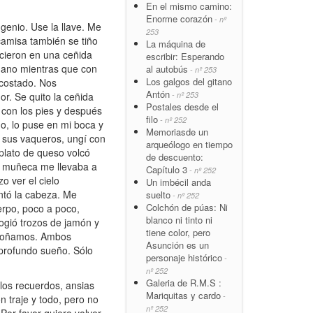
En el mismo camino:
Enorme corazón
- nº
genio. Use la llave. Me
253
 camisa también se tiño
La máquina de
ecieron en una ceñida
escribir: Esperando
 mano mientras que con
al autobús
- nº 253
Los galgos del gitano
 costado. Nos
Antón
- nº 253
r. Se quito la ceñida
Postales desde el
 con los pies y después
filo
- nº 252
ino, lo puse en mi boca y
Memoriasde un
e sus vaqueros, ungí con
arqueólogo en tiempo
plato de queso volcó
de descuento:
de muñeca me llevaba a
Capítulo 3
- nº 252
o ver el cielo
Un imbécil anda
ntó la cabeza. Me
suelto
- nº 252
Colchón de púas: Ni
uerpo, poco a poco,
blanco ni tinto ni
ogió trozos de jamón y
tiene color, pero
 Soñamos. Ambos
Asunción es un
profundo sueño. Sólo
personaje histórico
-
nº 252
Galeria de R.M.S :
los recuerdos, ansias
Mariquitas y cardo
-
n traje y todo, pero no
nº 252