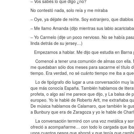
– Vos sabés lo que digo ¿no?
No contestó nada, solo reía y me miraba
– Oye, ya déjate de reírte. Soy extranjero, que diablos
– Me llamo Amanda (dijo mientras sus labio acariciaba
– Yo Carmelo (dije un poco nervioso. No se había pas
linda detrás de su jersey…)
Empezamos a hablar. Me dijo que estudia en Barna pe
Comencé a tener una comunión de almas con ella. Me
me quedaban sólo dos meses para sacarme el título de
tiempo. Era verdad, no sé cuánto tiempo me iba a qu
Lo de tipógrafo dio lugar a una conversación muy lar
que más conocía España. También hablamos de litera
profeta, o algo así me parece que dijo, y La balsa de p
europeo. Yo le hablé de Roberto Arlt, me extrañaba qu
De música hablamos de Calamaro, que también le gust
a Bunbury que era de Zaragoza y yo le hable de Charly
La conversación terminó con una voz metálica y sord
ofreció a acompañarme… con todo lo cargada que iba. Y
unos cuantos pesos que ahorré y que tenía que cambiar