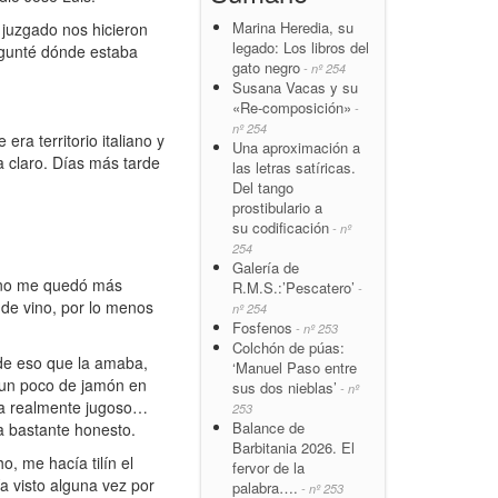
Marina Heredia, su
 juzgado nos hicieron
legado: Los libros del
regunté dónde estaba
gato negro
- nº 254
Susana Vacas y su
«Re-composición»
-
nº 254
ra territorio italiano y
Una aproximación a
ta claro. Días más tarde
las letras satíricas.
Del tango
prostibulario a
su codificación
- nº
254
Galería de
 no me quedó más
R.M.S.:’Pescatero’
-
 de vino, por lo menos
nº 254
Fosfenos
- nº 253
Colchón de púas:
 de eso que la amaba,
‘Manuel Paso entre
r un poco de jamón en
sus dos nieblas’
- nº
aba realmente jugoso…
253
Balance de
a bastante honesto.
Barbitania 2026. El
, me hacía tilín el
fervor de la
a visto alguna vez por
palabra….
- nº 253