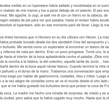
 llevaba metido en un tuperware había saltado y recoleteaba en el cue
resbalo de mis manos y fue a parar debajo de mi asiento. El pez era
mear. Me agaché, lo cogí, al salir me di con un hierro en la cabeza, de
l vagón estaba de pie para ver qué pasaba, hasta el revisor había acud
 devolvió al tuperware, sólo en ese momento paró de llorar. Llego la m
s tintes heroicos que ni Homero en su día utlizara con Héctor. La 
o había probado bocado desde los dos sándwich fríos del aeropuerto y
un buñuelo. Me sentía como un explorador al encontrar un tesoro de la
y rellenos de nata por dentro. Eran un poco pringosos. Tomé uno, le q
uje hacia el interior de la boca aplastándola contra el paladar. ¡Dios 
le la concha a la Isidora, la del colectivo, aquella tarde de Junio… ha
 rebañé dentro de la boca aquél néctar blanco. Cuando terminé la niña 
 mi pañuelo y el dorso de la mano. Trabamos una conversación que empe
amos luego por hablar de gastronomía, ciudades, ritos y mitos. Luego 
o a la vez alegre de contarles como se ve el mundo desde el otro lado 
o que si me había gustado los buñuelos tenía que probar la coca de Fr
coca. La madre me hecho una mirada de sorpresa, de miedo y se ape
 la ciudad, pero sabía que la había cagado muy mucho. Hasta que la c