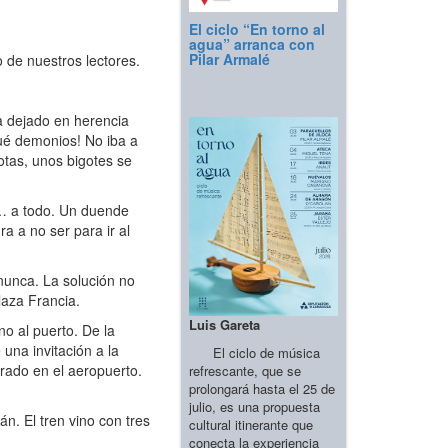
El ciclo “En torno al
agua” arranca con
Pilar Armalé
 de nuestros lectores.
 dejado en herencia
Qué demonios! No iba a
otas, unos bigotes se
ís… a todo. Un duende
a a no ser para ir al
nunca. La solución no
laza Francia.
Luis Gareta
o al puerto. De la
una invitación a la
El ciclo de música
rado en el aeropuerto.
refrescante, que se
prolongará hasta el 25 de
julio, es una propuesta
n. El tren vino con tres
cultural itinerante que
conecta la experiencia