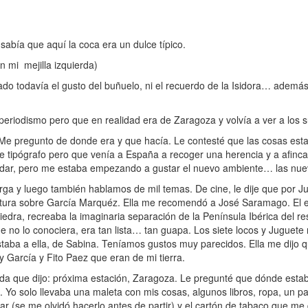
 sabía que aquí la coca era un dulce típico.
n mi mejilla izquierda)
ado todavía el gusto del buñuelo, ni el recuerdo de la Isidora… adem
riodismo pero que en realidad era de Zaragoza y volvía a ver a los s
 pregunto de donde era y que hacía. Le contesté que las cosas esta
 tipógrafo pero que venía a España a recoger una herencia y a afinc
edar, pero me estaba empezando a gustar el nuevo ambiente… las nue
ga y luego también hablamos de mil temas. De cine, le dije que por J
tura sobre García Marquéz. Ella me recomendó a José Saramago. El e
iedra, recreaba la imaginaria separación de la Península Ibérica del re
e no lo conociera, era tan lista… tan guapa. Los siete locos y Juguete
aba a ella, de Sabina. Teníamos gustos muy parecidos. Ella me dijo 
 García y Fito Paez que eran de mi tierra.
a que dijo: próxima estación, Zaragoza. Le pregunté que dónde estab
o solo llevaba una maleta con mis cosas, algunos libros, ropa, un pa
 (se me olvidó hacerlo antes de partir) y el cartón de tabaco que me 