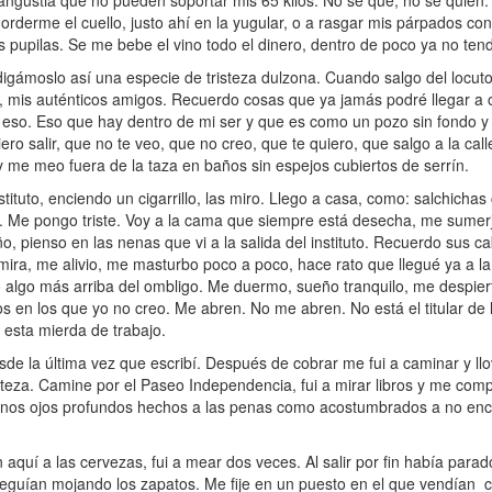
angustia que no pueden soportar mis 65 kilos. No sé qué, no se quién. 
rderme el cuello, justo ahí en la yugular, o a rasgar mis párpados con 
s pupilas. Se me bebe el vino todo el dinero, dentro de poco ya no te
igámoslo así una especie de tristeza dulzona. Cuando salgo del locuto
a, mis auténticos amigos. Recuerdo cosas que ya jamás podré llegar a o
eso. Eso que hay dentro de mi ser y que es como un pozo sin fondo y a
ro salir, que no te veo, que no creo, que te quiero, que salgo a la call
y me meo fuera de la taza en baños sin espejos cubiertos de serrín.
tuto, enciendo un cigarrillo, las miro. Llego a casa, como: salchichas
o. Me pongo triste. Voy a la cama que siempre está desecha, me sumer
, pienso en las nenas que vi a la salida del instituto. Recuerdo sus ca
 mira, me alivio, me masturbo poco a poco, hace rato que llegué ya a l
o algo más arriba del ombligo. Me duermo, sueño tranquilo, me despiert
s en los que yo no creo. Me abren. No me abren. No está el titular de
 esta mierda de trabajo.
 la última vez que escribí. Después de cobrar me fui a caminar y llov
isteza. Camine por el Paseo Independencia, fui a mirar libros y me co
unos ojos profundos hechos a las penas como acostumbrados a no en
í a las cervezas, fui a mear dos veces. Al salir por fin había parado
eguían mojando los zapatos. Me fije en un puesto en el que vendían c