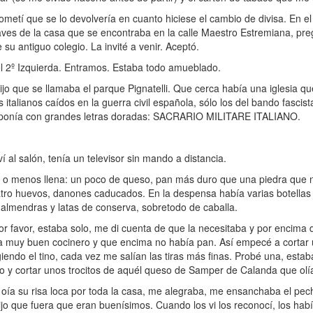
metí que se lo devolvería en cuanto hiciese el cambio de divisa. En el
llaves de la casa que se encontraba en la calle Maestro Estremiana, p
 su antiguo colegio. La invité a venir. Aceptó.
l 2º Izquierda. Entramos. Estaba todo amueblado.
 que se llamaba el parque Pignatelli. Que cerca había una iglesia que e
 italianos caídos en la guerra civil española, sólo los del bando fascis
pal ponía con grandes letras doradas: SACRARIO MILITARE ITALIANO.
al salón, tenía un televisor sin mando a distancia.
 o menos llena: un poco de queso, pan más duro que una piedra que
uatro huevos, danones caducados. En la despensa había varias botellas
 almendras y latas de conserva, sobretodo de caballa.
r favor, estaba solo, me di cuenta de que la necesitaba y por encima
 era muy buen cocinero y que encima no había pan. Así empecé a corta
giendo el tino, cada vez me salían las tiras más finas. Probé una, est
ino y cortar unos trocitos de aquél queso de Samper de Calanda que olí
 oía su risa loca por toda la casa, me alegraba, me ensanchaba el pecho
 que fuera que eran buenísimos. Cuando los vi los reconocí, los habí