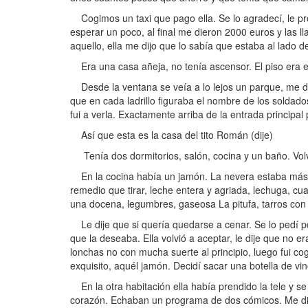
Cogimos un taxi que pago ella. Se lo agradecí, le pro
esperar un poco, al final me dieron 2000 euros y las 
aquello, ella me dijo que lo sabía que estaba al lado de
Era una casa añeja, no tenía ascensor. El piso era e
Desde la ventana se veía a lo lejos un parque, me dijo
que en cada ladrillo figuraba el nombre de los soldados
fui a verla. Exactamente arriba de la entrada princi
Así que esta es la casa del tito Román (dije)
Tenía dos dormitorios, salón, cocina y un baño. Volví 
En la cocina había un jamón. La nevera estaba más
remedio que tirar, leche entera y agriada, lechuga, c
una docena, legumbres, gaseosa La pitufa, tarros con
Le dije que si quería quedarse a cenar. Se lo pedí po
que la deseaba. Ella volvió a aceptar, le dije que no
lonchas no con mucha suerte al principio, luego fui co
exquisito, aquél jamón. Decidí sacar una botella de v
En la otra habitación ella había prendido la tele y se
corazón. Echaban un programa de dos cómicos. Me dijo