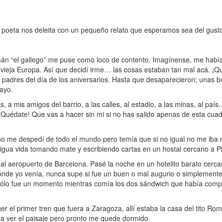
 poeta nos deleita con un pequeño relato que esperamos sea del gusto
 “el gallego” me puse como loco de contento. Imagínense, me había
la vieja Europa. Así que decidí irme… las cosas estaban tan mal acá. ¡
s padres del día de los aniversarios. Hasta que desaparecieron; unas b
Mayo.
, a mis amigos del barrio, a las calles, al estadio, a las minas, al pa
Quédate! Que vas a hacer sin mi si no has salido apenas de esta cuadr
o me despedí de todo el mundo pero temía que si no igual no me iba 
ntigua vida tomando mate y escribiendo cartas en un hostal cercano a P
l aeropuerto de Barcelona. Pasé la noche en un hotelito barato cercan
nde yo venía, nunca supe si fue un buen o mal augurio o simplemente 
 sólo fue un momento mientras comía los dos sándwich que había comp
el primer tren que fuera a Zaragoza, allí estaba la casa del tito Romá
ra ver el paisaje pero pronto me quede dormido.