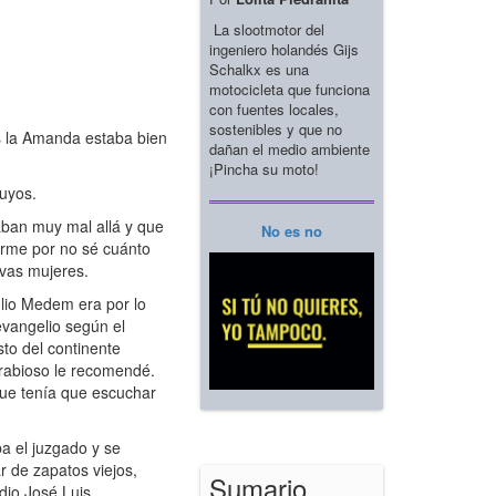
La slootmotor del
ingeniero holandés Gijs
Schalkx es una
motocicleta que funciona
con fuentes locales,
sostenibles y que no
ás la Amanda estaba bien
dañan el medio ambiente
¡Pincha su moto!
uyos.
ban muy mal allá y que
No es no
arme por no sé cuánto
vas mujeres.
ulio Medem era por lo
vangelio según el
sto del continente
 rabioso le recomendé.
que tenía que escuchar
a el juzgado y se
r de zapatos viejos,
Sumario
dio José Luis.