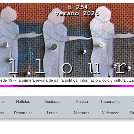
esde 1977 la primera revista de sátira política, información, ocio y cultura . 
nes
Noticias
Sociedad
Música
Escenarios
tas
Reportajes
Letras
Nosotras
Videoteca
Si