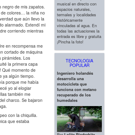
musical en directo con
ro negro de mis zapatos.
espacios naturales,
 de colores… la niña no
termales y localidades
 verdad que aún llevo la
históricamente
ido alarmado. Extendí mi
vinculadas al agua. En
adre corriendo mientras
todas las actuaciones la
entrada es libre y gratuita
¡Pincha la foto!
madre en recompensa me
 un cortado de máquina
s pirámides. Los
TECNOLOGIA
uité la primera capa
POPULAR
mío! Qué momento de
Ingeniero holandés
ce ya algún tiempo.
desarrolla una
reía porque me había
motocicleta que
cé yo al elogiar
funciona con metano
ellas también me
recuperado de los
del charco. Se bajaron
humedales
aga.
o con la chiquilla.
hica que estaba
Por
Lolita Piedrahita