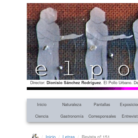
Director:
Dionisio Sánchez Rodríguez
. El Pollo Urbano. D
Inicio
Naturaleza
Pantallas
Exposicio
Ciencia
Gastronomía
Corresponsales
Entrevis
Inicio
Letras
Revista nº 151