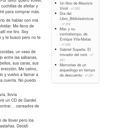
Por favor quiero volver,
Un libro de Maurizio
cuchillas de afeitar y
Viroli
- nº 252
ndré para comprar más.
Día del
Libro_Biblioisémicos
rio de hablar con mis
- nº 252
lvidar. Me lleno de
Mac y su
llí me tiro. Soy
contratiempo, de
e y te busco pero no te
Enrique Vila-Matas
- nº 252
Gabriel Sopeña. El
 cocidas, un vaso de
trovador del rock
- nº
jo entre las sábanas,
251
bellos, sus caras, sus
Memorias de un
a erección. Me calmo,
arqueólogo en tiempo
o y vuelvo a llamar a
de descuento
- nº 251
 la cuenta. No puedo
ía, llovía
mpré un CD de Gardel.
contrar… cansados de
 de llover pero los
astañas. Decidí