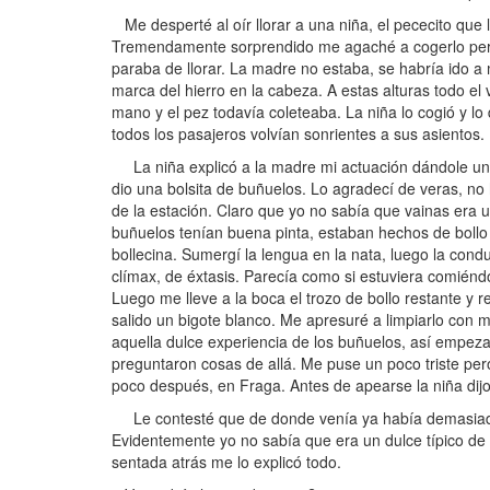
Me desperté al oír llorar a una niña, el pececito que
Tremendamente sorprendido me agaché a cogerlo pero 
paraba de llorar. La madre no estaba, se habría ido a 
marca del hierro en la cabeza. A estas alturas todo e
mano y el pez todavía coleteaba. La niña lo cogió y lo
todos los pasajeros volvían sonrientes a sus asientos.
La niña explicó a la madre mi actuación dándole uno
dio una bolsita de buñuelos. Lo agradecí de veras, n
de la estación. Claro que yo no sabía que vainas era 
buñuelos tenían buena pinta, estaban hechos de bollo 
bollecina. Sumergí la lengua en la nata, luego la cond
clímax, de éxtasis. Parecía como si estuviera comiéndo
Luego me lleve a la boca el trozo de bollo restante y
salido un bigote blanco. Me apresuré a limpiarlo con
aquella dulce experiencia de los buñuelos, así empez
preguntaron cosas de allá. Me puse un poco triste per
poco después, en Fraga. Antes de apearse la niña dij
Le contesté que de donde venía ya había demasiada 
Evidentemente yo no sabía que era un dulce típico de
sentada atrás me lo explicó todo.