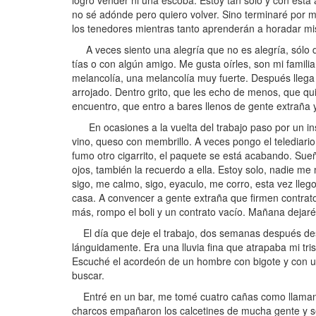
logro vender ni una escoba. Estoy tan solo y con esta 
no sé adónde pero quiero volver. Sino terminaré por mo
los tenedores mientras tanto aprenderán a horadar mi
A veces siento una alegría que no es alegría, sólo d
tías o con algún amigo. Me gusta oírles, son mi famili
melancolía, una melancolía muy fuerte. Después llega 
arrojado. Dentro grito, que les echo de menos, que quie
encuentro, que entro a bares llenos de gente extraña 
En ocasiones a la vuelta del trabajo paso por un insti
vino, queso con membrillo. A veces pongo el telediari
fumo otro cigarrito, el paquete se está acabando. Sueño
ojos, también la recuerdo a ella. Estoy solo, nadie me
sigo, me calmo, sigo, eyaculo, me corro, esta vez lleg
casa. A convencer a gente extraña que firmen contrato
más, rompo el boli y un contrato vacío. Mañana dejaré
El día que deje el trabajo, dos semanas después desde
lánguidamente. Era una lluvia fina que atrapaba mi tr
Escuché el acordeón de un hombre con bigote y con 
buscar.
Entré en un bar, me tomé cuatro cañas como llaman aqu
charcos empañaron los calcetines de mucha gente y s