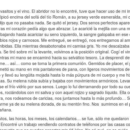
sitos y el vino. El abridor no lo encontré, tuve que hacer uso de mi in
salpicó encima del sofá del tío Román, a su jersey verde esmeralda, mi
dijo que no pasaba nada. Se quitó el jersey. Dos senos perfectos apar
ras mi corazón pedía algo que abrazar. Le acaricié la mejilla con una
e bajando hasta acariciar su seno izquierdo, la sangre galopaba en ese
os rojos y carnosos. Me entregué, se entregó, nos entregamos al amo
hibidas. Ella mientras desabotonaba mi camisa gris. Yo me descalzaba
 Se tiró sobre mí la levante, volvimos a la posición original. Cogí el v
entras mi mano se encaminó hacia su selvático tesoro. La desprendí d
tome… así… como se toma la primera comunión. Gemidos de placer, el 
a metió su mano en mis pantalones de pana, con ligeros movimientos 
o y llevó su lengüita mojada hasta lo más púrpura de mi cuerpo y me hiz
nas. Su melena rubia subía y bajaba con movimientos armónicos. Leva
pase el frío vidrio por sus senos. Luego lo fui derramando por todo su c
rociándolos con mi saliva y con aquel rojizo y sagrado líquido. Ella c
bra, nos rodeamos de caricias, nos juntamos hasta lo más profundo…
arme ya de su melena dorada, de su mentón fino. Nos sumimos en el 
mañana.
s, las horas, los meses, los calendarios… se fue, sólo me quedaron 
. Encontré un trabajo vendiendo contratos de teléfonos por las casas co