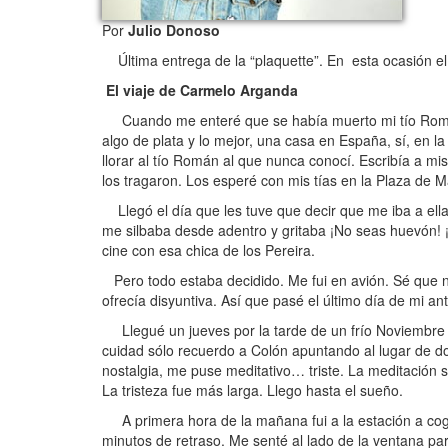
Por
Julio Donoso
Última entrega de la “plaquette”. En esta ocasión el
El viaje de Carmelo Arganda
Cuando me enteré que se había muerto mi tío Román
algo de plata y lo mejor, una casa en España, sí, en 
llorar al tío Román al que nunca conocí. Escribía a mi
los tragaron. Los esperé con mis tías en la Plaza de 
Llegó el día que les tuve que decir que me iba a ellas
me silbaba desde adentro y gritaba ¡No seas huevón! ¡
cine con esa chica de los Pereira.
Pero todo estaba decidido. Me fui en avión. Sé que n
ofrecía disyuntiva. Así que pasé el último día de mi a
Llegué un jueves por la tarde de un frío Noviembre a
cuidad sólo recuerdo a Colón apuntando al lugar de do
nostalgia, me puse meditativo… triste. La meditación
La tristeza fue más larga. Llego hasta el sueño.
A primera hora de la mañana fui a la estación a coger 
minutos de retraso. Me senté al lado de la ventana pa