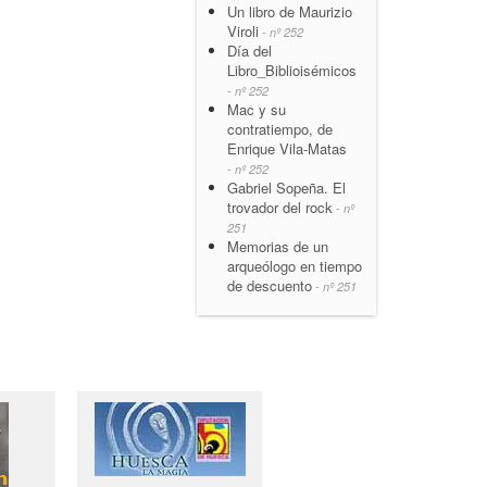
Un libro de Maurizio
Viroli
- nº 252
Día del
Libro_Biblioisémicos
- nº 252
Mac y su
contratiempo, de
Enrique Vila-Matas
- nº 252
Gabriel Sopeña. El
trovador del rock
- nº
251
Memorias de un
arqueólogo en tiempo
de descuento
- nº 251