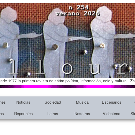
esde 1977 la primera revista de sátira política, información, ocio y cultura . 
nes
Noticias
Sociedad
Música
Escenarios
tas
Reportajes
Letras
Nosotras
Videoteca
Si