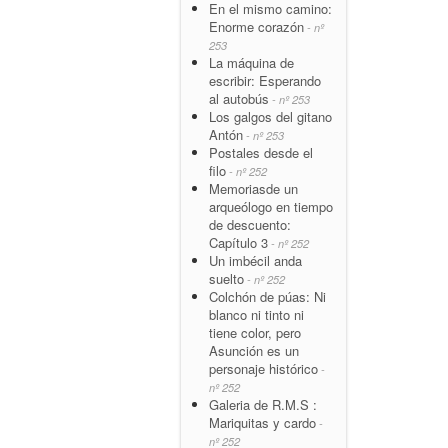
En el mismo camino:
Enorme corazón
- nº
253
La máquina de
escribir: Esperando
al autobús
- nº 253
Los galgos del gitano
Antón
- nº 253
Postales desde el
filo
- nº 252
Memoriasde un
arqueólogo en tiempo
de descuento:
Capítulo 3
- nº 252
Un imbécil anda
suelto
- nº 252
Colchón de púas: Ni
blanco ni tinto ni
tiene color, pero
Asunción es un
personaje histórico
-
nº 252
Galeria de R.M.S :
Mariquitas y cardo
-
nº 252