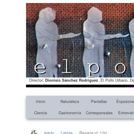
Director:
Dionisio Sánchez Rodríguez
. El Pollo Urbano. D
Inicio
Naturaleza
Pantallas
Exposicio
Ciencia
Gastronomía
Corresponsales
Entrevis
Inicio
Letras
Revista nº 120