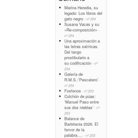
Marina Heredia, su
legado: Los libros del
gato negro
- nº 254
Susana Vacas y su
«Re-composición»
-
nº 254
Una aproximación a
las letras satíricas.
Del tango
prostibulario a
su codificación
- nº
254
Galería de
R.M.S.:’Pescatero’
-
nº 254
Fosfenos
- nº 253
Colchón de púas:
‘Manuel Paso entre
sus dos nieblas’
- nº
253
Balance de
Barbitania 2026. El
fervor de la
palabra….
- nº 253