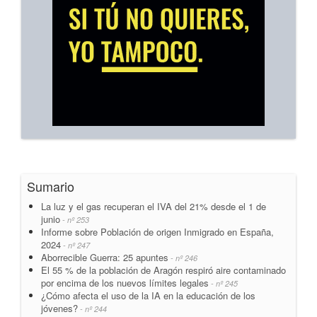
Sumario
La luz y el gas recuperan el IVA del 21% desde el 1 de
junio
- nº 253
Informe sobre Población de origen Inmigrado en España,
2024
- nº 247
Aborrecible Guerra: 25 apuntes
- nº 246
El 55 % de la población de Aragón respiró aire contaminado
por encima de los nuevos límites legales
- nº 245
¿Cómo afecta el uso de la IA en la educación de los
jóvenes?
- nº 244