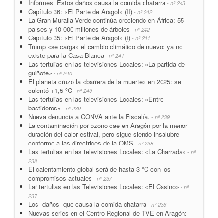
Informes: Estos daños causa la comida chatarra
- nº 243
Capítulo 36: «El Parte de Aragol» (II)
- nº 242
La Gran Muralla Verde continúa creciendo en África: 55
países y 10 000 millones de árboles
- nº 242
Capítulo 35: «El Parte de Aragol» (I)
- nº 241
Trump «se carga» el cambio climático de nuevo: ya no
existe para la Casa Blanca
- nº 241
Las tertulias en las televisiones Locales: «La partida de
guiñote»
- nº 240
El planeta cruzó la «barrera de la muerte» en 2025: se
calentó +1,5 ºC
- nº 240
Las tertulias en las televisiones Locales: «Entre
bastidores»
- nº 239
Nueva denuncia a CONVA ante la Fiscalía.
- nº 239
La contaminación por ozono cae en Aragón por la menor
duración del calor estival, pero sigue siendo insalubre
conforme a las directrices de la OMS
- nº 238
Las tertulias en las televisiones Locales: «La Charrada»
- nº
238
El calentamiento global será de hasta 3 °C con los
compromisos actuales
- nº 237
Lar tertulias en las Televisiones Locales: «El Casino»
- nº
237
Los daños que causa la comida chatarra
- nº 236
Nuevas series en el Centro Regional de TVE en Aragón: