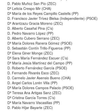
D. Pablo Muñoz San Pío (ZEC)
Dª Leticia Crespo Mir (CHA)
Dª María de los Reyes Campillo Castells (PP)
D. Francisco Javier Trívez Bielsa (Independiente) (PSOE)
Dª Arantzazu Gracia Moreno (ZEC)
D. Alberto Casañal Pina (C’s)
D. Pedro Navarro López (PP)
D. Alberto Cubero Serrano (ZEC)
Dª María Dolores Ranera Gómez (PSOE)
D. Sebastián Contín Trillo-Figueroa (PP)
Dª Elena Giner Monge (ZEC)
Dª Sara María Fernández Escuer (C’s)
Dª María Jesús Martínez del Campo (PP)
D. Roberto Fernández García (PSOE)
D. Fernando Rivarés Esco (ZEC)
D. Carmelo Javier Asensio Bueno (CHA)
D. Angel Carlos Lorén Villa (PP)
Dª María Dolores Campos Palacio (PSOE)
Dª Teresa Ana Artigas Sanz (ZEC)
Dª Cristina García Torres (C’s)
Dª María Navarro Viscasillas (PP)
D. Pablo Híjar Bayarte (ZEC)