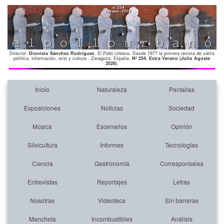
Director:
Dionisio Sánchez Rodríguez
. El Pollo Urbano. Desde 1977 la primera revista de sátira
política, información, ocio y cultura . Zaragoza. España.
Nº 254. Extra Verano (Julio Agosto
2026)
.
Inicio
Naturaleza
Pantallas
Exposiciones
Noticias
Sociedad
Música
Escenarios
Opinión
Silvicultura
Informes
Tecnologías
Ciencia
Gastronomía
Corresponsales
Entrevistas
Reportajes
Letras
Nosotras
Videoteca
Sin barreras
Mancheta
Incombustibles
Análisis