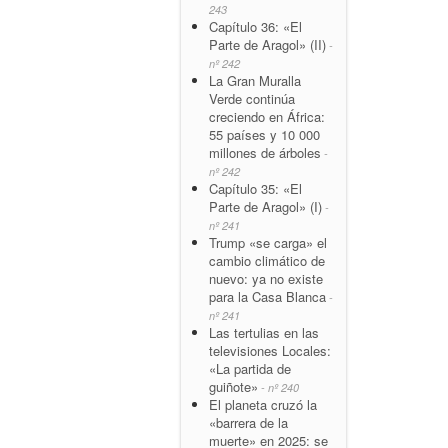
243
Capítulo 36: «El
Parte de Aragol» (II)
-
nº 242
La Gran Muralla
Verde continúa
creciendo en África:
55 países y 10 000
millones de árboles
-
nº 242
Capítulo 35: «El
Parte de Aragol» (I)
-
nº 241
Trump «se carga» el
cambio climático de
nuevo: ya no existe
para la Casa Blanca
-
nº 241
Las tertulias en las
televisiones Locales:
«La partida de
guiñote»
- nº 240
El planeta cruzó la
«barrera de la
muerte» en 2025: se