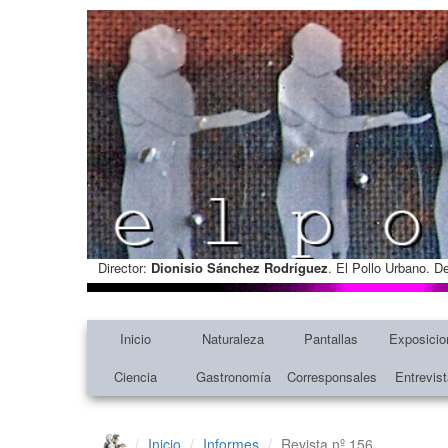
Director:
Dionisio Sánchez Rodríguez
. El Pollo Urbano. D
Inicio
Naturaleza
Pantallas
Exposicio
Ciencia
Gastronomía
Corresponsales
Entrevis
Inicio
Informes
Revista nº 156