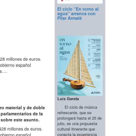
El ciclo “En torno al
agua” arranca con
Pilar Armalé
28 millones de euros.
 Gobierno español
os….
Luis Gareta
El ciclo de música
ro material y de doble
refrescante, que se
 parlamentarios de la
prolongará hasta el 25 de
 sobre este asunto.
julio, es una propuesta
428 millones de euros.
cultural itinerante que
conecta la experiencia
 Gobierno español