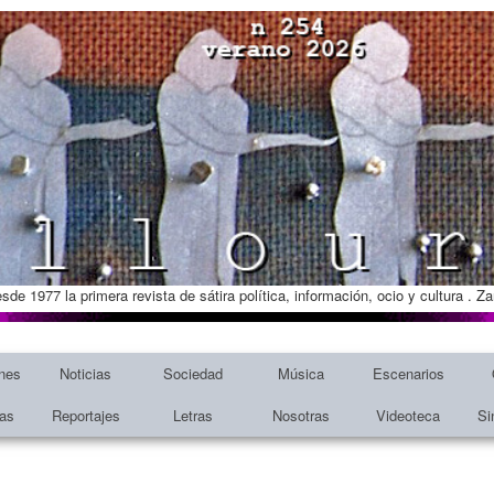
esde 1977 la primera revista de sátira política, información, ocio y cultura . 
nes
Noticias
Sociedad
Música
Escenarios
tas
Reportajes
Letras
Nosotras
Videoteca
Si