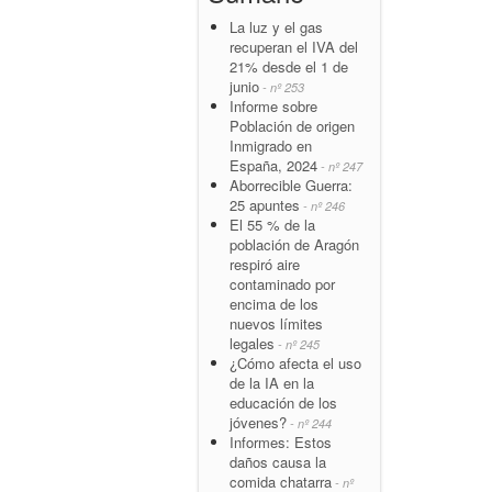
La luz y el gas
recuperan el IVA del
21% desde el 1 de
junio
- nº 253
Informe sobre
Población de origen
Inmigrado en
España, 2024
- nº 247
Aborrecible Guerra:
25 apuntes
- nº 246
El 55 % de la
población de Aragón
respiró aire
contaminado por
encima de los
nuevos límites
legales
- nº 245
¿Cómo afecta el uso
de la IA en la
educación de los
jóvenes?
- nº 244
Informes: Estos
daños causa la
comida chatarra
- nº