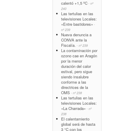
calentó +1,5 ºC
- nº
240
Las tertulias en las
televisiones Locales:
«Entre bastidores»
-
nº 239
Nueva denuncia a
CONVA ante la
Fiscalía.
- nº 239
La contaminación por
ozono cae en Aragón
por la menor
duración del calor
estival, pero sigue
siendo insalubre
conforme a las
directrices de la
OMS
- nº 238
Las tertulias en las
televisiones Locales:
«La Charrada»
- nº
238
El calentamiento
global será de hasta
3 °C con los