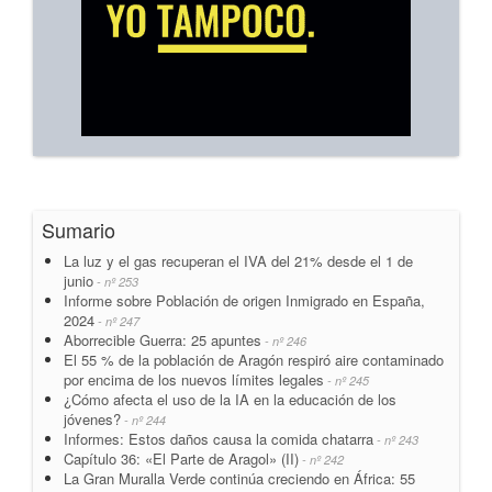
Sumario
La luz y el gas recuperan el IVA del 21% desde el 1 de
junio
- nº 253
Informe sobre Población de origen Inmigrado en España,
2024
- nº 247
Aborrecible Guerra: 25 apuntes
- nº 246
El 55 % de la población de Aragón respiró aire contaminado
por encima de los nuevos límites legales
- nº 245
¿Cómo afecta el uso de la IA en la educación de los
jóvenes?
- nº 244
Informes: Estos daños causa la comida chatarra
- nº 243
Capítulo 36: «El Parte de Aragol» (II)
- nº 242
La Gran Muralla Verde continúa creciendo en África: 55