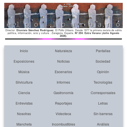
Director:
Dionisio Sánchez Rodríguez
. El Pollo Urbano. Desde 1977 la primera revista de sátira
política, información, ocio y cultura . Zaragoza. España.
Nº 254. Extra Verano (Julio Agosto
2026)
.
Inicio
Naturaleza
Pantallas
Exposiciones
Noticias
Sociedad
Música
Escenarios
Opinión
Silvicultura
Informes
Tecnologías
Ciencia
Gastronomía
Corresponsales
Entrevistas
Reportajes
Letras
Nosotras
Videoteca
Sin barreras
Mancheta
Incombustibles
Análisis