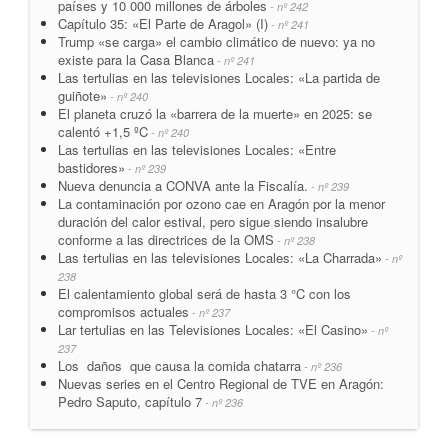
países y 10 000 millones de árboles
- nº 242
Capítulo 35: «El Parte de Aragol» (I)
- nº 241
Trump «se carga» el cambio climático de nuevo: ya no
existe para la Casa Blanca
- nº 241
Las tertulias en las televisiones Locales: «La partida de
guiñote»
- nº 240
El planeta cruzó la «barrera de la muerte» en 2025: se
calentó +1,5 ºC
- nº 240
Las tertulias en las televisiones Locales: «Entre
bastidores»
- nº 239
Nueva denuncia a CONVA ante la Fiscalía.
- nº 239
La contaminación por ozono cae en Aragón por la menor
duración del calor estival, pero sigue siendo insalubre
conforme a las directrices de la OMS
- nº 238
Las tertulias en las televisiones Locales: «La Charrada»
- nº
238
El calentamiento global será de hasta 3 °C con los
compromisos actuales
- nº 237
Lar tertulias en las Televisiones Locales: «El Casino»
- nº
237
Los daños que causa la comida chatarra
- nº 236
Nuevas series en el Centro Regional de TVE en Aragón:
Pedro Saputo, capítulo 7
- nº 236