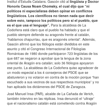
Institut d’Estudis Catalans. Gascón citó al
lingüista y Doctor
Honoris Causa Noam Chomsky, el cual dijo que “ni
políticos ni especialistas deben opinar en conflictos
lingüísticos. Los científicos no tienen nada que decir
sobre esto, tampoco los políticos pero sí el pueblo, que
es el que usa el lenguaje”.
Para la alcaldesa de La
Codoñera está claro que el pueblo ha hablado y que el
pueblo siempre defiende su aragonés frente al catalán,
“hablamos chapurriau, que es aragonés oriental”. Además,
Gascón afirmó que los filólogos están divididos en este
asunto y citó el Congreso Internacional de Filologías
Románicas de 1980 donde participaron 723 lingüistas de los
que 687 se negaron a aprobar que la lengua de la zona
oriental de Aragón era catalán; solo 36 filólogos apoyaron
ese punto. La alcaldesa de La Codoñera quiso agradecer de
un modo especial a los 4 consejeros del PSOE que se
abstuvieron y no votaron en contra de la moción porque “han
escuchado a sus vecinos de sus respectivos municipios” y no
han aplicado los dictámenes del PSOE de Zaragoza.
José Manuel Insa (PAR), alcalde de La Cañada de Verich,
también intervino en las réplicas. Insa denunció el “ultraje”
que el nacionalismo catalán está cometiendo contra Aragón