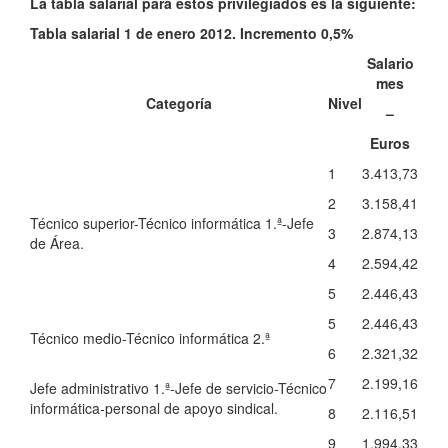
La tabla salarial para estos privilegiados es la siguiente:
Tabla salarial 1 de enero 2012. Incremento 0,5%
Salario
mes
Categoría
Nivel
–
Euros
1
3.413,73
2
3.158,41
Técnico superior-Técnico informática 1.ª-Jefe
3
2.874,13
de Área.
4
2.594,42
5
2.446,43
5
2.446,43
Técnico medio-Técnico informática 2.ª
6
2.321,32
7
2.199,16
Jefe administrativo 1.ª-Jefe de servicio-Técnico
informática-personal de apoyo sindical.
8
2.116,51
9
1.994,33