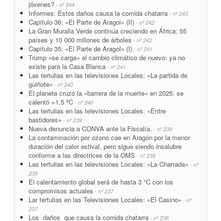
jóvenes?
- nº 244
Informes: Estos daños causa la comida chatarra
- nº 243
Capítulo 36: «El Parte de Aragol» (II)
- nº 242
La Gran Muralla Verde continúa creciendo en África: 55
países y 10 000 millones de árboles
- nº 242
Capítulo 35: «El Parte de Aragol» (I)
- nº 241
Trump «se carga» el cambio climático de nuevo: ya no
existe para la Casa Blanca
- nº 241
Las tertulias en las televisiones Locales: «La partida de
guiñote»
- nº 240
El planeta cruzó la «barrera de la muerte» en 2025: se
calentó +1,5 ºC
- nº 240
Las tertulias en las televisiones Locales: «Entre
bastidores»
- nº 239
Nueva denuncia a CONVA ante la Fiscalía.
- nº 239
La contaminación por ozono cae en Aragón por la menor
duración del calor estival, pero sigue siendo insalubre
conforme a las directrices de la OMS
- nº 238
Las tertulias en las televisiones Locales: «La Charrada»
- nº
238
El calentamiento global será de hasta 3 °C con los
compromisos actuales
- nº 237
Lar tertulias en las Televisiones Locales: «El Casino»
- nº
237
Los daños que causa la comida chatarra
- nº 236