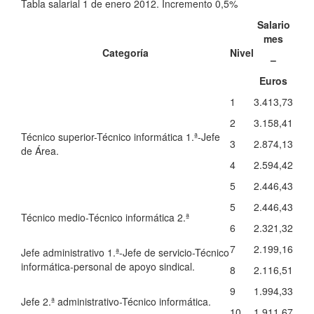
Tabla salarial 1 de enero 2012. Incremento 0,5%
Salario
mes
Categoría
Nivel
–
Euros
1
3.413,73
2
3.158,41
Técnico superior-Técnico informática 1.ª-Jefe
3
2.874,13
de Área.
4
2.594,42
5
2.446,43
5
2.446,43
Técnico medio-Técnico informática 2.ª
6
2.321,32
7
2.199,16
Jefe administrativo 1.ª-Jefe de servicio-Técnico
informática-personal de apoyo sindical.
8
2.116,51
9
1.994,33
Jefe 2.ª administrativo-Técnico informática.
10
1.911,67