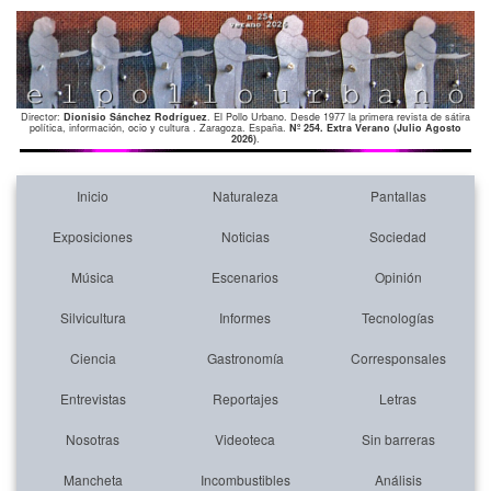
Director:
Dionisio Sánchez Rodríguez
. El Pollo Urbano. Desde 1977 la primera revista de sátira
política, información, ocio y cultura . Zaragoza. España.
Nº 254. Extra Verano (Julio Agosto
2026)
.
Inicio
Naturaleza
Pantallas
Exposiciones
Noticias
Sociedad
Música
Escenarios
Opinión
Silvicultura
Informes
Tecnologías
Ciencia
Gastronomía
Corresponsales
Entrevistas
Reportajes
Letras
Nosotras
Videoteca
Sin barreras
Mancheta
Incombustibles
Análisis