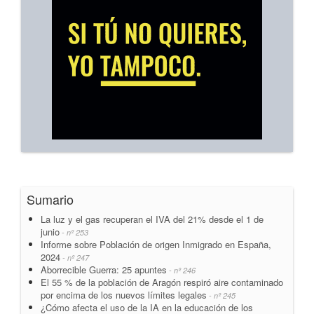
Sumario
La luz y el gas recuperan el IVA del 21% desde el 1 de
junio
- nº 253
Informe sobre Población de origen Inmigrado en España,
2024
- nº 247
Aborrecible Guerra: 25 apuntes
- nº 246
El 55 % de la población de Aragón respiró aire contaminado
por encima de los nuevos límites legales
- nº 245
¿Cómo afecta el uso de la IA en la educación de los