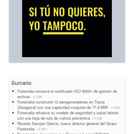
Sumario
Forestalia renueva el certificado ISO 55001 de gestión de
activos
- nº 254
Forestalia construirá 13 aerogeneradores en Tosos
(Zaragoza) con una capacidad conjunta de 77,9 MW
- nº 253
Forestalia refuerza su modelo de seguridad y salud laboral
con una hoja de ruta de cultura preventiva
- nº 252
Ricardo Samper García, nuevo director general del Grupo
Forestalia
- nº 251