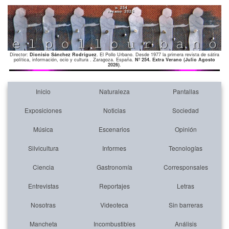
Director:
Dionisio Sánchez Rodríguez
. El Pollo Urbano. Desde 1977 la primera revista de sátira
política, información, ocio y cultura . Zaragoza. España.
Nº 254. Extra Verano (Julio Agosto
2026)
.
Inicio
Naturaleza
Pantallas
Exposiciones
Noticias
Sociedad
Música
Escenarios
Opinión
Silvicultura
Informes
Tecnologías
Ciencia
Gastronomía
Corresponsales
Entrevistas
Reportajes
Letras
Nosotras
Videoteca
Sin barreras
Mancheta
Incombustibles
Análisis