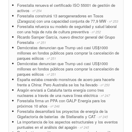
Forestalia renueva el certificado ISO 55001 de gestión de
activos
- nº 254
Forestalia construirá 13 aerogeneradores en Tosos
(Zaragoza) con una capacidad conjunta de 77,9 MW
- nº 253
Forestalia refuerza su modelo de seguridad y salud laboral
con una hoja de ruta de cultura preventiva
- nº 252
Ricardo Samper García, nuevo director general del Grupo
Forestalia
- nº 251
Demócratas denuncian que Trump usó casi US$1000
millones en fondos públicos para comprar la cancelación de
parques eólicos
- nº 251
Demócratas denuncian que Trump usó casi US$1000
millones en fondos públicos para comprar la cancelación de
parques eólicos
- nº 251
España estaba creando monstruos de acero para hacerle
frente a China: Pero Australia se los ha llevado
- nº 250
Aragón enviará a Cataluña tanta energía como tres
nucleares a través de una nueva línea eléctrica
- nº 247
Forestalia firma un PPA con GALP Energía para los
próximos 10 años
- nº 246
Forestalia desarrollará los proyectos de energía de la
Gigafactoría de baterías de Stellanatis y CAT
- nº 245
La importancia de los aspectos estructurales y los eventos
puntuales en el análisis del apagón
- nº 245