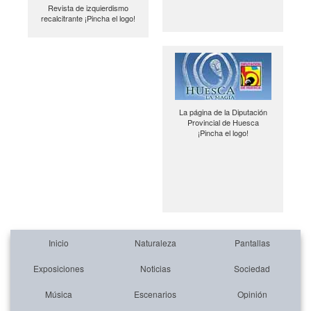
Revista de izquierdismo
recalcitrante ¡Pincha el logo!
La página de la Diputación
Provincial de Huesca
¡Pincha el logo!
Inicio
Naturaleza
Pantallas
Exposiciones
Noticias
Sociedad
Música
Escenarios
Opinión