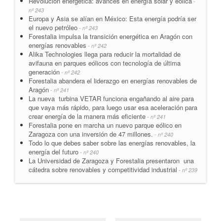
Revolución energética: avances en energía solar y eólica
-
nº 243
Europa y Asia se alían en México: Esta energía podría ser
el nuevo petróleo
- nº 243
Forestalia impulsa la transición energética en Aragón con
energías renovables
- nº 242
Alika Technologies llega para reducir la mortalidad de
avifauna en parques eólicos con tecnología de última
generación
- nº 242
Forestalia abandera el liderazgo en energías renovables de
Aragón
- nº 241
La nueva turbina VETAR funciona engañando al aire para
que vaya más rápido, para luego usar esa aceleración para
crear energía de la manera más eficiente
- nº 241
Forestalia pone en marcha un nuevo parque eólico en
Zaragoza con una inversión de 47 millones.
- nº 240
Todo lo que debes saber sobre las energías renovables, la
energía del futuro
- nº 240
La Universidad de Zaragoza y Forestalia presentaron una
cátedra sobre renovables y competitividad industrial
- nº 239