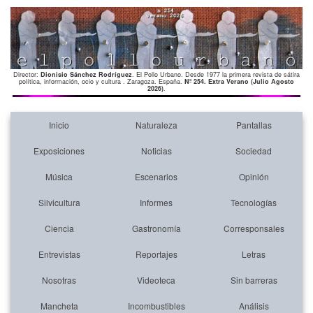
Director:
Dionisio Sánchez Rodríguez
. El Pollo Urbano. Desde 1977 la primera revista de sátira
política, información, ocio y cultura . Zaragoza. España.
Nº 254. Extra Verano (Julio Agosto
2026)
.
Inicio
Naturaleza
Pantallas
Exposiciones
Noticias
Sociedad
Música
Escenarios
Opinión
Silvicultura
Informes
Tecnologías
Ciencia
Gastronomía
Corresponsales
Entrevistas
Reportajes
Letras
Nosotras
Videoteca
Sin barreras
Mancheta
Incombustibles
Análisis