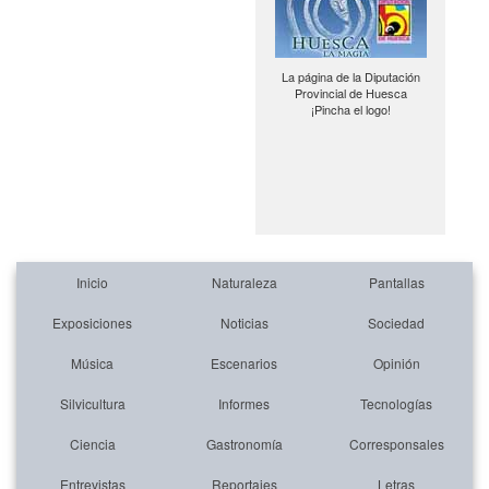
La página de la Diputación
Provincial de Huesca
¡Pincha el logo!
Inicio
Naturaleza
Pantallas
Exposiciones
Noticias
Sociedad
Música
Escenarios
Opinión
Silvicultura
Informes
Tecnologías
Ciencia
Gastronomía
Corresponsales
Entrevistas
Reportajes
Letras