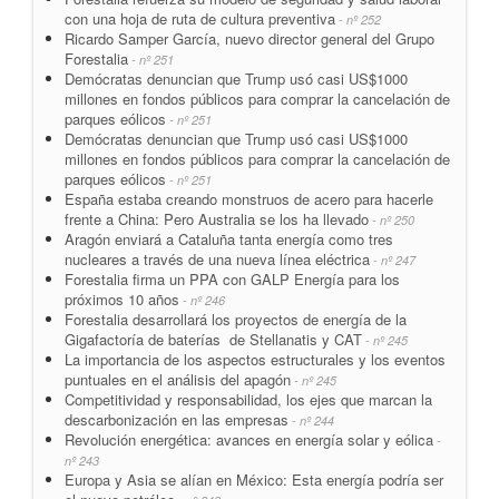
con una hoja de ruta de cultura preventiva
- nº 252
Ricardo Samper García, nuevo director general del Grupo
Forestalia
- nº 251
Demócratas denuncian que Trump usó casi US$1000
millones en fondos públicos para comprar la cancelación de
parques eólicos
- nº 251
Demócratas denuncian que Trump usó casi US$1000
millones en fondos públicos para comprar la cancelación de
parques eólicos
- nº 251
España estaba creando monstruos de acero para hacerle
frente a China: Pero Australia se los ha llevado
- nº 250
Aragón enviará a Cataluña tanta energía como tres
nucleares a través de una nueva línea eléctrica
- nº 247
Forestalia firma un PPA con GALP Energía para los
próximos 10 años
- nº 246
Forestalia desarrollará los proyectos de energía de la
Gigafactoría de baterías de Stellanatis y CAT
- nº 245
La importancia de los aspectos estructurales y los eventos
puntuales en el análisis del apagón
- nº 245
Competitividad y responsabilidad, los ejes que marcan la
descarbonización en las empresas
- nº 244
Revolución energética: avances en energía solar y eólica
-
nº 243
Europa y Asia se alían en México: Esta energía podría ser