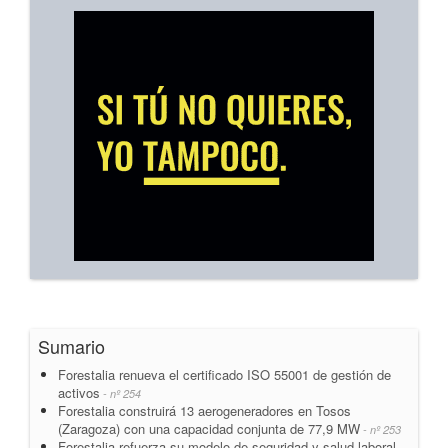
Sumario
Forestalia renueva el certificado ISO 55001 de gestión de
activos
- nº 254
Forestalia construirá 13 aerogeneradores en Tosos
(Zaragoza) con una capacidad conjunta de 77,9 MW
- nº 253
Forestalia refuerza su modelo de seguridad y salud laboral