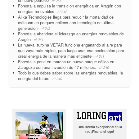
el nuevo petróleo
- nº 243
Forestalia impulsa la transición energética en Aragón con
energías renovables
- nº 242
Alika Technologies llega para reducir la mortalidad de
avifauna en parques eólicos con tecnología de última
generación
- nº 242
Forestalia abandera el liderazgo en energías renovables de
Aragón
- nº 241
La nueva turbina VETAR funciona engañando al aire para
que vaya más rápido, para luego usar esa aceleración para
crear energía de la manera más eficiente
- nº 241
Forestalia pone en marcha un nuevo parque eólico en
Zaragoza con una inversión de 47 millones.
- nº 240
Todo lo que debes saber sobre las energías renovables, la
energía del futuro
- nº 240
Una librería excepcional en la
red ¡Pincha el logo!