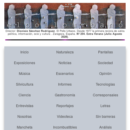
Director:
Dionisio Sánchez Rodríguez
. El Pollo Urbano. Desde 1977 la primera revista de sátira
política, información, ocio y cultura . Zaragoza. España.
Nº 254. Extra Verano (Julio Agosto
2026)
.
Inicio
Naturaleza
Pantallas
Exposiciones
Noticias
Sociedad
Música
Escenarios
Opinión
Silvicultura
Informes
Tecnologías
Ciencia
Gastronomía
Corresponsales
Entrevistas
Reportajes
Letras
Nosotras
Videoteca
Sin barreras
Mancheta
Incombustibles
Análisis