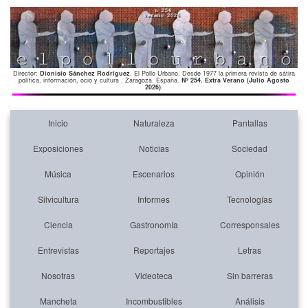
Director:
Dionisio Sánchez Rodríguez
. El Pollo Urbano. Desde 1977 la primera revista de sátira
política, información, ocio y cultura . Zaragoza. España.
Nº 254. Extra Verano (Julio Agosto
2026)
.
Inicio
Naturaleza
Pantallas
Exposiciones
Noticias
Sociedad
Música
Escenarios
Opinión
Silvicultura
Informes
Tecnologías
Ciencia
Gastronomía
Corresponsales
Entrevistas
Reportajes
Letras
Nosotras
Videoteca
Sin barreras
Mancheta
Incombustibles
Análisis