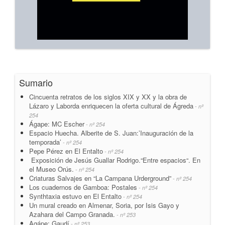
Sumario
Cincuenta retratos de los siglos XIX y XX y la obra de
Lázaro y Laborda enriquecen la oferta cultural de Ágreda
- nº
254
Ágape: MC Escher
- nº 254
Espacio Huecha. Alberite de S. Juan:’Inauguración de la
temporada’
- nº 254
Pepe Pérez en El Entalto
- nº 254
Exposición de Jesús Guallar Rodrigo.“Entre espacios“. En
el Museo Orús.
- nº 254
Criaturas Salvajes en “La Campana Urderground”
- nº 254
Los cuadernos de Gamboa: Postales
- nº 254
Synthtaxia estuvo en El Entalto
- nº 254
Un mural creado en Almenar, Soria, por Isis Gayo y
Azahara del Campo Granada.
- nº 253
Agápe: Gaudí
- nº 253