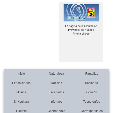
La página de la Diputación
Provincial de Huesca
¡Pincha el logo!
Inicio
Naturaleza
Pantallas
Exposiciones
Noticias
Sociedad
Música
Escenarios
Opinión
Silvicultura
Informes
Tecnologías
Ciencia
Gastronomía
Corresponsales