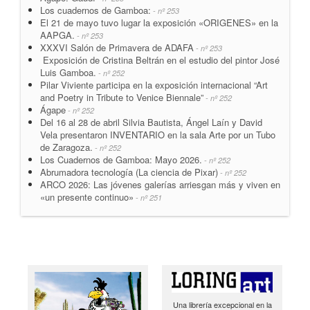
Los cuadernos de Gamboa:
- nº 253
El 21 de mayo tuvo lugar la exposición «ORIGENES» en la
AAPGA.
- nº 253
XXXVI Salón de Primavera de ADAFA
- nº 253
Exposición de Cristina Beltrán en el estudio del pintor José
Luis Gamboa.
- nº 252
Pilar Viviente participa en la exposición internacional “Art
and Poetry in Tribute to Venice Biennale”
- nº 252
Ágape
- nº 252
Del 16 al 28 de abril Silvia Bautista, Ángel Laín y David
Vela presentaron INVENTARIO en la sala Arte por un Tubo
de Zaragoza.
- nº 252
Los Cuadernos de Gamboa: Mayo 2026.
- nº 252
Abrumadora tecnología (La ciencia de Pixar)
- nº 252
ARCO 2026: Las jóvenes galerías arriesgan más y viven en
«un presente continuo»
- nº 251
Una librería excepcional en la