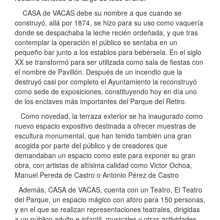
CASA de VACAS debe su nombre a que cuando se
construyó, allá por 1874, se hizo para su uso como vaquería
donde se despachaba la leche recién ordeñada, y que tras
contemplar la operación el público se sentaba en un
pequeño bar junto a los establos para bebérsela. En el siglo
XX se transformó para ser utilizada como sala de fiestas con
el nombre de Pavillón. Después de un incendio que la
destruyó casi por completo el Ayuntamiento la reconstruyó
como sede de exposiciones, constituyendo hoy en día uno
de los enclaves más importantes del Parque del Retiro.
Como novedad, la terraza exterior se ha inaugurado como
nuevo espacio expositivo destinada a ofrecer muestras de
escultura monumental, que han tenido también una gran
acogida por parte del público y de creadores que
demandaban un espacio como este para exponer su gran
obra, con artistas de altísima calidad como Victor Ochoa,
Manuel Pereda de Castro o Antonio Pérez de Castro
Además, CASA de VACAS, cuenta con un Teatro, El Teatro
del Parque, un espacio mágico con aforo para 150 personas,
y en el que se realizan representaciones teatrales, dirigidas
a un público adulto e infantil, musicales y otras actividades