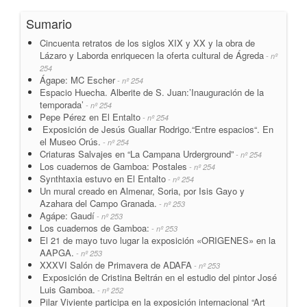
Sumario
Cincuenta retratos de los siglos XIX y XX y la obra de
Lázaro y Laborda enriquecen la oferta cultural de Ágreda
- nº
254
Ágape: MC Escher
- nº 254
Espacio Huecha. Alberite de S. Juan:’Inauguración de la
temporada’
- nº 254
Pepe Pérez en El Entalto
- nº 254
Exposición de Jesús Guallar Rodrigo.“Entre espacios“. En
el Museo Orús.
- nº 254
Criaturas Salvajes en “La Campana Urderground”
- nº 254
Los cuadernos de Gamboa: Postales
- nº 254
Synthtaxia estuvo en El Entalto
- nº 254
Un mural creado en Almenar, Soria, por Isis Gayo y
Azahara del Campo Granada.
- nº 253
Agápe: Gaudí
- nº 253
Los cuadernos de Gamboa:
- nº 253
El 21 de mayo tuvo lugar la exposición «ORIGENES» en la
AAPGA.
- nº 253
XXXVI Salón de Primavera de ADAFA
- nº 253
Exposición de Cristina Beltrán en el estudio del pintor José
Luis Gamboa.
- nº 252
Pilar Viviente participa en la exposición internacional “Art