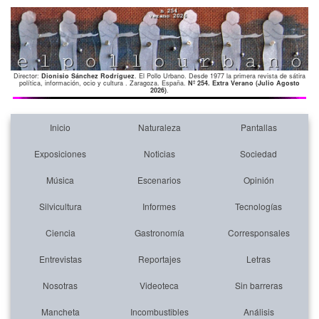
Director:
Dionisio Sánchez Rodríguez
. El Pollo Urbano. Desde 1977 la primera revista de sátira
política, información, ocio y cultura . Zaragoza. España.
Nº 254. Extra Verano (Julio Agosto
2026)
.
Inicio
Naturaleza
Pantallas
Exposiciones
Noticias
Sociedad
Música
Escenarios
Opinión
Silvicultura
Informes
Tecnologías
Ciencia
Gastronomía
Corresponsales
Entrevistas
Reportajes
Letras
Nosotras
Videoteca
Sin barreras
Mancheta
Incombustibles
Análisis