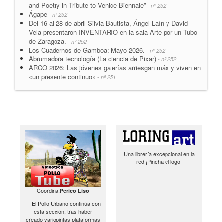
and Poetry in Tribute to Venice Biennale”
- nº 252
Ágape
- nº 252
Del 16 al 28 de abril Silvia Bautista, Ángel Laín y David
Vela presentaron INVENTARIO en la sala Arte por un Tubo
de Zaragoza.
- nº 252
Los Cuadernos de Gamboa: Mayo 2026.
- nº 252
Abrumadora tecnología (La ciencia de Pixar)
- nº 252
ARCO 2026: Las jóvenes galerías arriesgan más y viven en
«un presente continuo»
- nº 251
Una librería excepcional en la
red ¡Pincha el logo!
Coordina:
Perico Liso
El Pollo Urbano continúa con
esta sección, tras haber
creado variopintas plataformas