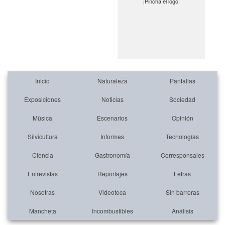
¡Pincha el logo!
Inicio
Naturaleza
Pantallas
Exposiciones
Noticias
Sociedad
Música
Escenarios
Opinión
Silvicultura
Informes
Tecnologías
Ciencia
Gastronomía
Corresponsales
Entrevistas
Reportajes
Letras
Nosotras
Videoteca
Sin barreras
Mancheta
Incombustibles
Análisis