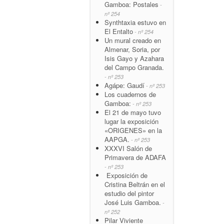
Gamboa: Postales
-
nº 254
Synthtaxia estuvo en
El Entalto
- nº 254
Un mural creado en
Almenar, Soria, por
Isis Gayo y Azahara
del Campo Granada.
- nº 253
Agápe: Gaudí
- nº 253
Los cuadernos de
Gamboa:
- nº 253
El 21 de mayo tuvo
lugar la exposición
«ORIGENES» en la
AAPGA.
- nº 253
XXXVI Salón de
Primavera de ADAFA
- nº 253
Exposición de
Cristina Beltrán en el
estudio del pintor
José Luis Gamboa.
-
nº 252
Pilar Viviente