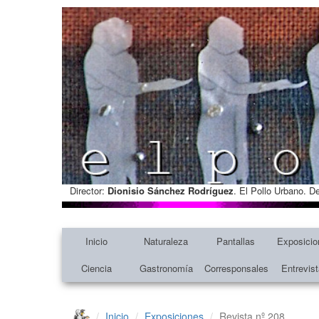
Director:
Dionisio Sánchez Rodríguez
. El Pollo Urbano. D
Inicio
Naturaleza
Pantallas
Exposicio
Ciencia
Gastronomía
Corresponsales
Entrevis
Inicio
Exposiciones
Revista nº 208