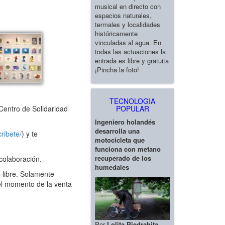
musical en directo con
espacios naturales,
termales y localidades
históricamente
vinculadas al agua. En
todas las actuaciones la
entrada es libre y gratuita
¡Pincha la foto!
TECNOLOGIA
POPULAR
Centro de Solidaridad
Ingeniero holandés
desarrolla una
ribete/
) y te
motocicleta que
funciona con metano
recuperado de los
colaboración.
humedales
 libre. Solamente
el momento de la venta
Por
Lolita Piedrahita