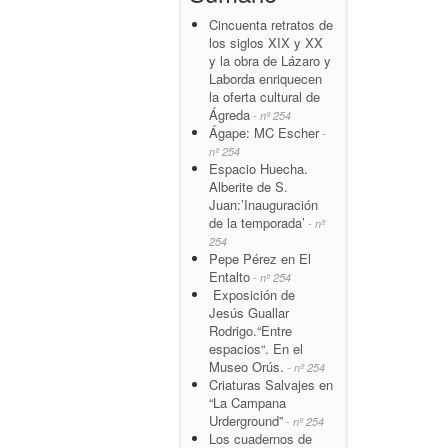
Cincuenta retratos de
los siglos XIX y XX
y la obra de Lázaro y
Laborda enriquecen
la oferta cultural de
Ágreda
- nº 254
Ágape: MC Escher
-
nº 254
Espacio Huecha.
Alberite de S.
Juan:’Inauguración
de la temporada’
- nº
254
Pepe Pérez en El
Entalto
- nº 254
Exposición de
Jesús Guallar
Rodrigo.“Entre
espacios“. En el
Museo Orús.
- nº 254
Criaturas Salvajes en
“La Campana
Urderground”
- nº 254
Los cuadernos de