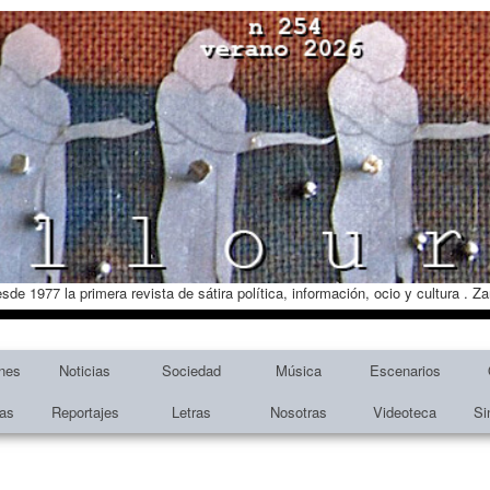
esde 1977 la primera revista de sátira política, información, ocio y cultura . 
nes
Noticias
Sociedad
Música
Escenarios
tas
Reportajes
Letras
Nosotras
Videoteca
Si