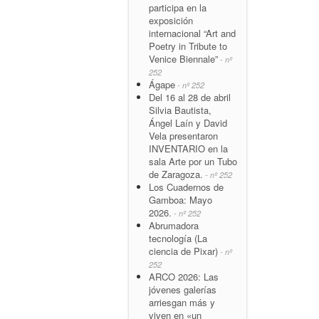
participa en la
exposición
internacional “Art and
Poetry in Tribute to
Venice Biennale”
- nº
252
Ágape
- nº 252
Del 16 al 28 de abril
Silvia Bautista,
Ángel Laín y David
Vela presentaron
INVENTARIO en la
sala Arte por un Tubo
de Zaragoza.
- nº 252
Los Cuadernos de
Gamboa: Mayo
2026.
- nº 252
Abrumadora
tecnología (La
ciencia de Pixar)
- nº
252
ARCO 2026: Las
jóvenes galerías
arriesgan más y
viven en «un