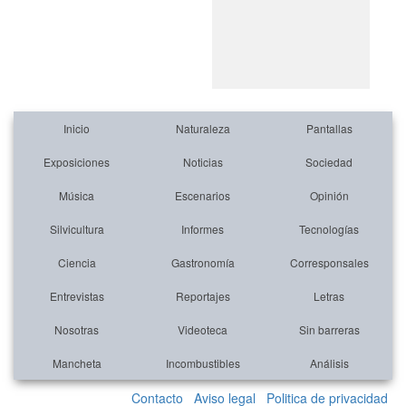
Inicio
Naturaleza
Pantallas
Exposiciones
Noticias
Sociedad
Música
Escenarios
Opinión
Silvicultura
Informes
Tecnologías
Ciencia
Gastronomía
Corresponsales
Entrevistas
Reportajes
Letras
Nosotras
Videoteca
Sin barreras
Mancheta
Incombustibles
Análisis
Contacto
Aviso legal
Politica de privacidad