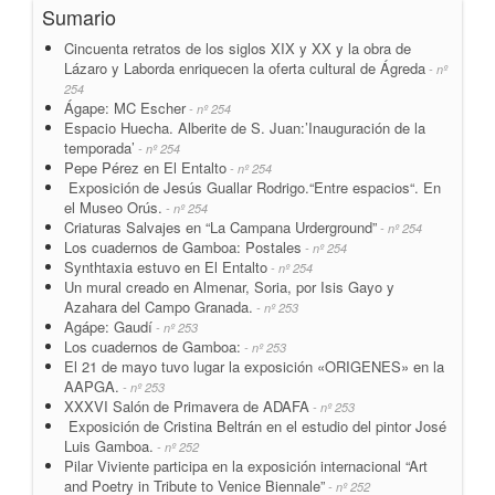
Sumario
Cincuenta retratos de los siglos XIX y XX y la obra de
Lázaro y Laborda enriquecen la oferta cultural de Ágreda
- nº
254
Ágape: MC Escher
- nº 254
Espacio Huecha. Alberite de S. Juan:’Inauguración de la
temporada’
- nº 254
Pepe Pérez en El Entalto
- nº 254
Exposición de Jesús Guallar Rodrigo.“Entre espacios“. En
el Museo Orús.
- nº 254
Criaturas Salvajes en “La Campana Urderground”
- nº 254
Los cuadernos de Gamboa: Postales
- nº 254
Synthtaxia estuvo en El Entalto
- nº 254
Un mural creado en Almenar, Soria, por Isis Gayo y
Azahara del Campo Granada.
- nº 253
Agápe: Gaudí
- nº 253
Los cuadernos de Gamboa:
- nº 253
El 21 de mayo tuvo lugar la exposición «ORIGENES» en la
AAPGA.
- nº 253
XXXVI Salón de Primavera de ADAFA
- nº 253
Exposición de Cristina Beltrán en el estudio del pintor José
Luis Gamboa.
- nº 252
Pilar Viviente participa en la exposición internacional “Art
and Poetry in Tribute to Venice Biennale”
- nº 252