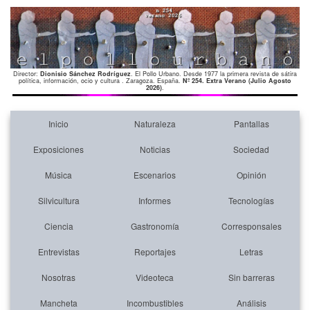
Director:
Dionisio Sánchez Rodríguez
. El Pollo Urbano. Desde 1977 la primera revista de sátira
política, información, ocio y cultura . Zaragoza. España.
Nº 254. Extra Verano (Julio Agosto
2026)
.
Inicio
Naturaleza
Pantallas
Exposiciones
Noticias
Sociedad
Música
Escenarios
Opinión
Silvicultura
Informes
Tecnologías
Ciencia
Gastronomía
Corresponsales
Entrevistas
Reportajes
Letras
Nosotras
Videoteca
Sin barreras
Mancheta
Incombustibles
Análisis