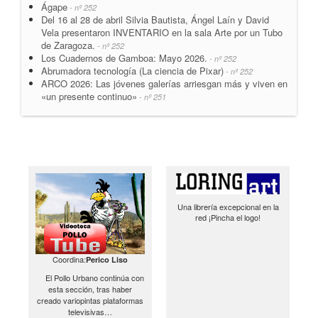
Ágape
- nº 252
Del 16 al 28 de abril Silvia Bautista, Ángel Laín y David
Vela presentaron INVENTARIO en la sala Arte por un Tubo
de Zaragoza.
- nº 252
Los Cuadernos de Gamboa: Mayo 2026.
- nº 252
Abrumadora tecnología (La ciencia de Pixar)
- nº 252
ARCO 2026: Las jóvenes galerías arriesgan más y viven en
«un presente continuo»
- nº 251
Una librería excepcional en la
red ¡Pincha el logo!
Coordina:
Perico Liso
El Pollo Urbano continúa con
esta sección, tras haber
creado variopintas plataformas
televisivas…