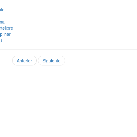
to’
ima
telibre
plinar
I)
Anterior
Siguiente