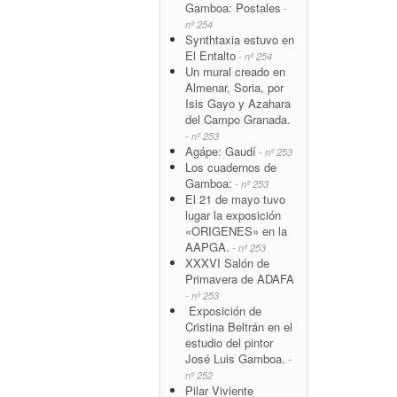
Gamboa: Postales
-
nº 254
Synthtaxia estuvo en
El Entalto
- nº 254
Un mural creado en
Almenar, Soria, por
Isis Gayo y Azahara
del Campo Granada.
- nº 253
Agápe: Gaudí
- nº 253
Los cuadernos de
Gamboa:
- nº 253
El 21 de mayo tuvo
lugar la exposición
«ORIGENES» en la
AAPGA.
- nº 253
XXXVI Salón de
Primavera de ADAFA
- nº 253
Exposición de
Cristina Beltrán en el
estudio del pintor
José Luis Gamboa.
-
nº 252
Pilar Viviente