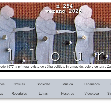
esde 1977 la primera revista de sátira política, información, ocio y cultura . 
nes
Noticias
Sociedad
Música
Escenarios
tas
Reportajes
Letras
Nosotras
Videoteca
Si