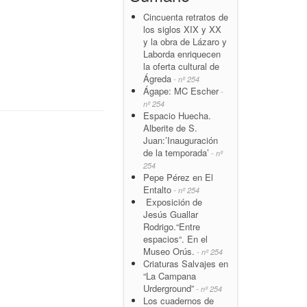
Cincuenta retratos de
los siglos XIX y XX
y la obra de Lázaro y
Laborda enriquecen
la oferta cultural de
Ágreda
- nº 254
Ágape: MC Escher
-
nº 254
Espacio Huecha.
Alberite de S.
Juan:’Inauguración
de la temporada’
- nº
254
Pepe Pérez en El
Entalto
- nº 254
Exposición de
Jesús Guallar
Rodrigo.“Entre
espacios“. En el
Museo Orús.
- nº 254
Criaturas Salvajes en
“La Campana
Urderground”
- nº 254
Los cuadernos de