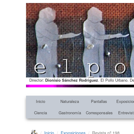
Director:
Dionisio Sánchez Rodríguez
. El Pollo Urbano. D
Inicio
Naturaleza
Pantallas
Exposicio
Ciencia
Gastronomía
Corresponsales
Entrevis
Inicio
Exposiciones
Revista nº 198