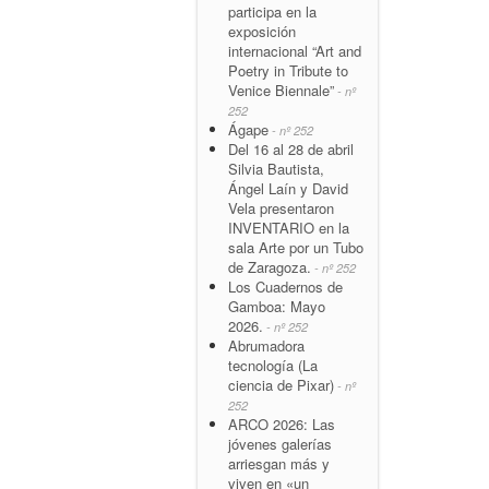
participa en la
exposición
internacional “Art and
Poetry in Tribute to
Venice Biennale”
- nº
252
Ágape
- nº 252
Del 16 al 28 de abril
Silvia Bautista,
Ángel Laín y David
Vela presentaron
INVENTARIO en la
sala Arte por un Tubo
de Zaragoza.
- nº 252
Los Cuadernos de
Gamboa: Mayo
2026.
- nº 252
Abrumadora
tecnología (La
ciencia de Pixar)
- nº
252
ARCO 2026: Las
jóvenes galerías
arriesgan más y
viven en «un