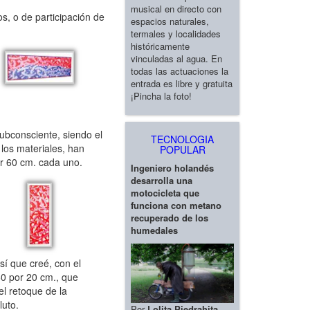
musical en directo con
s, o de participación de
espacios naturales,
termales y localidades
históricamente
vinculadas al agua. En
todas las actuaciones la
entrada es libre y gratuita
¡Pincha la foto!
ubconsciente, siendo el
TECNOLOGIA
 los materiales, han
POPULAR
por 60 cm. cada uno.
Ingeniero holandés
desarrolla una
motocicleta que
funciona con metano
recuperado de los
humedales
í que creé, con el
 60 por 20 cm., que
 el retoque de la
luto.
Por
Lolita Piedrahita