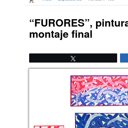
“FURORES”, pintura 
montaje final
Twittear