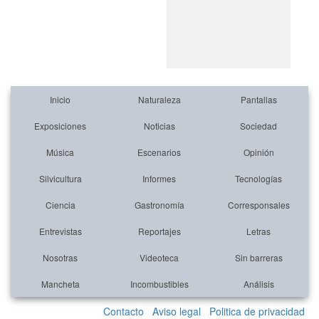
Inicio
Naturaleza
Pantallas
Exposiciones
Noticias
Sociedad
Música
Escenarios
Opinión
Silvicultura
Informes
Tecnologías
Ciencia
Gastronomía
Corresponsales
Entrevistas
Reportajes
Letras
Nosotras
Videoteca
Sin barreras
Mancheta
Incombustibles
Análisis
Contacto
Aviso legal
Politica de privacidad