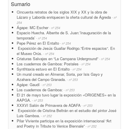
Sumario
Cincuenta retratos de los siglos XIX y XX y la obra de
Lázaro y Laborda enriquecen la oferta cultural de Ágreda
- nº
254
Ágape: MC Escher
- nº 254
Espacio Huecha. Alberite de S. Juan:’Inauguración de la
temporada’
- nº 254
Pepe Pérez en El Entalto
- nº 254
Exposición de Jesús Guallar Rodrigo.“Entre espacios“. En
el Museo Orús.
- nº 254
Criaturas Salvajes en “La Campana Urderground”
- nº 254
Los cuadernos de Gamboa: Postales
- nº 254
Synthtaxia estuvo en El Entalto
- nº 254
Un mural creado en Almenar, Soria, por Isis Gayo y
Azahara del Campo Granada.
- nº 253
Agápe: Gaudí
- nº 253
Los cuadernos de Gamboa:
- nº 253
El 21 de mayo tuvo lugar la exposición «ORIGENES» en la
AAPGA.
- nº 253
XXXVI Salón de Primavera de ADAFA
- nº 253
Exposición de Cristina Beltrán en el estudio del pintor José
Luis Gamboa.
- nº 252
Pilar Viviente participa en la exposición internacional “Art
and Poetry in Tribute to Venice Biennale”
- nº 252