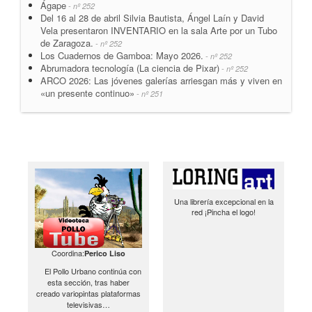
Ágape
- nº 252
Del 16 al 28 de abril Silvia Bautista, Ángel Laín y David
Vela presentaron INVENTARIO en la sala Arte por un Tubo
de Zaragoza.
- nº 252
Los Cuadernos de Gamboa: Mayo 2026.
- nº 252
Abrumadora tecnología (La ciencia de Pixar)
- nº 252
ARCO 2026: Las jóvenes galerías arriesgan más y viven en
«un presente continuo»
- nº 251
Una librería excepcional en la
red ¡Pincha el logo!
Coordina:
Perico Liso
El Pollo Urbano continúa con
esta sección, tras haber
creado variopintas plataformas
televisivas…