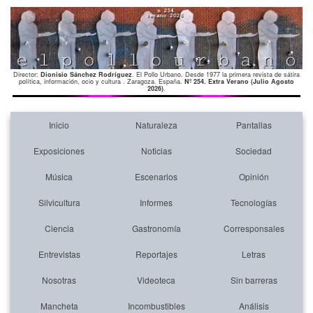
Director:
Dionisio Sánchez Rodríguez
. El Pollo Urbano. Desde 1977 la primera revista de sátira
política, información, ocio y cultura . Zaragoza. España.
Nº 254. Extra Verano (Julio Agosto
2026)
.
Inicio
Naturaleza
Pantallas
Exposiciones
Noticias
Sociedad
Música
Escenarios
Opinión
Silvicultura
Informes
Tecnologías
Ciencia
Gastronomía
Corresponsales
Entrevistas
Reportajes
Letras
Nosotras
Videoteca
Sin barreras
Mancheta
Incombustibles
Análisis