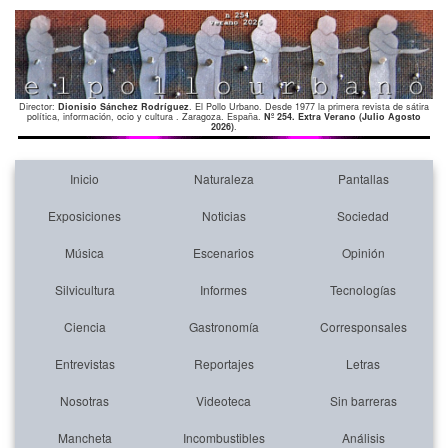
Director:
Dionisio Sánchez Rodríguez
. El Pollo Urbano. Desde 1977 la primera revista de sátira
política, información, ocio y cultura . Zaragoza. España.
Nº 254. Extra Verano (Julio Agosto
2026)
.
Inicio
Naturaleza
Pantallas
Exposiciones
Noticias
Sociedad
Música
Escenarios
Opinión
Silvicultura
Informes
Tecnologías
Ciencia
Gastronomía
Corresponsales
Entrevistas
Reportajes
Letras
Nosotras
Videoteca
Sin barreras
Mancheta
Incombustibles
Análisis