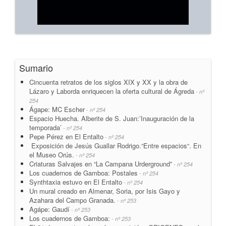
Sumario
Cincuenta retratos de los siglos XIX y XX y la obra de
Lázaro y Laborda enriquecen la oferta cultural de Ágreda
- nº
254
Ágape: MC Escher
- nº 254
Espacio Huecha. Alberite de S. Juan:’Inauguración de la
temporada’
- nº 254
Pepe Pérez en El Entalto
- nº 254
Exposición de Jesús Guallar Rodrigo.“Entre espacios“. En
el Museo Orús.
- nº 254
Criaturas Salvajes en “La Campana Urderground”
- nº 254
Los cuadernos de Gamboa: Postales
- nº 254
Synthtaxia estuvo en El Entalto
- nº 254
Un mural creado en Almenar, Soria, por Isis Gayo y
Azahara del Campo Granada.
- nº 253
Agápe: Gaudí
- nº 253
Los cuadernos de Gamboa:
- nº 253