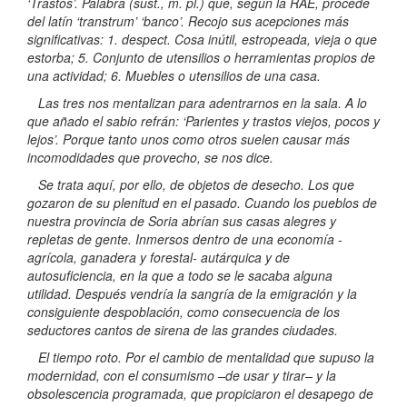
‘Trastos’. Palabra (sust., m. pl.) que, según la RAE, procede
del latín ‘transtrum’ ‘banco’. Recojo sus acepciones más
significativas: 1. despect. Cosa inútil, estropeada, vieja o que
estorba; 5. Conjunto de utensilios o herramientas propios de
una actividad; 6. Muebles o utensilios de una casa.
Las tres nos mentalizan para adentrarnos en la sala. A lo
que añado el sabio refrán: ‘Parientes y trastos viejos, pocos y
lejos’. Porque tanto unos como otros suelen causar más
incomodidades que provecho, se nos dice.
Se trata aquí, por ello, de objetos de desecho. Los que
gozaron de su plenitud en el pasado. Cuando los pueblos de
nuestra provincia de Soria abrían sus casas alegres y
repletas de gente. Inmersos dentro de una economía -
agrícola, ganadera y forestal- autárquica y de
autosuficiencia, en la que a todo se le sacaba alguna
utilidad. Después vendría la sangría de la emigración y la
consiguiente despoblación, como consecuencia de los
seductores cantos de sirena de las grandes ciudades.
El tiempo roto. Por el cambio de mentalidad que supuso la
modernidad, con el consumismo –de usar y tirar– y la
obsolescencia programada, que propiciaron el desapego de