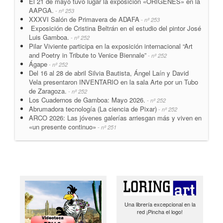
El 21 de mayo tuvo lugar la exposición «ORIGENES» en la
AAPGA.
- nº 253
XXXVI Salón de Primavera de ADAFA
- nº 253
Exposición de Cristina Beltrán en el estudio del pintor José
Luis Gamboa.
- nº 252
Pilar Viviente participa en la exposición internacional “Art
and Poetry in Tribute to Venice Biennale”
- nº 252
Ágape
- nº 252
Del 16 al 28 de abril Silvia Bautista, Ángel Laín y David
Vela presentaron INVENTARIO en la sala Arte por un Tubo
de Zaragoza.
- nº 252
Los Cuadernos de Gamboa: Mayo 2026.
- nº 252
Abrumadora tecnología (La ciencia de Pixar)
- nº 252
ARCO 2026: Las jóvenes galerías arriesgan más y viven en
«un presente continuo»
- nº 251
Una librería excepcional en la
red ¡Pincha el logo!