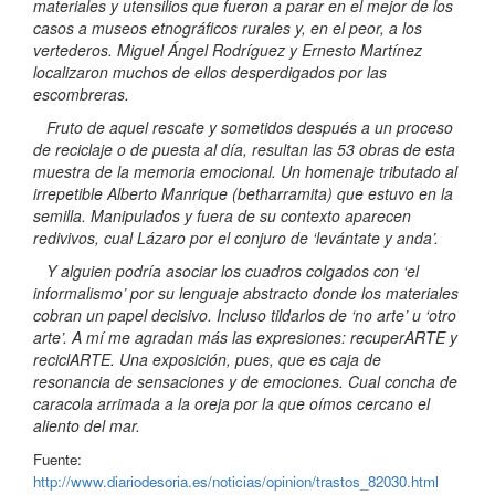
materiales y utensilios que fueron a parar en el mejor de los
casos a museos etnográficos rurales y, en el peor, a los
vertederos. Miguel Ángel Rodríguez y Ernesto Martínez
localizaron muchos de ellos desperdigados por las
escombreras.
Fruto de aquel rescate y sometidos después a un proceso
de reciclaje o de puesta al día, resultan las 53 obras de esta
muestra de la memoria emocional. Un homenaje tributado al
irrepetible Alberto Manrique (betharramita) que estuvo en la
semilla. Manipulados y fuera de su contexto aparecen
redivivos, cual Lázaro por el conjuro de ‘levántate y anda’.
Y alguien podría asociar los cuadros colgados con ‘el
informalismo’ por su lenguaje abstracto donde los materiales
cobran un papel decisivo. Incluso tildarlos de ‘no arte’ u ‘otro
arte’. A mí me agradan más las expresiones: recuperARTE y
reciclARTE. Una exposición, pues, que es caja de
resonancia de sensaciones y de emociones. Cual concha de
caracola arrimada a la oreja por la que oímos cercano el
aliento del mar.
Fuente:
http://www.diariodesoria.es/noticias/opinion/trastos_82030.html