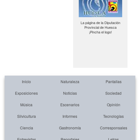
La página de la Diputación
Provincial de Huesca
¡Pincha el logo!
Inicio
Naturaleza
Pantallas
Exposiciones
Noticias
Sociedad
Música
Escenarios
Opinión
Silvicultura
Informes
Tecnologías
Ciencia
Gastronomía
Corresponsales
Entrevistas
Reportajes
Letras