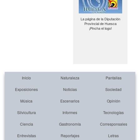
La página de la Diputación
Provincial de Huesca
¡Pincha el logo!
Inicio
Naturaleza
Pantallas
Exposiciones
Noticias
Sociedad
Música
Escenarios
Opinión
Silvicultura
Informes
Tecnologías
Ciencia
Gastronomía
Corresponsales
Entrevistas
Reportajes
Letras