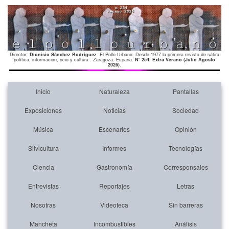
Director:
Dionisio Sánchez Rodríguez
. El Pollo Urbano. Desde 1977 la primera revista de sátira
política, información, ocio y cultura . Zaragoza. España.
Nº 254. Extra Verano (Julio Agosto
2026)
.
Inicio
Naturaleza
Pantallas
Exposiciones
Noticias
Sociedad
Música
Escenarios
Opinión
Silvicultura
Informes
Tecnologías
Ciencia
Gastronomía
Corresponsales
Entrevistas
Reportajes
Letras
Nosotras
Videoteca
Sin barreras
Mancheta
Incombustibles
Análisis