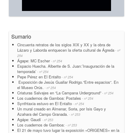
Sumario
Cincuenta retratos de los siglos XIX y XX y la obra de
Lázaro y Laborda enriquecen la oferta cultural de Ágreda
- nº
254
Ágape: MC Escher
- nº 254
Espacio Huecha. Alberite de S. Juan:’Inauguración de la
temporada’
- nº 254
Pepe Pérez en El Entalto
- nº 254
Exposición de Jesús Guallar Rodrigo.“Entre espacios“. En
el Museo Orús.
- nº 254
Criaturas Salvajes en “La Campana Urderground”
- nº 254
Los cuadernos de Gamboa: Postales
- nº 254
Synthtaxia estuvo en El Entalto
- nº 254
Un mural creado en Almenar, Soria, por Isis Gayo y
Azahara del Campo Granada.
- nº 253
Agápe: Gaudí
- nº 253
Los cuadernos de Gamboa:
- nº 253
El 21 de mayo tuvo lugar la exposición «ORIGENES» en la