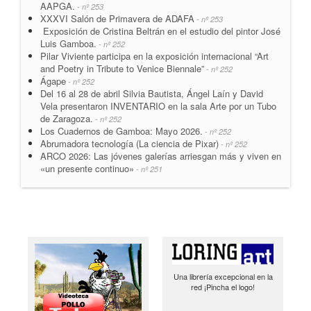
AAPGA.
- nº 253
XXXVI Salón de Primavera de ADAFA
- nº 253
Exposición de Cristina Beltrán en el estudio del pintor José
Luis Gamboa.
- nº 252
Pilar Viviente participa en la exposición internacional “Art
and Poetry in Tribute to Venice Biennale”
- nº 252
Ágape
- nº 252
Del 16 al 28 de abril Silvia Bautista, Ángel Laín y David
Vela presentaron INVENTARIO en la sala Arte por un Tubo
de Zaragoza.
- nº 252
Los Cuadernos de Gamboa: Mayo 2026.
- nº 252
Abrumadora tecnología (La ciencia de Pixar)
- nº 252
ARCO 2026: Las jóvenes galerías arriesgan más y viven en
«un presente continuo»
- nº 251
Una librería excepcional en la
red ¡Pincha el logo!