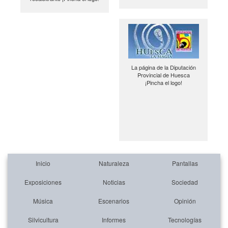
La página de la Diputación
Provincial de Huesca
¡Pincha el logo!
Inicio
Naturaleza
Pantallas
Exposiciones
Noticias
Sociedad
Música
Escenarios
Opinión
Silvicultura
Informes
Tecnologías