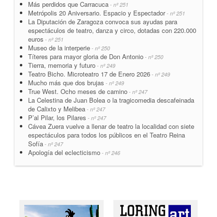
Más perdidos que Carracuca
- nº 251
Metrópolis 20 Aniversario. Espacio y Espectador
- nº 251
La Diputación de Zaragoza convoca sus ayudas para
espectáculos de teatro, danza y circo, dotadas con 220.000
euros
- nº 251
Museo de la interperie
- nº 250
Títeres para mayor gloria de Don Antonio
- nº 250
Tierra, memoria y futuro
- nº 249
Teatro Bicho. Microteatro 17 de Enero 2026
- nº 249
Mucho más que dos brujas
- nº 249
True West. Ocho meses de camino
- nº 247
La Celestina de Juan Bolea o la tragicomedia descafeinada
de Calixto y Melibea
- nº 247
P’al Pilar, los Pilares
- nº 247
Cávea Zuera vuelve a llenar de teatro la localidad con siete
espectáculos para todos los públicos en el Teatro Reina
Sofía
- nº 247
Apología del eclecticismo
- nº 246