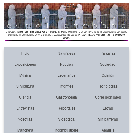
Director:
Dionisio Sánchez Rodríguez
. El Pollo Urbano. Desde 1977 la primera revista de sátira
política, información, ocio y cultura . Zaragoza. España.
Nº 254. Extra Verano (Julio Agosto
2026)
.
Inicio
Naturaleza
Pantallas
Exposiciones
Noticias
Sociedad
Música
Escenarios
Opinión
Silvicultura
Informes
Tecnologías
Ciencia
Gastronomía
Corresponsales
Entrevistas
Reportajes
Letras
Nosotras
Videoteca
Sin barreras
Mancheta
Incombustibles
Análisis