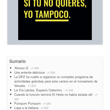
Sumario
‘Alonso Q’
- nº 254
Una entente delicious
- nº 253
La DPZ ha vuelto a organizar un completo programa de
actividades gratuitas para este verano en el monasterio de
Veruela.
- nº 253
La Vía Láctea. Espacio Colectivo
- nº 253
Cuando la función terminó El Horla no había estado allí
- nº
252
Pumpum Pumpum
- nº 252
Lope a la italiana
- nº 252