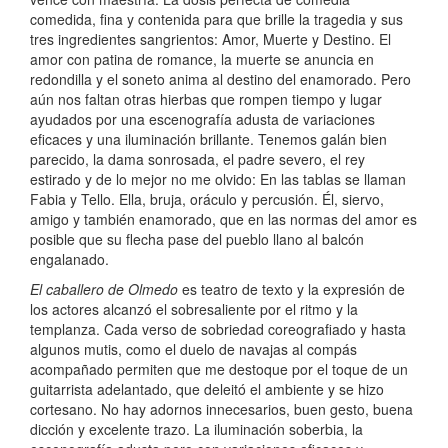
comedida, fina y contenida para que brille la tragedia y sus
tres ingredientes sangrientos: Amor, Muerte y Destino. El
amor con patina de romance, la muerte se anuncia en
redondilla y el soneto anima al destino del enamorado. Pero
aún nos faltan otras hierbas que rompen tiempo y lugar
ayudados por una escenografía adusta de variaciones
eficaces y una iluminación brillante. Tenemos galán bien
parecido, la dama sonrosada, el padre severo, el rey
estirado y de lo mejor no me olvido: En las tablas se llaman
Fabia y Tello. Ella, bruja, oráculo y percusión. Él, siervo,
amigo y también enamorado, que en las normas del amor es
posible que su flecha pase del pueblo llano al balcón
engalanado.
El caballero de Olmedo
es teatro de texto y la expresión de
los actores alcanzó el sobresaliente por el ritmo y la
templanza. Cada verso de sobriedad coreografiado y hasta
algunos mutis, como el duelo de navajas al compás
acompañado permiten que me destoque por el toque de un
guitarrista adelantado, que deleitó el ambiente y se hizo
cortesano. No hay adornos innecesarios, buen gesto, buena
dicción y excelente trazo. La iluminación soberbia, la