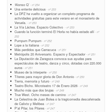
‘Alonso Q’
- nº 254
Una entente delicious
- nº 253
La DPZ ha vuelto a organizar un completo programa de
actividades gratuitas para este verano en el monasterio de
Veruela.
- nº 253
La Vía Láctea. Espacio Colectivo
- nº 253
Cuando la función terminó El Horla no había estado allí
- nº
252
Pumpum Pumpum
- nº 252
Lope a la italiana
- nº 252
Más perdidos que Carracuca
- nº 251
Metrópolis 20 Aniversario. Espacio y Espectador
- nº 251
La Diputación de Zaragoza convoca sus ayudas para
espectáculos de teatro, danza y circo, dotadas con 220.000
euros
- nº 251
Museo de la interperie
- nº 250
Títeres para mayor gloria de Don Antonio
- nº 250
Tierra, memoria y futuro
- nº 249
Teatro Bicho. Microteatro 17 de Enero 2026
- nº 249
Mucho más que dos brujas
- nº 249
True West. Ocho meses de camino
- nº 247
La Celestina de Juan Bolea o la tragicomedia descafeinada
de Calixto y Melibea
- nº 247
P’al Pilar, los Pilares
- nº 247