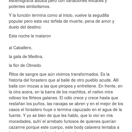
escenografía adusta pero con variaciones eficaces y
potentes simbolismos.
Y la función termina como al inicio, vuelve la segudilla
popular pero esta vez teñida de muerte, pena de amor y
duelo del destino:
Esta noche le mataron
al Caballero,
la gala de Medina,
la flor de Olmedo.
Ritos de sangre que aún vivimos transformados. Es la
historia del forastero que al baile de otro pueblo acude. Allí
baila con mozas a las que piropea y entretiene. En frente, en
la otra acera, en la barra de los machitos, el nativo mira
odioso los flirteos galanes. El odio crece y crece hasta que
restañan los puños, las navajas se abren y en el mejor de los
casos el forastero huye o termina capuzado en el agua de la
fuente. Y yo se bien de que les hablo, que lo viví en mis
mocedades, sufrí el arrebato furiosos de quienes querían
cazarme porque este cuerpo, este body calavera tentaba a