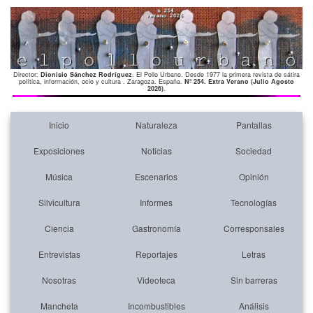
Director:
Dionisio Sánchez Rodríguez
. El Pollo Urbano. Desde 1977 la primera revista de sátira
política, información, ocio y cultura . Zaragoza. España.
Nº 254. Extra Verano (Julio Agosto
2026)
.
Inicio
Naturaleza
Pantallas
Exposiciones
Noticias
Sociedad
Música
Escenarios
Opinión
Silvicultura
Informes
Tecnologías
Ciencia
Gastronomía
Corresponsales
Entrevistas
Reportajes
Letras
Nosotras
Videoteca
Sin barreras
Mancheta
Incombustibles
Análisis